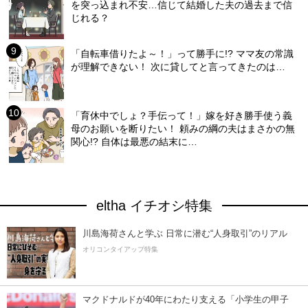
を突っ込まれ不安…信じて結婚した夫の過去まで信
じれる？
「自転車借りたよ～！」って勝手に!? ママ友の常識
が理解できない！ 次に貸してと言ってきたのは…
「育休中でしょ？手伝って！」嫁を好き勝手使う義
母のお願いを断りたい！ 頼みの綱の夫はまさかの無
関心!? 自体は最悪の結末に…
eltha イチオシ特集
川島海荷さんと学ぶ 日常に潜む“人身取引”のリアル
オリコンタイアップ特集
マクドナルドが40年にわたり支える「小学生の甲子