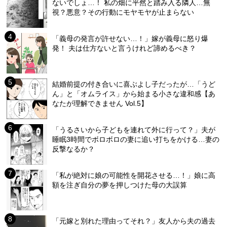
ないでしょ…！ 私の畑に平然と踏み入る隣人…無
視？悪意？その行動にモヤモヤが止まらない
「義母の発言が許せない…！」嫁が義母に怒り爆
発！ 夫は仕方ないと言うけれど諦めるべき？
結婚前提の付き合いに喜ぶよし子だったが…「うど
ん」と「オムライス」から始まる小さな違和感【あ
なたが理解できません Vol.5】
「うるさいから子どもを連れて外に行って？」夫が
睡眠3時間でボロボロの妻に追い打ちをかける…妻の
反撃なるか？
「私が絶対に娘の可能性を開花させる…！」娘に高
額を注ぎ自分の夢を押しつけた母の大誤算
「元嫁と別れた理由ってそれ？」友人から夫の過去