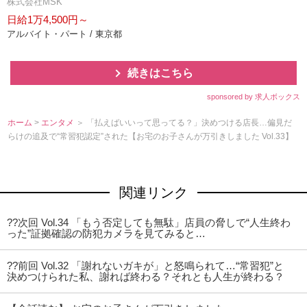
株式会社MSK
日給1万4,500円～
アルバイト・パート / 東京都
続きはこちら
sponsored by 求人ボックス
ホーム
>
エンタメ
＞ 「払えばいいって思ってる？」決めつける店長…偏見だ
らけの追及で“常習犯認定”された【お宅のお子さんが万引きしました Vol.33】
関連リンク
??次回 Vol.34 「もう否定しても無駄」店員の脅しで“人生終わ
った”証拠確認の防犯カメラを見てみると…
??前回 Vol.32 「謝れないガキが」と怒鳴られて…“常習犯”と
決めつけられた私、謝れば終わる？それとも人生が終わる？