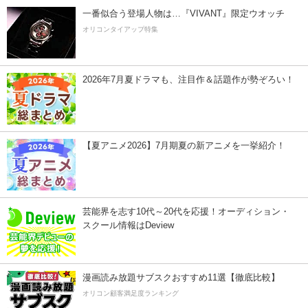
一番似合う登場人物は…『VIVANT』限定ウオッチ
オリコンタイアップ特集
2026年7月夏ドラマも、注目作＆話題作が勢ぞろい！
【夏アニメ2026】7月期夏の新アニメを一挙紹介！
芸能界を志す10代～20代を応援！オーディション・
スクール情報はDeview
漫画読み放題サブスクおすすめ11選【徹底比較】
オリコン顧客満足度ランキング