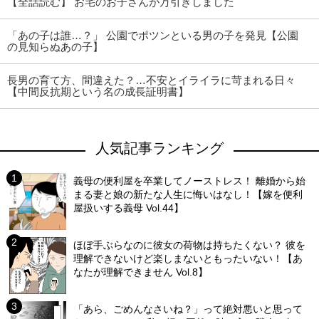
【全話読む】 お宅のお子さんが万引きしました
「あの子は誰…？」 公園でポツンといる男の子を発見【公園
の見知らぬあの子】
長男の育て方、間違えた？…不安とイライラに苛まれる日々
【中間反抗期という名の成長証明書】
人気記事ランキング
義母の便利屋を卒業してノーストレス！ 離婚から始
まる妻と娘の新たな人生に悔いはなし！【嫁を便利
屋扱いする義母 Vol.44】
ほぼ手ぶらなのに彼女の荷物は持ちたくない？ 彼を
理解できないけど楽しまないともったいない！【あ
なたが理解できません Vol.8】
「あら、ごめんなさいね？」って絶対悪いと思って