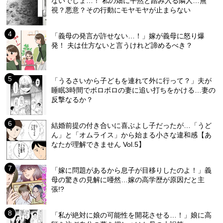
ないでしょ…！ 私の畑に平然と踏み入る隣人…無
視？悪意？その行動にモヤモヤが止まらない
「義母の発言が許せない…！」嫁が義母に怒り爆
発！ 夫は仕方ないと言うけれど諦めるべき？
「うるさいから子どもを連れて外に行って？」夫が
睡眠3時間でボロボロの妻に追い打ちをかける…妻の
反撃なるか？
結婚前提の付き合いに喜ぶよし子だったが…「うど
ん」と「オムライス」から始まる小さな違和感【あ
なたが理解できません Vol.5】
「嫁に問題があるから息子が目移りしたのよ！」義
母の驚きの見解に唖然…嫁の高学歴が原因だと主
張!?
「私が絶対に娘の可能性を開花させる…！」娘に高