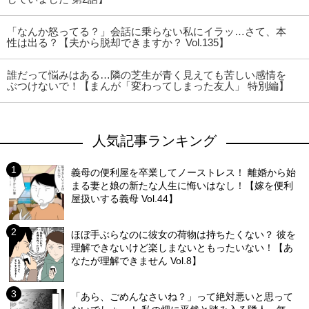
「なんか怒ってる？」会話に乗らない私にイラッ…さて、本
性は出る？【夫から脱却できますか？ Vol.135】
誰だって悩みはある…隣の芝生が青く見えても苦しい感情を
ぶつけないで！【まんが「変わってしまった友人」 特別編】
人気記事ランキング
義母の便利屋を卒業してノーストレス！ 離婚から始
まる妻と娘の新たな人生に悔いはなし！【嫁を便利
屋扱いする義母 Vol.44】
ほぼ手ぶらなのに彼女の荷物は持ちたくない？ 彼を
理解できないけど楽しまないともったいない！【あ
なたが理解できません Vol.8】
「あら、ごめんなさいね？」って絶対悪いと思って