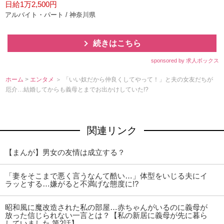
日給1万2,500円
アルバイト・パート / 神奈川県
続きはこちら
sponsored by 求人ボックス
ホーム
>
エンタメ
＞ 「いい奴だから仲良くしてやって！」と夫の女友だちが
厄介…結婚してからも義母とまでお出かけしていた!?
関連リンク
【まんが】男女の友情は成立する？
「妻をそこまで悪く言うなんて酷い…」体型をいじる夫にイ
ラッとする…嫌がると不満げな態度に!?
昭和風に魔改造された私の部屋…赤ちゃんがいるのに義母が
放った信じられない一言とは？【私の新居に義母が先に暮ら
していました 第2話】