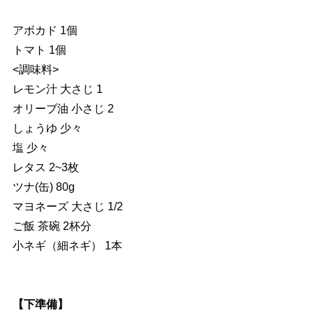
アボカド 1個
トマト 1個
<調味料>
レモン汁 大さじ 1
オリーブ油 小さじ 2
しょうゆ 少々
塩 少々
レタス 2~3枚
ツナ(缶) 80g
マヨネーズ 大さじ 1/2
ご飯 茶碗 2杯分
小ネギ（細ネギ） 1本
【下準備】