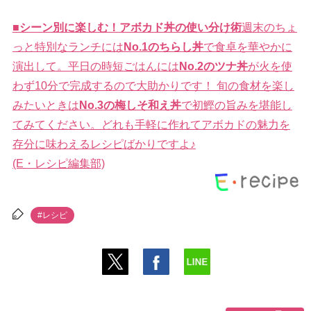
■シーン別に楽しむ！アボカド丼の使い分け術
週末のちょ
っと特別なランチには
No.1のちらし丼
で食卓を華やかに
演出して。平日の時短ごはんには
No.2のツナ丼
が火を使
わず10分で完成するので大助かりです！ 旬の食材を楽し
みたいときは
No.3の梅しそ和え丼
で初鰹の旨みを堪能し
てみてください。どれも手軽に作れてアボカドの魅力を
存分に味わえるレシピばかりですよ♪
(E・レシピ編集部)
#レシピ