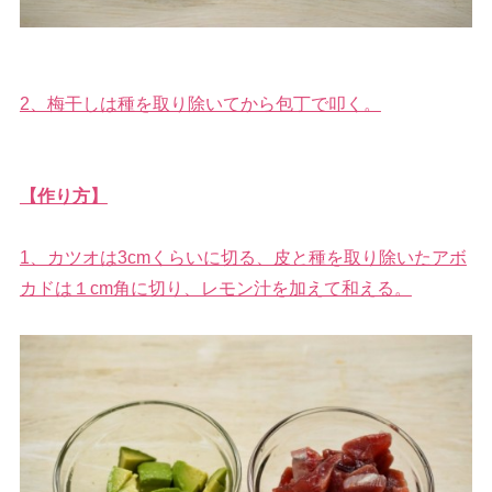
2、梅干しは種を取り除いてから包丁で叩く。
【作り方】
1、カツオは3cmくらいに切る、皮と種を取り除いたアボ
カドは１cm角に切り、レモン汁を加えて和える。