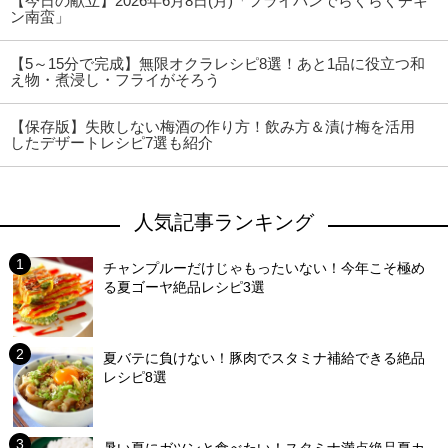
【今日の献立】2026年6月8日(月)「フライパンでらくらくチキ
ン南蛮」
【5～15分で完成】無限オクラレシピ8選！あと1品に役立つ和
え物・煮浸し・フライがそろう
【保存版】失敗しない梅酒の作り方！飲み方＆漬け梅を活用
したデザートレシピ7選も紹介
人気記事ランキング
チャンプルーだけじゃもったいない！今年こそ極め
る夏ゴーヤ絶品レシピ3選
夏バテに負けない！豚肉でスタミナ補給できる絶品
レシピ8選
暑い夏にガツンと食べたい！スタミナ満点絶品夏カ