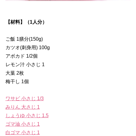
【材料】（1人分）
ご飯 1膳分(150g)
カツオ(刺身用) 100g
アボカド 1/2個
レモン汁 小さじ 1
大葉 2枚
梅干し 1個
ワサビ 小さじ 1/3
みりん 大さじ 1
しょうゆ 小さじ 1.5
ゴマ油 小さじ 1
白ゴマ 小さじ 1