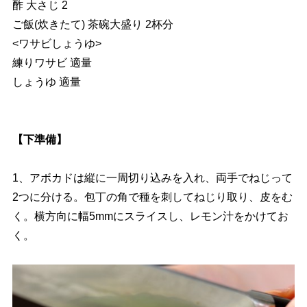
酢 大さじ 2
ご飯(炊きたて) 茶碗大盛り 2杯分
<ワサビしょうゆ>
練りワサビ 適量
しょうゆ 適量
【下準備】
1、アボカドは縦に一周切り込みを入れ、両手でねじって
2つに分ける。包丁の角で種を刺してねじり取り、皮をむ
く。横方向に幅5mmにスライスし、レモン汁をかけてお
く。