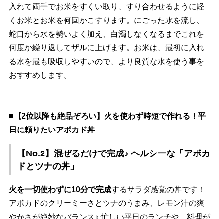
入れて両手でお米をすくい取り、すり合わせるように軽
くお米とお米を何回かこすります。にごった水を流し、
蛇口から水を勢いよく加え、白濁しなくなるまでこれを
何度か繰り返してザルに上げます。お米は、最初に入れ
る水を最も吸収しやすいので、より良質な水を使う事を
おすすめします。
■【2位以降も絶品ぞろい】火を使わず時短で作れる！平
日に頼りたいアボカド丼
【No.2】混ぜるだけで完成♪ ヘルシーな「アボカ
ドとツナの丼」
火を一切使わずに10分で完成
するサラダ感覚の丼です！
アボカドのクリーミーさとツナのうまみ、レモン汁の爽
かさが絶妙なバランス♪ 忙しい平日のランチや、料理が