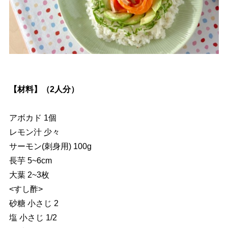
【材料】（2人分）
アボカド 1個
レモン汁 少々
サーモン(刺身用) 100g
長芋 5~6cm
大葉 2~3枚
<すし酢>
砂糖 小さじ 2
塩 小さじ 1/2