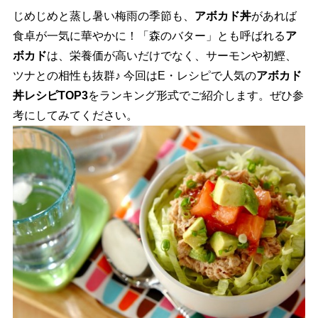
じめじめと蒸し暑い梅雨の季節も、
アボカド丼
があれば
食卓が一気に華やかに！「森のバター」とも呼ばれる
ア
ボカド
は、栄養価が高いだけでなく、サーモンや初鰹、
ツナとの相性も抜群♪ 今回はE・レシピで人気の
アボカド
丼レシピTOP3
をランキング形式でご紹介します。ぜひ参
考にしてみてください。