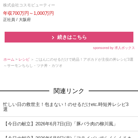
株式会社コスモビューティー
年収700万円～1,000万円
正社員 / 大阪府
続きはこちら
sponsored by 求人ボックス
ホーム
>
レシピ
＞ ごはんにのせるだけで絶品！アボカドが主役の丼レシピ3選
～サーモンちらし・ツナ丼・カツオ
関連リンク
忙しい日の救世主！包まない！のせるだけetc.時短丼レシピ3
選
【今日の献立】2026年6月7日(日)「豚バラ肉の柳川風」