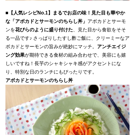
■【人気レシピNo.1】まるでお店の味！見た目も華やか
な「アボカドとサーモンのちらし丼」
アボカドとサーモ
ンを
花びらのように盛り付けた
、見た目から食欲をそそ
る一品です♪ さっぱりしたすし酢ご飯に、クリーミーなア
ボカドとサーモンの旨みが絶妙にマッチ。
アンチエイジ
ング効果
が期待できる食材の組み合わせで、美容にも嬉
しいですね！長芋のシャキシャキ感がアクセントにな
り、特別な日のランチにもぴったりです。
アボカドとサーモンのちらし丼