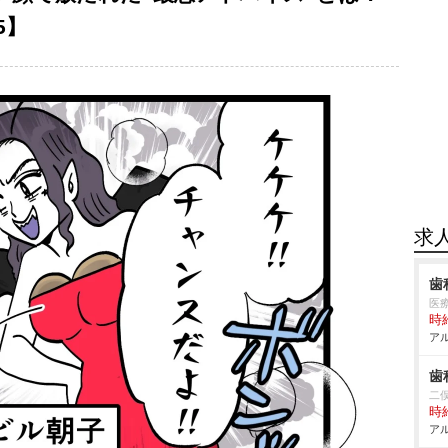
5】
求
歯
医
時給
アル
歯
二
時給
アル