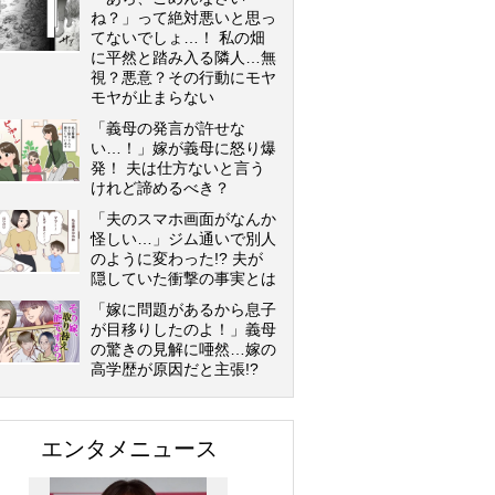
ね？」って絶対悪いと思っ
てないでしょ…！ 私の畑
に平然と踏み入る隣人…無
視？悪意？その行動にモヤ
モヤが止まらない
「義母の発言が許せな
い…！」嫁が義母に怒り爆
発！ 夫は仕方ないと言う
けれど諦めるべき？
「夫のスマホ画面がなんか
怪しい…」ジム通いで別人
のように変わった!? 夫が
隠していた衝撃の事実とは
「嫁に問題があるから息子
が目移りしたのよ！」義母
の驚きの見解に唖然…嫁の
高学歴が原因だと主張!?
エンタメニュース