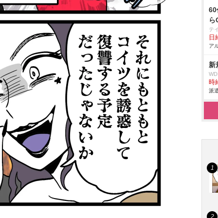
6
ら
テ
日給
アル
新
W
時給
派遣