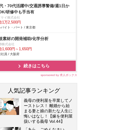
0代・70代活躍中/交通誘導警備/週1日か
OK/研修中も手当有
イケイ株式会社
1万2,500円
バイト・パート / 東京都
規素材の開発補助/化学分析
DB株式会社
1,600円～1,650円
社員 / 大阪府
続きはこちら
sponsored by 求人ボックス
人気記事ランキング
義母の便利屋を卒業してノ
ーストレス！ 離婚から始
まる妻と娘の新たな人生に
悔いはなし！【嫁を便利屋
扱いする義母 Vol.44】
「あら、ごめんなさい