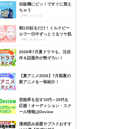
自販機にピッ！ですぐに買え
ちゃう
（PR）ジハンピ
朝1分貼るだけ！ミルクピー
ルで一日中ずっとうるツヤ肌
（PR）サボリーノ
2026年7月夏ドラマも、注目
作＆話題作が勢ぞろい！
【夏アニメ2026】7月期夏の
新アニメを一挙紹介！
芸能界を志す10代～20代を
応援！オーディション・スク
ール情報はDeview
漫画読み放題サブスクおすす