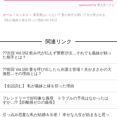
sponsored by 求人ボックス
ホーム
>
エンタメ
＞ 養育費はいらない!? 妻の条件を聞いて夫が青ざめる…
【私が義妹と縁を切った理由 Vol.161】
関連リンク
??次回 Vol.162 飲み代が払えず警察沙汰…それでも義妹が頼っ
た相手とは？
??前回 Vol.160 妻を呼び出したら弁護士登場！夫がまさかの大
激怒…その理由とは？
【全話読む】 私が義妹と縁を切った理由
フレンドリーで好印象な義母 トラブルの予兆はなかったは
ずが…!?【距離感ゼロの義母】
引っ込み思案な私が結婚＆出産！ 幸せな人生が始まると思っ