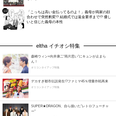
「こっちは高い金払ってるのよ！」義母が両家の顔
合わせで突然豹変!? 結婚式では返金要求まで!? 優し
いと信じた義母の本性
eltha イチオシ特集
森崎ウィン×向井康二“両片思い”にキュンが止まら
ん！
オリコンタイアップ特集
デカすぎ都市伝説発生!?ファミマ45％増量作戦再来
オリコンタイアップ特集
SUPER★DRAGON、自ら描いた”レトロフューチャ
ー”