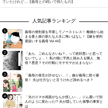
ていたけれど…【義母との戦いで得たもの】
人気記事ランキング
義母の便利屋を卒業してノーストレス！ 離婚から始
まる妻と娘の新たな人生に悔いはなし！【嫁を便利
屋扱いする義母 Vol.44】
「あら、ごめんなさいね？」って絶対悪いと思って
ないでしょ…！ 私の畑に平然と踏み入る隣人…無
視？悪意？その行動にモヤモヤが止まらない
「義母の発言が許せない…！」嫁が義母に怒り爆
発！ 夫は仕方ないと言うけれど諦めるべき？
「夫のスマホ画面がなんか怪しい…」ジム通いで別
人のように変わった!? 夫が隠していた衝撃の事実と
は