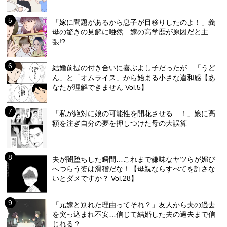
「嫁に問題があるから息子が目移りしたのよ！」義
母の驚きの見解に唖然…嫁の高学歴が原因だと主
張!?
結婚前提の付き合いに喜ぶよし子だったが…「うど
ん」と「オムライス」から始まる小さな違和感【あ
なたが理解できません Vol.5】
「私が絶対に娘の可能性を開花させる…！」娘に高
額を注ぎ自分の夢を押しつけた母の大誤算
夫が闇堕ちした瞬間…これまで嫌味なヤツらが媚び
へつらう姿は滑稽だな！【母親ならすべてを許さな
いとダメですか？ Vol.28】
「元嫁と別れた理由ってそれ？」友人から夫の過去
を突っ込まれ不安…信じて結婚した夫の過去まで信
じれる？