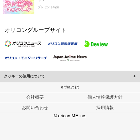
プレゼント特集
オリコングループサイト
クッキーの使用について
このサイトでは Cookie を使用して、ユーザーに合わせたコンテンツや広告の
elthaとは
表示、ソーシャル メディア機能の提供、広告の表示回数やクリック数の測定を
会社概要
個人情報保護方針
行っています。
また、ユーザーによるサイトの利用状況についても情報を収集し、ソーシャル
お問い合わせ
採用情報
メディアや広告配信、データ解析の各パートナーに提供しています。
各パートナーは、この情報とユーザーが各パートナーに提供した他の情報や、
© oricon ME inc.
ユーザーが各パートナーのサービスを使用したときに収集した他の情報を組み
合わせて使用することがあります。