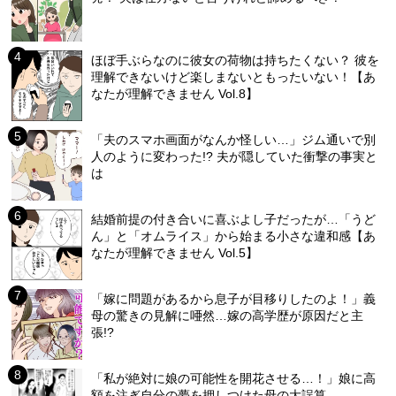
ほぼ手ぶらなのに彼女の荷物は持ちたくない？ 彼を
理解できないけど楽しまないともったいない！【あ
なたが理解できません Vol.8】
「夫のスマホ画面がなんか怪しい…」ジム通いで別
人のように変わった!? 夫が隠していた衝撃の事実と
は
結婚前提の付き合いに喜ぶよし子だったが…「うど
ん」と「オムライス」から始まる小さな違和感【あ
なたが理解できません Vol.5】
「嫁に問題があるから息子が目移りしたのよ！」義
母の驚きの見解に唖然…嫁の高学歴が原因だと主
張!?
「私が絶対に娘の可能性を開花させる…！」娘に高
額を注ぎ自分の夢を押しつけた母の大誤算