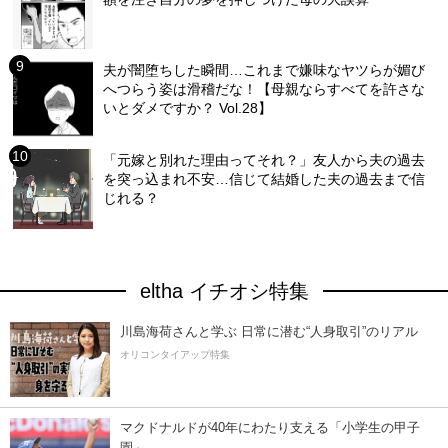
夫が闇堕ちした瞬間…これまで嫌味なヤツらが媚び
へつらう姿は滑稽だな！【母親ならすべてを許さな
いとダメですか？ Vol.28】
「元嫁と別れた理由ってそれ？」友人から夫の過去
を突っ込まれ不安…信じて結婚した夫の過去まで信
じれる？
eltha イチオシ特集
川島海荷さんと学ぶ 日常に潜む“人身取引”のリアル
オリコンタイアップ特集
マクドナルドが40年にわたり支える「小学生の甲子
園」