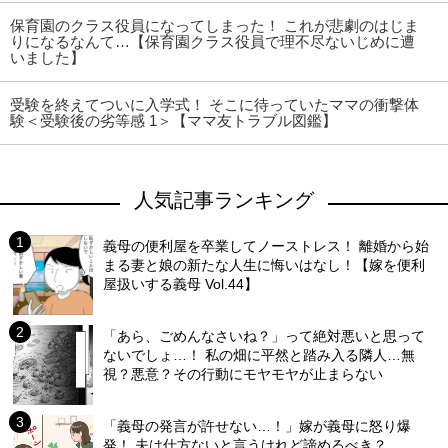
保育園のクラス役員になってしまった！ これが悲劇のはじま
りになるなんて…【保育園クラス役員で理不尽ないじめに遭
いました】
受験を終えてついに入学式！ そこに待っていたママの衝撃体
験＜受験後の劣等感 1＞【ママ友トラブル図鑑】
人気記事ランキング
義母の便利屋を卒業してノーストレス！ 離婚から始
まる妻と娘の新たな人生に悔いはなし！【嫁を便利
屋扱いする義母 Vol.44】
「あら、ごめんなさいね？」って絶対悪いと思って
ないでしょ…！ 私の畑に平然と踏み入る隣人…無
視？悪意？その行動にモヤモヤが止まらない
「義母の発言が許せない…！」嫁が義母に怒り爆
発！ 夫は仕方ないと言うけれど諦めるべき？