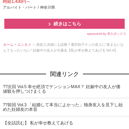
時給1,430円～
アルバイト・パート / 神奈川県
続きはこちら
sponsored by 求人ボックス
ホーム
>
エンタメ
＞ 高収入夫婦にも説教？選択的子ナシの友人に“産まないな
んてもったいない” 妊娠中の友人が大暴走【私が幸せ教えてあげる Vol.4】
関連リンク
??次回 Vol.5 幸せ絶頂でテンションMAX？ 妊娠中の友人が価
値観を押しつけまくる
??前回 Vol.3 「結婚して本当によかった」独身友人を見下し始
めた妊婦友の本音
【全話読む】 私が幸せ教えてあげる