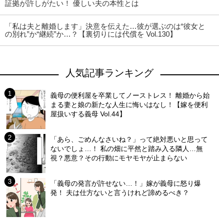
証拠が許しがたい！ 優しい夫の本性とは
「私は夫と離婚します」決意を伝えた…彼が選ぶのは“彼女と
の別れ”か“継続”か…？【裏切りには代償を Vol.130】
人気記事ランキング
義母の便利屋を卒業してノーストレス！ 離婚から始
まる妻と娘の新たな人生に悔いはなし！【嫁を便利
屋扱いする義母 Vol.44】
「あら、ごめんなさいね？」って絶対悪いと思って
ないでしょ…！ 私の畑に平然と踏み入る隣人…無
視？悪意？その行動にモヤモヤが止まらない
「義母の発言が許せない…！」嫁が義母に怒り爆
発！ 夫は仕方ないと言うけれど諦めるべき？