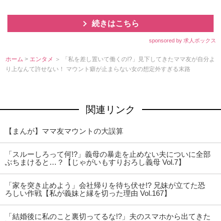
続きはこちら
sponsored by 求人ボックス
ホーム
>
エンタメ
＞ 「私を差し置いて働くの!?」見下してきたママ友が自分よ
り上なんて許せない！ マウント癖が止まらない女の想定外すぎる末路
関連リンク
【まんが】ママ友マウントの大誤算
「スルーしろって何!?」義母の暴走を止めない夫についに全部
ぶちまけると…？【じゃがいもすりおろし義母 Vol.7】
「家を突き止めよう」会社帰りを待ち伏せ!? 兄妹が立てた恐
ろしい作戦【私が義妹と縁を切った理由 Vol.167】
「結婚後に私のこと裏切ってるな!?」夫のスマホから出てきた