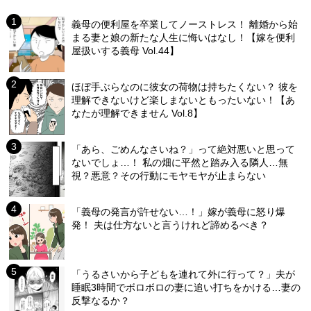
義母の便利屋を卒業してノーストレス！ 離婚から始
まる妻と娘の新たな人生に悔いはなし！【嫁を便利
屋扱いする義母 Vol.44】
ほぼ手ぶらなのに彼女の荷物は持ちたくない？ 彼を
理解できないけど楽しまないともったいない！【あ
なたが理解できません Vol.8】
「あら、ごめんなさいね？」って絶対悪いと思って
ないでしょ…！ 私の畑に平然と踏み入る隣人…無
視？悪意？その行動にモヤモヤが止まらない
「義母の発言が許せない…！」嫁が義母に怒り爆
発！ 夫は仕方ないと言うけれど諦めるべき？
「うるさいから子どもを連れて外に行って？」夫が
睡眠3時間でボロボロの妻に追い打ちをかける…妻の
反撃なるか？