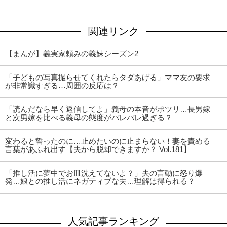
関連リンク
【まんが】義実家頼みの義妹シーズン2
「子どもの写真撮らせてくれたらタダあげる」ママ友の要求
が非常識すぎる…周囲の反応は？
「読んだなら早く返信してよ」義母の本音がポツリ…長男嫁
と次男嫁を比べる義母の態度がバレバレ過ぎる？
変わると誓ったのに…止めたいのに止まらない！妻を責める
言葉があふれ出す【夫から脱却できますか？ Vol.181】
「推し活に夢中でお皿洗えてないよ？」夫の言動に怒り爆
発…娘との推し活にネガティブな夫…理解は得られる？
人気記事ランキング