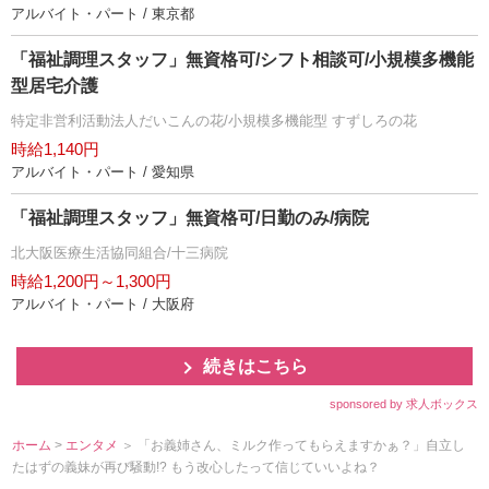
アルバイト・パート / 東京都
「福祉調理スタッフ」無資格可/シフト相談可/小規模多機能
型居宅介護
特定非営利活動法人だいこんの花/小規模多機能型 すずしろの花
時給1,140円
アルバイト・パート / 愛知県
「福祉調理スタッフ」無資格可/日勤のみ/病院
北大阪医療生活協同組合/十三病院
時給1,200円～1,300円
アルバイト・パート / 大阪府
続きはこちら
sponsored by 求人ボックス
ホーム
>
エンタメ
＞ 「お義姉さん、ミルク作ってもらえますかぁ？」自立し
たはずの義妹が再び騒動!? もう改心したって信じていいよね？