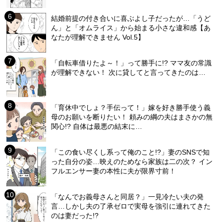
結婚前提の付き合いに喜ぶよし子だったが…「うど
ん」と「オムライス」から始まる小さな違和感【あ
なたが理解できません Vol.5】
「自転車借りたよ～！」って勝手に!? ママ友の常識
が理解できない！ 次に貸してと言ってきたのは…
「育休中でしょ？手伝って！」嫁を好き勝手使う義
母のお願いを断りたい！ 頼みの綱の夫はまさかの無
関心!? 自体は最悪の結末に…
「この食い尽くし系って俺のこと!?」妻のSNSで知
った自分の姿…映えのためなら家族は二の次？ イン
フルエンサー妻の本性に夫が限界寸前！
「なんでお義母さんと同居？」一見冷たい夫の発
言…しかし夫の了承ゼロで実母を強引に連れてきた
のは妻だった!?