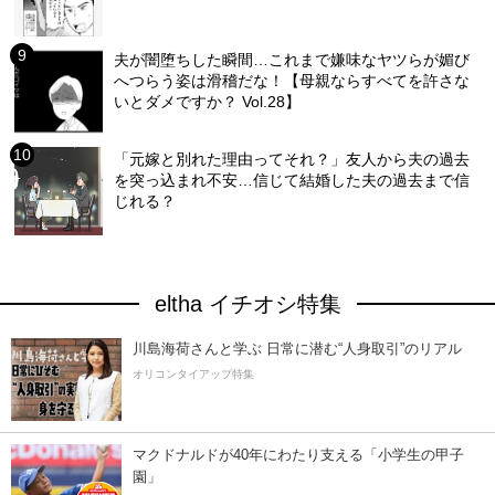
夫が闇堕ちした瞬間…これまで嫌味なヤツらが媚び
へつらう姿は滑稽だな！【母親ならすべてを許さな
いとダメですか？ Vol.28】
「元嫁と別れた理由ってそれ？」友人から夫の過去
を突っ込まれ不安…信じて結婚した夫の過去まで信
じれる？
eltha イチオシ特集
川島海荷さんと学ぶ 日常に潜む“人身取引”のリアル
オリコンタイアップ特集
マクドナルドが40年にわたり支える「小学生の甲子
園」