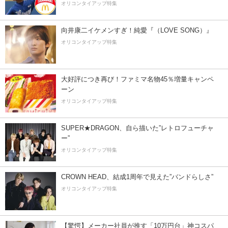
オリコンタイアップ特集
向井康二イケメンすぎ！純愛『（LOVE SONG）』
オリコンタイアップ特集
大好評につき再び！ファミマ名物45％増量キャンペ
ーン
オリコンタイアップ特集
SUPER★DRAGON、自ら描いた”レトロフューチャ
ー”
オリコンタイアップ特集
CROWN HEAD、結成1周年で見えた”バンドらしさ”
オリコンタイアップ特集
【驚愕】メーカー社員が推す「10万円台」神コスパ