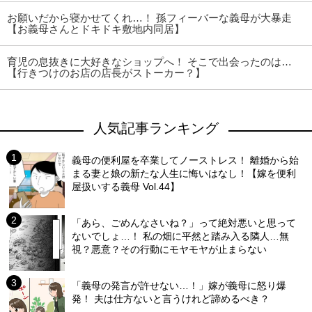
お願いだから寝かせてくれ…！ 孫フィーバーな義母が大暴走
【お義母さんとドキドキ敷地内同居】
育児の息抜きに大好きなショップへ！ そこで出会ったのは…
【行きつけのお店の店長がストーカー？】
人気記事ランキング
義母の便利屋を卒業してノーストレス！ 離婚から始
まる妻と娘の新たな人生に悔いはなし！【嫁を便利
屋扱いする義母 Vol.44】
「あら、ごめんなさいね？」って絶対悪いと思って
ないでしょ…！ 私の畑に平然と踏み入る隣人…無
視？悪意？その行動にモヤモヤが止まらない
「義母の発言が許せない…！」嫁が義母に怒り爆
発！ 夫は仕方ないと言うけれど諦めるべき？