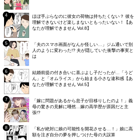
ほぼ手ぶらなのに彼女の荷物は持ちたくない？ 彼を
理解できないけど楽しまないともったいない！【あ
なたが理解できません Vol.8】
「夫のスマホ画面がなんか怪しい…」ジム通いで別
人のように変わった!? 夫が隠していた衝撃の事実と
は
結婚前提の付き合いに喜ぶよし子だったが…「うど
ん」と「オムライス」から始まる小さな違和感【あ
なたが理解できません Vol.5】
「嫁に問題があるから息子が目移りしたのよ！」義
母の驚きの見解に唖然…嫁の高学歴が原因だと主
張!?
「私が絶対に娘の可能性を開花させる…！」娘に高
額を注ぎ自分の夢を押しつけた母の大誤算