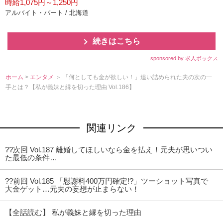
時給1,075円～1,250円
アルバイト・パート / 北海道
続きはこちら
sponsored by 求人ボックス
ホーム
>
エンタメ
＞ 「何としても金が欲しい！」追い詰められた夫の次の一
手とは？【私が義妹と縁を切った理由 Vol.186】
関連リンク
??次回 Vol.187 離婚してほしいなら金を払え！元夫が思いつい
た最低の条件…
??前回 Vol.185 「慰謝料400万円確定!?」ツーショット写真で
大金ゲット…元夫の妄想が止まらない！
【全話読む】 私が義妹と縁を切った理由