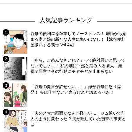
人気記事ランキング
義母の便利屋を卒業してノーストレス！ 離婚から始
まる妻と娘の新たな人生に悔いはなし！【嫁を便利
屋扱いする義母 Vol.44】
「あら、ごめんなさいね？」って絶対悪いと思って
ないでしょ…！ 私の畑に平然と踏み入る隣人…無
視？悪意？その行動にモヤモヤが止まらない
「義母の発言が許せない…！」嫁が義母に怒り爆
発！ 夫は仕方ないと言うけれど諦めるべき？
「夫のスマホ画面がなんか怪しい…」ジム通いで別
人のように変わった!? 夫が隠していた衝撃の事実と
は