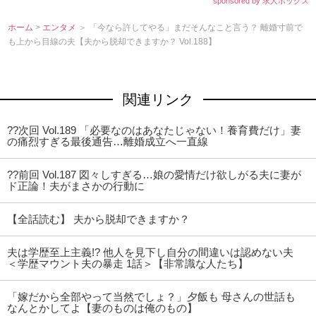
sponsored by 求人ボックス
ホーム
>
エンタメ
＞ 「今なら許してやる」まだそんなこと言う？ 離婚寸前で
も上から目線の夫【夫から脱却できますか？ Vol.188】
関連リンク
??次回 Vol.189 「必要なのはあなたじゃない！養育費だけ」妻
の痛烈すぎる最後通告…離婚成立へ一直線
??前回 Vol.187 図々しすぎる…娘の愛情だけ欲しがる夫に妻が
ド正論！夫がまさかの行動に
【全話読む】 夫から脱却できますか？
夫は学歴至上主義!? 他人を見下し自分の間違いは認めない夫
＜学歴マウント夫の暴走 1話＞【非常識な人たち】
「嫁だから全部やって当然でしょ？」夕飯も 母さんの世話も
なんとかしてよ【妻のものは俺のもの】