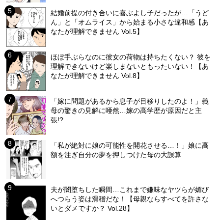
結婚前提の付き合いに喜ぶよし子だったが…「うど
ん」と「オムライス」から始まる小さな違和感【あ
なたが理解できません Vol.5】
ほぼ手ぶらなのに彼女の荷物は持ちたくない？ 彼を
理解できないけど楽しまないともったいない！【あ
なたが理解できません Vol.8】
「嫁に問題があるから息子が目移りしたのよ！」義
母の驚きの見解に唖然…嫁の高学歴が原因だと主
張!?
「私が絶対に娘の可能性を開花させる…！」娘に高
額を注ぎ自分の夢を押しつけた母の大誤算
夫が闇堕ちした瞬間…これまで嫌味なヤツらが媚び
へつらう姿は滑稽だな！【母親ならすべてを許さな
いとダメですか？ Vol.28】