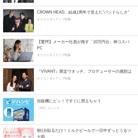
CROWN HEAD、結成1周年で見えた”バンドらしさ”
オリコンタイアップ特集
【驚愕】メーカー社員が推す「10万円台」神コスパ
PC
オリコンタイアップ特集
『VIVANT』限定ウオッチ、プロデューサーの感想は
オリコンタイアップ特集
自販機にピッ！ですぐに買えちゃう
（PR）ジハンピ
朝1分貼るだけ！ミルクピールで一日中ずっとうるツ
ヤ肌