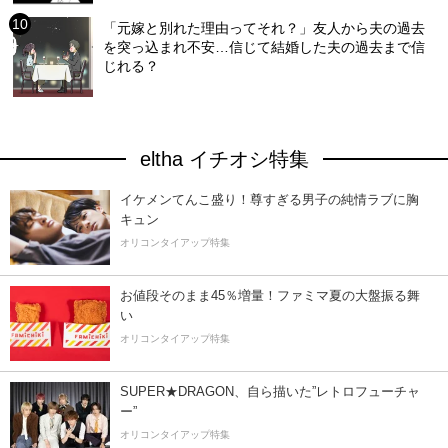
「元嫁と別れた理由ってそれ？」友人から夫の過去
を突っ込まれ不安…信じて結婚した夫の過去まで信
じれる？
eltha イチオシ特集
イケメンてんこ盛り！尊すぎる男子の純情ラブに胸
キュン
オリコンタイアップ特集
お値段そのまま45％増量！ファミマ夏の大盤振る舞
い
オリコンタイアップ特集
SUPER★DRAGON、自ら描いた”レトロフューチャ
ー”
オリコンタイアップ特集