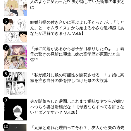
人のように変わった!? 夫が隠していた衝撃の事実と
は
結婚前提の付き合いに喜ぶよし子だったが…「うど
ん」と「オムライス」から始まる小さな違和感【あ
なたが理解できません Vol.5】
「嫁に問題があるから息子が目移りしたのよ！」義
母の驚きの見解に唖然…嫁の高学歴が原因だと主
張!?
「私が絶対に娘の可能性を開花させる…！」娘に高
額を注ぎ自分の夢を押しつけた母の大誤算
夫が闇堕ちした瞬間…これまで嫌味なヤツらが媚び
へつらう姿は滑稽だな！【母親ならすべてを許さな
いとダメですか？ Vol.28】
「元嫁と別れた理由ってそれ？」友人から夫の過去