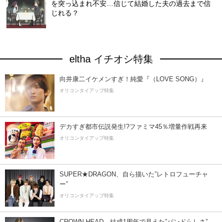
を突っ込まれ不安…信じて結婚した夫の過去まで信
じれる？
eltha イチオシ特集
向井康二イケメンすぎ！純愛『（LOVE SONG）』
オリコンタイアップ特集
デカすぎ都市伝説発生!?ファミマ45％増量作戦再来
オリコンタイアップ特集
SUPER★DRAGON、自ら描いた”レトロフューチャ
ー”
オリコンタイアップ特集
CROWN HEAD、結成1周年で見えた”バンドらしさ”