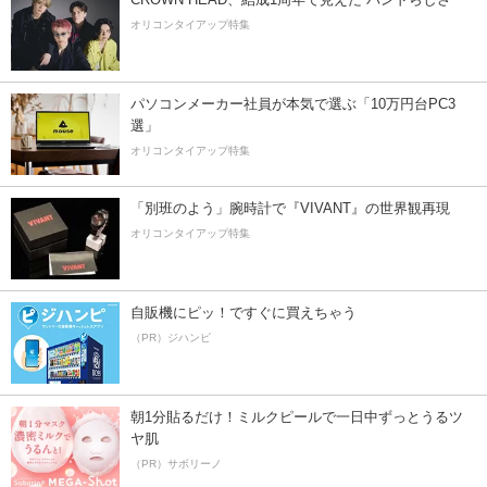
オリコンタイアップ特集
パソコンメーカー社員が本気で選ぶ「10万円台PC3
選」
オリコンタイアップ特集
「別班のよう」腕時計で『VIVANT』の世界観再現
オリコンタイアップ特集
自販機にピッ！ですぐに買えちゃう
（PR）ジハンピ
朝1分貼るだけ！ミルクピールで一日中ずっとうるツ
ヤ肌
（PR）サボリーノ