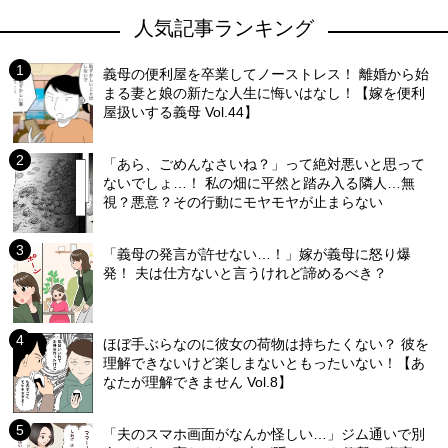
人気記事ランキング
義母の便利屋を卒業してノーストレス！ 離婚から始
まる妻と娘の新たな人生に悔いはなし！【嫁を便利
屋扱いする義母 Vol.44】
「あら、ごめんなさいね？」って絶対悪いと思って
ないでしょ…！ 私の畑に平然と踏み入る隣人…無
視？悪意？その行動にモヤモヤが止まらない
「義母の発言が許せない…！」嫁が義母に怒り爆
発！ 夫は仕方ないと言うけれど諦めるべき？
ほぼ手ぶらなのに彼女の荷物は持ちたくない？ 彼を
理解できないけど楽しまないともったいない！【あ
なたが理解できません Vol.8】
「夫のスマホ画面がなんか怪しい…」ジム通いで別