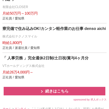
有限会社CLOSER
月給50万円～100万円
正社員 / 愛知県
寮完備で住み込みOK!カンタン軽作業のお仕事 denso aichi
株式会社テクノスマイル
時給1,800円
正社員 / 派遣社員 / 愛知県
「 人事労務 」完全週休2日制/土日祝/賞与4ヶ月分
VTホールディングス株式会社
月給26万4,000円～
正社員 / 愛知県
続きはこちら
sponsored by 求人ボックス
ホーム
>
エンタメ
＞ 「ここは私の家よ？口出ししないで？」同居した義母が