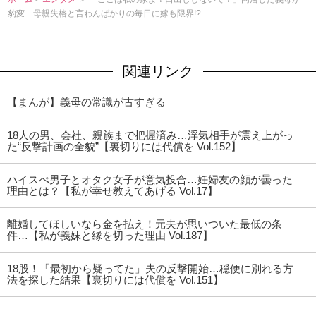
豹変…母親失格と言わんばかりの毎日に嫁も限界!?
関連リンク
【まんが】義母の常識が古すぎる
18人の男、会社、親族まで把握済み…浮気相手が震え上がっ
た“反撃計画の全貌”【裏切りには代償を Vol.152】
ハイスぺ男子とオタク女子が意気投合…妊婦友の顔が曇った
理由とは？【私が幸せ教えてあげる Vol.17】
離婚してほしいなら金を払え！元夫が思いついた最低の条
件…【私が義妹と縁を切った理由 Vol.187】
18股！「最初から疑ってた」夫の反撃開始…穏便に別れる方
法を探した結果【裏切りには代償を Vol.151】