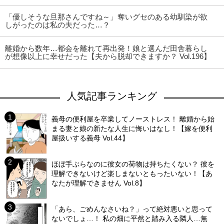
「優しそうな旦那さんですね～」奪いグセのある幼馴染が欲
しがったのは私の夫だった…？
離婚から数年…都会を離れて再出発！娘と選んだ田舎暮らし
が想像以上に幸せだった【夫から脱却できますか？ Vol.196】
人気記事ランキング
義母の便利屋を卒業してノーストレス！ 離婚から始
まる妻と娘の新たな人生に悔いはなし！【嫁を便利
屋扱いする義母 Vol.44】
ほぼ手ぶらなのに彼女の荷物は持ちたくない？ 彼を
理解できないけど楽しまないともったいない！【あ
なたが理解できません Vol.8】
「あら、ごめんなさいね？」って絶対悪いと思って
ないでしょ…！ 私の畑に平然と踏み入る隣人…無