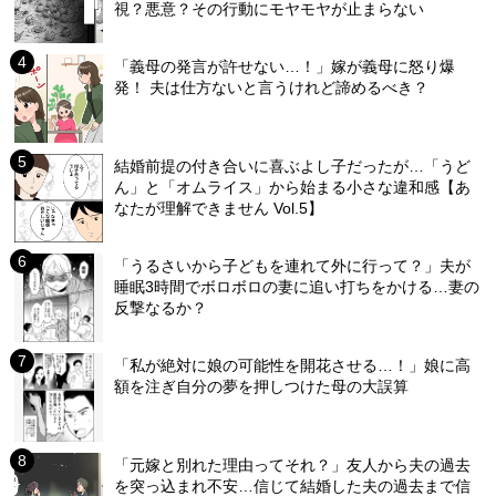
視？悪意？その行動にモヤモヤが止まらない
「義母の発言が許せない…！」嫁が義母に怒り爆
発！ 夫は仕方ないと言うけれど諦めるべき？
結婚前提の付き合いに喜ぶよし子だったが…「うど
ん」と「オムライス」から始まる小さな違和感【あ
なたが理解できません Vol.5】
「うるさいから子どもを連れて外に行って？」夫が
睡眠3時間でボロボロの妻に追い打ちをかける…妻の
反撃なるか？
「私が絶対に娘の可能性を開花させる…！」娘に高
額を注ぎ自分の夢を押しつけた母の大誤算
「元嫁と別れた理由ってそれ？」友人から夫の過去
を突っ込まれ不安…信じて結婚した夫の過去まで信