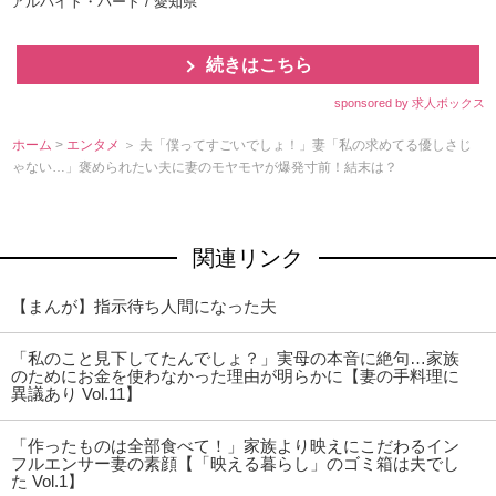
アルバイト・パート / 愛知県
続きはこちら
sponsored by 求人ボックス
ホーム
>
エンタメ
＞ 夫「僕ってすごいでしょ！」妻「私の求めてる優しさじ
ゃない…」褒められたい夫に妻のモヤモヤが爆発寸前！結末は？
関連リンク
【まんが】指示待ち人間になった夫
「私のこと見下してたんでしょ？」実母の本音に絶句…家族
のためにお金を使わなかった理由が明らかに【妻の手料理に
異議あり Vol.11】
「作ったものは全部食べて！」家族より映えにこだわるイン
フルエンサー妻の素顔【「映える暮らし」のゴミ箱は夫でし
た Vol.1】