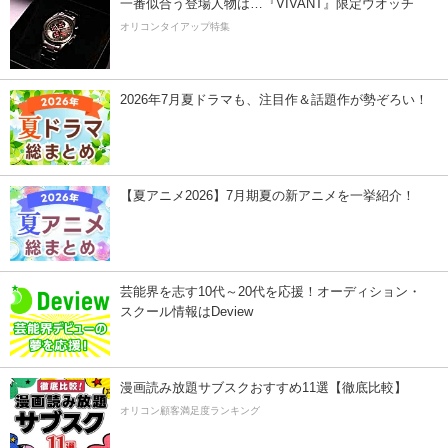
一番似合う登場人物は…『VIVANT』限定ウオッチ
オリコンタイアップ特集
2026年7月夏ドラマも、注目作＆話題作が勢ぞろい！
【夏アニメ2026】7月期夏の新アニメを一挙紹介！
芸能界を志す10代～20代を応援！オーディション・
スクール情報はDeview
漫画読み放題サブスクおすすめ11選【徹底比較】
オリコン顧客満足度ランキング