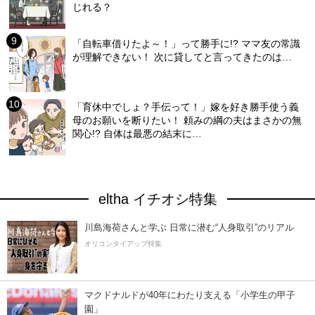
じれる？
「自転車借りたよ～！」って勝手に!? ママ友の常識
が理解できない！ 次に貸してと言ってきたのは…
「育休中でしょ？手伝って！」嫁を好き勝手使う義
母のお願いを断りたい！ 頼みの綱の夫はまさかの無
関心!? 自体は最悪の結末に…
eltha イチオシ特集
川島海荷さんと学ぶ 日常に潜む“人身取引”のリアル
オリコンタイアップ特集
マクドナルドが40年にわたり支える「小学生の甲子
園」