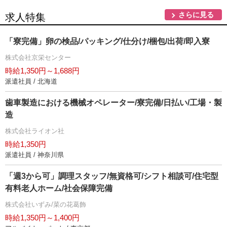
さらに見る
求人特集
「寮完備」卵の検品/パッキング/仕分け/梱包/出荷/即入寮
株式会社京栄センター
時給1,350円～1,688円
派遣社員 / 北海道
歯車製造における機械オペレーター/寮完備/日払い/工場・製
造
株式会社ライオン社
時給1,350円
派遣社員 / 神奈川県
「週3から可」調理スタッフ/無資格可/シフト相談可/住宅型
有料老人ホーム/社会保障完備
株式会社いずみ/菜の花葛飾
時給1,350円～1,400円