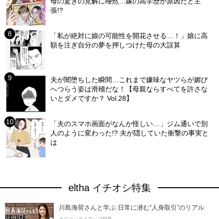
母の驚きの見解に唖然…嫁の高学歴が原因だと主
張!?
「私が絶対に娘の可能性を開花させる…！」娘に高
額を注ぎ自分の夢を押しつけた母の大誤算
夫が闇堕ちした瞬間…これまで嫌味なヤツらが媚び
へつらう姿は滑稽だな！【母親ならすべてを許さな
いとダメですか？ Vol.28】
「夫のスマホ画面がなんか怪しい…」ジム通いで別
人のように変わった!? 夫が隠していた衝撃の事実と
は
eltha イチオシ特集
川島海荷さんと学ぶ 日常に潜む“人身取引”のリアル
オリコンタイアップ特集