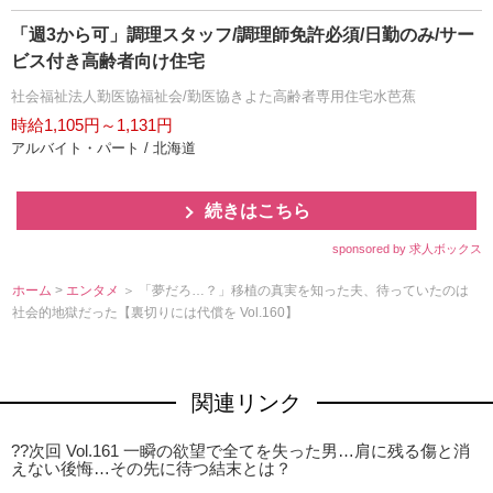
「週3から可」調理スタッフ/調理師免許必須/日勤のみ/サー
ビス付き高齢者向け住宅
社会福祉法人勤医協福祉会/勤医協きよた高齢者専用住宅水芭蕉
時給1,105円～1,131円
アルバイト・パート / 北海道
続きはこちら
sponsored by 求人ボックス
ホーム
>
エンタメ
＞ 「夢だろ…？」移植の真実を知った夫、待っていたのは
社会的地獄だった【裏切りには代償を Vol.160】
関連リンク
??次回 Vol.161 一瞬の欲望で全てを失った男…肩に残る傷と消
えない後悔…その先に待つ結末とは？