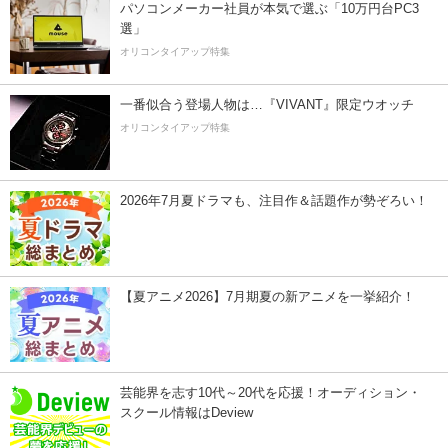
パソコンメーカー社員が本気で選ぶ「10万円台PC3
選」
オリコンタイアップ特集
一番似合う登場人物は…『VIVANT』限定ウオッチ
オリコンタイアップ特集
2026年7月夏ドラマも、注目作＆話題作が勢ぞろい！
【夏アニメ2026】7月期夏の新アニメを一挙紹介！
芸能界を志す10代～20代を応援！オーディション・
スクール情報はDeview