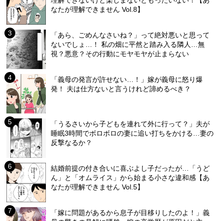
理解できないけど楽しまないともったいない！【あ
なたが理解できません Vol.8】
「あら、ごめんなさいね？」って絶対悪いと思って
ないでしょ…！ 私の畑に平然と踏み入る隣人…無
視？悪意？その行動にモヤモヤが止まらない
「義母の発言が許せない…！」嫁が義母に怒り爆
発！ 夫は仕方ないと言うけれど諦めるべき？
「うるさいから子どもを連れて外に行って？」夫が
睡眠3時間でボロボロの妻に追い打ちをかける…妻の
反撃なるか？
結婚前提の付き合いに喜ぶよし子だったが…「うど
ん」と「オムライス」から始まる小さな違和感【あ
なたが理解できません Vol.5】
「嫁に問題があるから息子が目移りしたのよ！」義