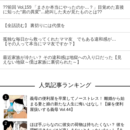
??前回 Vol.159 「まさか本当にやったのか…？」目覚めた直後
に知った“肩の異変”…絶叫した夫が見たものとは??
【全話読む】 裏切りには代償を
孤独な毎日から救ってくれたママ友 でもある違和感が…
【その人って本当にママ友ですか？】
最近家族が冷たい？ その違和感は地獄への入り口だった【見
えない地獄～僕は家族に裏切られた～】
人気記事ランキング
義母の便利屋を卒業してノーストレス！ 離婚から始
まる妻と娘の新たな人生に悔いはなし！【嫁を便利
屋扱いする義母 Vol.44】
ほぼ手ぶらなのに彼女の荷物は持ちたくない？ 彼を