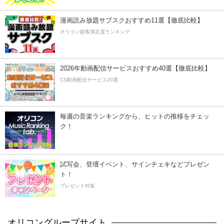
漫画読み放題サブスクおすすめ11選【徹底比較】
オリコン顧客満足度ランキング
2026年動画配信サービスおすすめ40選【徹底比較】
CS動画配信サービス20選
毎週の音楽ランキングから、ヒットの推移をチェッ
ク！
試写会、登壇イベント、サインチェキなどプレゼン
ト！
プレゼント特集
オリコングループサイト