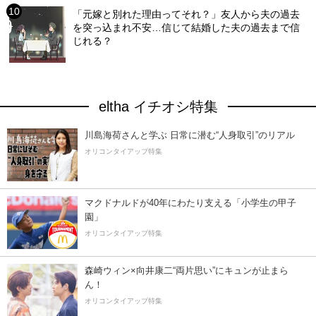
「元嫁と別れた理由ってそれ？」友人から夫の過去
を突っ込まれ不安…信じて結婚した夫の過去まで信
じれる？
eltha イチオシ特集
川島海荷さんと学ぶ 日常に潜む“人身取引”のリアル
オリコンタイアップ特集
マクドナルドが40年にわたり支える「小学生の甲子
園」
オリコンタイアップ特集
森崎ウィン×向井康二“両片思い”にキュンが止まら
ん！
オリコンタイアップ特集