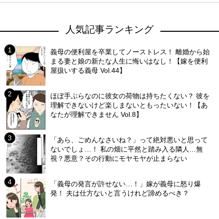
人気記事ランキング
義母の便利屋を卒業してノーストレス！ 離婚から始
まる妻と娘の新たな人生に悔いはなし！【嫁を便利
屋扱いする義母 Vol.44】
ほぼ手ぶらなのに彼女の荷物は持ちたくない？ 彼を
理解できないけど楽しまないともったいない！【あ
なたが理解できません Vol.8】
「あら、ごめんなさいね？」って絶対悪いと思って
ないでしょ…！ 私の畑に平然と踏み入る隣人…無
視？悪意？その行動にモヤモヤが止まらない
「義母の発言が許せない…！」嫁が義母に怒り爆
発！ 夫は仕方ないと言うけれど諦めるべき？