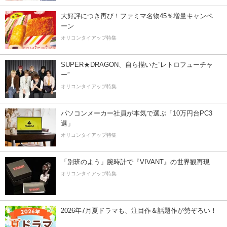
大好評につき再び！ファミマ名物45％増量キャンペ
ーン
オリコンタイアップ特集
SUPER★DRAGON、自ら描いた”レトロフューチャ
ー”
オリコンタイアップ特集
パソコンメーカー社員が本気で選ぶ「10万円台PC3
選」
オリコンタイアップ特集
「別班のよう」腕時計で『VIVANT』の世界観再現
オリコンタイアップ特集
2026年7月夏ドラマも、注目作＆話題作が勢ぞろい！