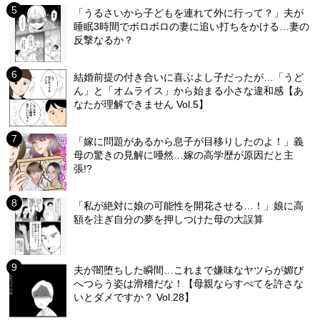
「うるさいから子どもを連れて外に行って？」夫が
睡眠3時間でボロボロの妻に追い打ちをかける…妻の
反撃なるか？
結婚前提の付き合いに喜ぶよし子だったが…「うど
ん」と「オムライス」から始まる小さな違和感【あ
なたが理解できません Vol.5】
「嫁に問題があるから息子が目移りしたのよ！」義
母の驚きの見解に唖然…嫁の高学歴が原因だと主
張!?
「私が絶対に娘の可能性を開花させる…！」娘に高
額を注ぎ自分の夢を押しつけた母の大誤算
夫が闇堕ちした瞬間…これまで嫌味なヤツらが媚び
へつらう姿は滑稽だな！【母親ならすべてを許さな
いとダメですか？ Vol.28】