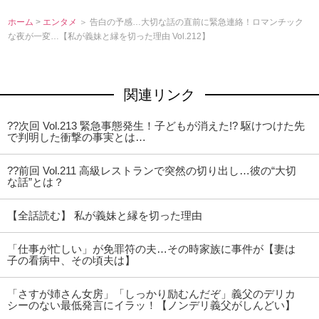
ホーム
>
エンタメ
＞ 告白の予感…大切な話の直前に緊急連絡！ロマンチック
な夜が一変…【私が義妹と縁を切った理由 Vol.212】
関連リンク
??次回 Vol.213 緊急事態発生！子どもが消えた!? 駆けつけた先
で判明した衝撃の事実とは…
??前回 Vol.211 高級レストランで突然の切り出し…彼の“大切
な話”とは？
【全話読む】 私が義妹と縁を切った理由
「仕事が忙しい」が免罪符の夫…その時家族に事件が【妻は
子の看病中、その頃夫は】
「さすが姉さん女房」「しっかり励むんだぞ」義父のデリカ
シーのない最低発言にイラッ！【ノンデリ義父がしんどい】