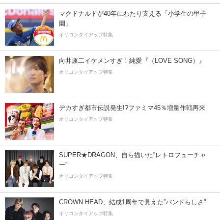
マクドナルドが40年にわたり支える「小学生の甲子
園」
オリコンタイアップ特集
向井康二イケメンすぎ！純愛『（LOVE SONG）』
オリコンタイアップ特集
デカすぎ都市伝説発生!?ファミマ45％増量作戦再来
オリコンタイアップ特集
SUPER★DRAGON、自ら描いた”レトロフューチャ
ー”
オリコンタイアップ特集
CROWN HEAD、結成1周年で見えた”バンドらしさ”
オリコンタイアップ特集