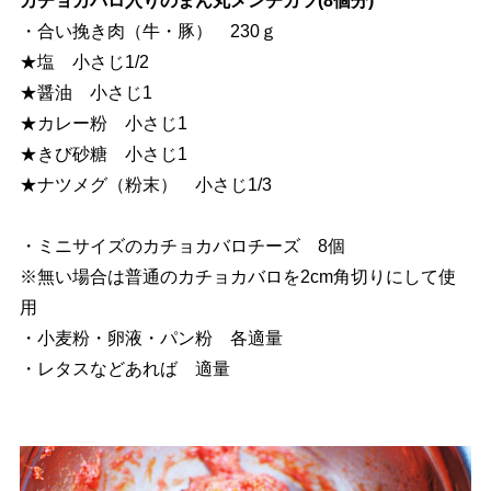
カチョカバロ入りのまん丸メンチカツ(8個分)
・合い挽き肉（牛・豚） 230ｇ
★塩 小さじ1/2
★醤油 小さじ1
★カレー粉 小さじ1
★きび砂糖 小さじ1
★ナツメグ（粉末） 小さじ1/3
・ミニサイズのカチョカバロチーズ 8個
※無い場合は普通のカチョカバロを2cm角切りにして使
用
・小麦粉・卵液・パン粉 各適量
・レタスなどあれば 適量