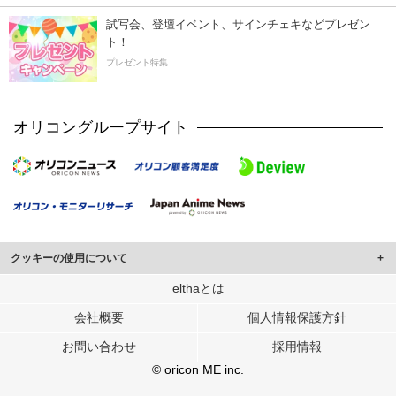
試写会、登壇イベント、サインチェキなどプレゼン
ト！
プレゼント特集
オリコングループサイト
クッキーの使用について
このサイトでは Cookie を使用して、ユーザーに合わせたコンテンツや広告の
elthaとは
表示、ソーシャル メディア機能の提供、広告の表示回数やクリック数の測定を
会社概要
個人情報保護方針
行っています。
また、ユーザーによるサイトの利用状況についても情報を収集し、ソーシャル
お問い合わせ
採用情報
メディアや広告配信、データ解析の各パートナーに提供しています。
各パートナーは、この情報とユーザーが各パートナーに提供した他の情報や、
© oricon ME inc.
ユーザーが各パートナーのサービスを使用したときに収集した他の情報を組み
合わせて使用することがあります。