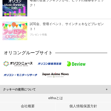
毎週の音楽ランキングから、ヒットの推移をチェッ
ク！
試写会、登壇イベント、サインチェキなどプレゼン
ト！
プレゼント特集
オリコングループサイト
クッキーの使用について
このサイトでは Cookie を使用して、ユーザーに合わせたコンテンツや広告の
elthaとは
表示、ソーシャル メディア機能の提供、広告の表示回数やクリック数の測定を
会社概要
個人情報保護方針
行っています。
また、ユーザーによるサイトの利用状況についても情報を収集し、ソーシャル