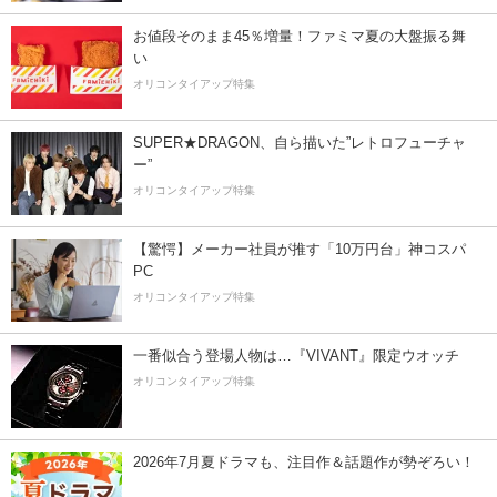
お値段そのまま45％増量！ファミマ夏の大盤振る舞
い
オリコンタイアップ特集
SUPER★DRAGON、自ら描いた”レトロフューチャ
ー”
オリコンタイアップ特集
【驚愕】メーカー社員が推す「10万円台」神コスパ
PC
オリコンタイアップ特集
一番似合う登場人物は…『VIVANT』限定ウオッチ
オリコンタイアップ特集
2026年7月夏ドラマも、注目作＆話題作が勢ぞろい！