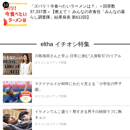
「ズバリ！今食べたいラーメンは？」＜回答数
37,337票＞【教えて！ みんなの衣食住「みんなの暮
らし調査隊」結果発表 第612回】
eltha イチオシ特集
川島海荷さんと学ぶ 日常に潜む“人身取引”のリアル
オリコンタイアップ特集
マクドナルドが40年にわたり支える「小学生の甲子
園」
オリコンタイアップ特集
イケメンてんこ盛り！尊すぎる男子の純情ラブに胸
キュン
オリコンタイアップ特集