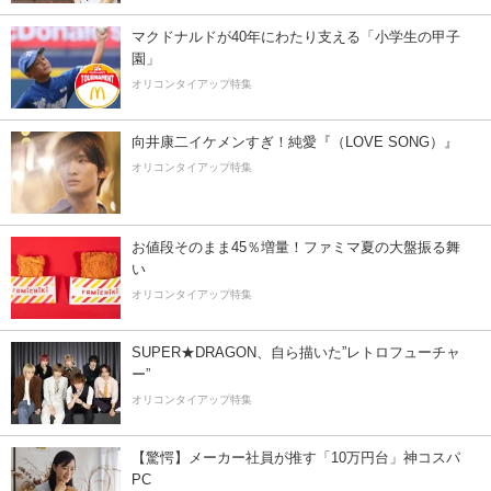
マクドナルドが40年にわたり支える「小学生の甲子
園」
オリコンタイアップ特集
向井康二イケメンすぎ！純愛『（LOVE SONG）』
オリコンタイアップ特集
お値段そのまま45％増量！ファミマ夏の大盤振る舞
い
オリコンタイアップ特集
SUPER★DRAGON、自ら描いた”レトロフューチャ
ー”
オリコンタイアップ特集
【驚愕】メーカー社員が推す「10万円台」神コスパ
PC