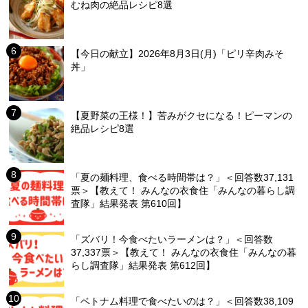
むね肉の絶品レシピ8選
【今日の献立】2026年8月3日(月)「ピリ辛肉みそ
丼」
【夏野菜の王様！】苦みがクセになる！ピーマンの
絶品レシピ8選
「夏の麺料理、食べる時間帯は？」＜回答数37,131
票＞【教えて！ みんなの衣食住「みんなの暮らし調
査隊」結果発表 第610回】
「ズバリ！今食べたいラーメンは？」＜回答数
37,337票＞【教えて！ みんなの衣食住「みんなの暮
らし調査隊」結果発表 第612回】
「ベトナム料理で食べたいのは？」＜回答数38,109