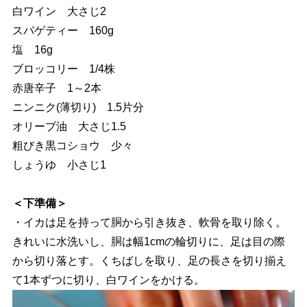
白ワイン 大さじ2
スパゲティー 160g
塩 16g
ブロッコリー 1/4株
赤唐辛子 1～2本
ニンニク(薄切り) 1.5片分
オリーブ油 大さじ1.5
粗びき黒コショウ 少々
しょうゆ 小さじ1
＜下準備＞
・イカは足を持って胴から引き抜き、軟骨を取り除く。
きれいに水洗いし、胴は幅1cmの輪切りに、足は目の際
から切り落とす。くちばしを取り、足の長さを切り揃え
て1本ずつに切り、白ワインをかける。