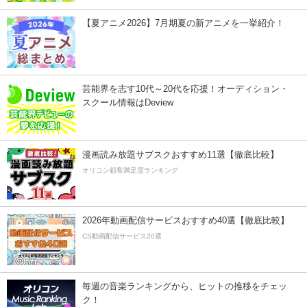
【夏アニメ2026】7月期夏の新アニメを一挙紹介！
芸能界を志す10代～20代を応援！オーディション・
スクール情報はDeview
漫画読み放題サブスクおすすめ11選【徹底比較】
オリコン顧客満足度ランキング
2026年動画配信サービスおすすめ40選【徹底比較】
CS動画配信サービス20選
毎週の音楽ランキングから、ヒットの推移をチェッ
ク！