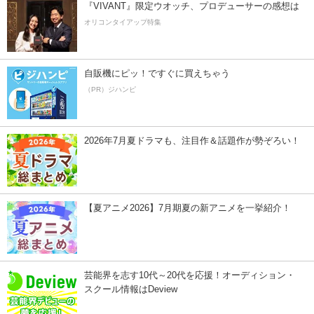
『VIVANT』限定ウオッチ、プロデューサーの感想は
オリコンタイアップ特集
自販機にピッ！ですぐに買えちゃう
（PR）ジハンピ
2026年7月夏ドラマも、注目作＆話題作が勢ぞろい！
【夏アニメ2026】7月期夏の新アニメを一挙紹介！
芸能界を志す10代～20代を応援！オーディション・
スクール情報はDeview