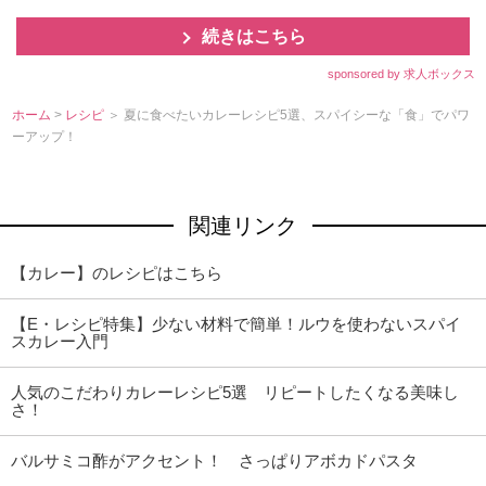
続きはこちら
sponsored by 求人ボックス
ホーム
>
レシピ
＞ 夏に食べたいカレーレシピ5選、スパイシーな「食」でパワ
ーアップ！
関連リンク
【カレー】のレシピはこちら
【E・レシピ特集】少ない材料で簡単！ルウを使わないスパイ
スカレー入門
人気のこだわりカレーレシピ5選 リピートしたくなる美味し
さ！
バルサミコ酢がアクセント！ さっぱりアボカドパスタ