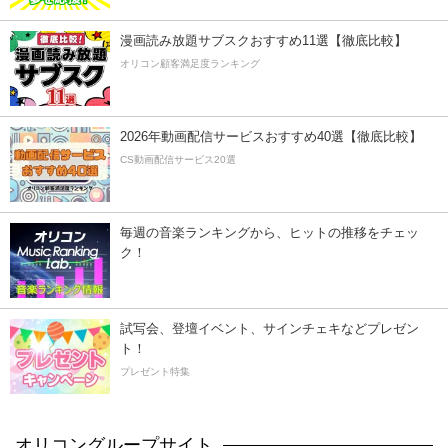
漫画読み放題サブスクおすすめ11選【徹底比較】
オリコン顧客満足度ランキング
2026年動画配信サービスおすすめ40選【徹底比較】
CS動画配信サービス20選
毎週の音楽ランキングから、ヒットの推移をチェッ
ク！
試写会、登壇イベント、サインチェキなどプレゼン
ト！
プレゼント特集
オリコングループサイト