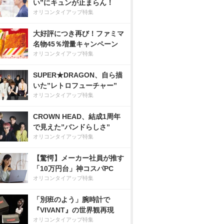
い”にキュンが止まらん！
オリコンタイアップ特集
大好評につき再び！ファミマ
名物45％増量キャンペーン
オリコンタイアップ特集
SUPER★DRAGON、自ら描
いた”レトロフューチャー”
オリコンタイアップ特集
CROWN HEAD、結成1周年
で見えた”バンドらしさ”
オリコンタイアップ特集
【驚愕】メーカー社員が推す
「10万円台」神コスパPC
オリコンタイアップ特集
「別班のよう」腕時計で
『VIVANT』の世界観再現
オリコンタイアップ特集