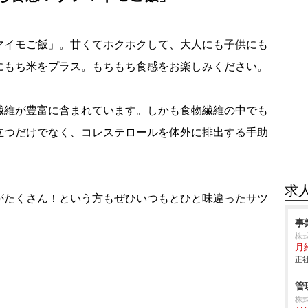
マイモご飯」。甘くてホクホクして、大人にも子供にも
にもち米をプラス。もちもち食感をお楽しみください。
繊維が豊富に含まれています。しかも食物繊維の中でも
立つだけでなく、コレステロールを体外に排出する手助
求
がたくさん！という方もぜひいつもとひと味違ったサツ
事
株式
月給
正社
管
株