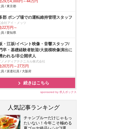
29万4,000円～44万円
員 / 東京都
多郡 ポンプ場での運転維持管理スタッフ
式会社アイ・メッツ
給22万円～
員 / 愛知県
阪・江坂/イベント映像・音響スタッフ/
門卒・基礎経験者歓迎/大規模映像演出に
携われる/非公開求人
ビノメディアテクニカル株式会社
給20万円～27万円
員 / 派遣社員 / 大阪府
続きはこちら
sponsored by 求人ボックス
人気記事ランキング
チャンプルーだけじゃもっ
たいない！今年こそ極める
夏ゴーヤ絶品レシピ3選