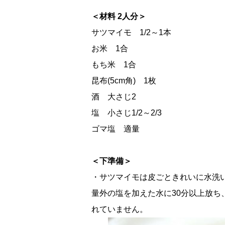
＜材料 2人分＞
サツマイモ 1/2～1本
お米 1合
もち米 1合
昆布(5cm角) 1枚
酒 大さじ2
塩 小さじ1/2～2/3
ゴマ塩 適量
＜下準備＞
・サツマイモは皮ごときれいに水洗い
量外の塩を加えた水に30分以上放ち
れていません。