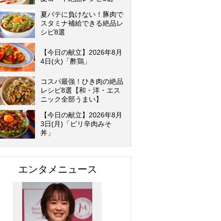
夏バテに負けない！豚肉で
スタミナ補給できる絶品レ
シピ8選
【今日の献立】2026年8月
4日(火)「酢鶏」
コスパ最強！ひき肉の絶品
レシピ8選【和・洋・エス
ニック全部うまい】
【今日の献立】2026年8月
3日(月)「ピリ辛肉みそ
丼」
エンタメニュース