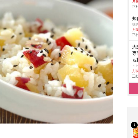
月給
正社
知
株
月
正社
大
専
も
ヒ
月
正社