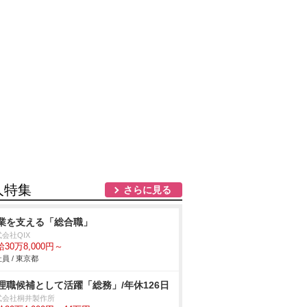
人特集
さらに見る
業を支える「総合職」
会社QIX
30万8,000円～
員 / 東京都
理職候補として活躍「総務」/年休126日
式会社桐井製作所