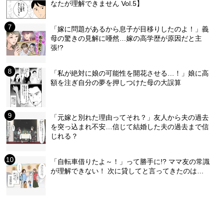
なたが理解できません Vol.5】
「嫁に問題があるから息子が目移りしたのよ！」義
母の驚きの見解に唖然…嫁の高学歴が原因だと主
張!?
「私が絶対に娘の可能性を開花させる…！」娘に高
額を注ぎ自分の夢を押しつけた母の大誤算
「元嫁と別れた理由ってそれ？」友人から夫の過去
を突っ込まれ不安…信じて結婚した夫の過去まで信
じれる？
「自転車借りたよ～！」って勝手に!? ママ友の常識
が理解できない！ 次に貸してと言ってきたのは…