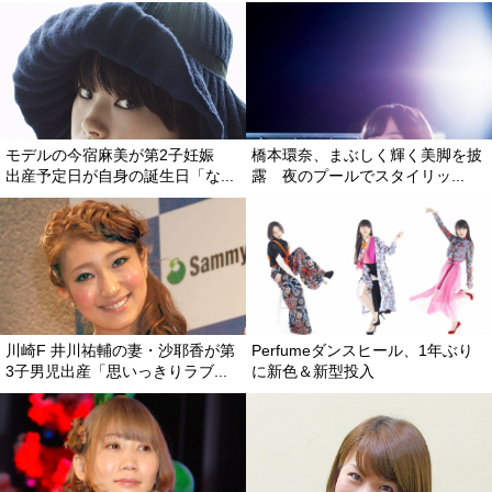
モデルの今宿麻美が第2子妊娠
橋本環奈、まぶしく輝く美脚を披
出産予定日が自身の誕生日「な...
露 夜のプールでスタイリッ...
川崎F 井川祐輔の妻・沙耶香が第
Perfumeダンスヒール、1年ぶり
3子男児出産「思いっきりラブ...
に新色＆新型投入