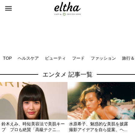
TOP
ヘルスケア
ビューティ
フード
ファッション
旅行＆
エンタメ 記事一覧
鈴木えみ、時短美容法で美肌キー
水原希子、魅惑的な美肌を披露
プ プロも絶賛「高級テクニ...
撮影アイデアを自ら提案、ヘ...