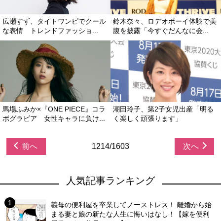
広瀬すず、タイトワンピでクール
鈴木奈々、ロデオボーイ体験で美
な表情 トレンドファッショ...
腹を披露「今すぐだんなに会...
馬場ふみか×『ONE PIECE』コラ
潮田玲子、第2子女児出産「明る
ボグラビア 女性キャラに負け...
く楽しく頑張ります」
前へ
1214/1603
次へ
人気記事ランキング
義母の便利屋を卒業してノーストレス！ 離婚から始
まる妻と娘の新たな人生に悔いはなし！【嫁を便利