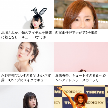
馬場ふみか、旬のアイテムを華麗
西尾由佳理アナが第2子出産
に着こなし キュートな“うさ...
永野芽郁“ズルすぎる”かわいさ披
堀未央奈、キュートすぎる食べ姿
露 3タイプのメイクでキュー...
＆ヘアアレンジ スカーフリ...