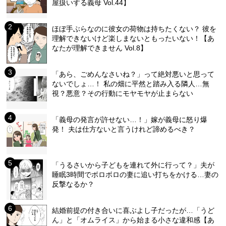
屋扱いする義母 Vol.44】
ほぼ手ぶらなのに彼女の荷物は持ちたくない？ 彼を
理解できないけど楽しまないともったいない！【あ
なたが理解できません Vol.8】
「あら、ごめんなさいね？」って絶対悪いと思って
ないでしょ…！ 私の畑に平然と踏み入る隣人…無
視？悪意？その行動にモヤモヤが止まらない
「義母の発言が許せない…！」嫁が義母に怒り爆
発！ 夫は仕方ないと言うけれど諦めるべき？
「うるさいから子どもを連れて外に行って？」夫が
睡眠3時間でボロボロの妻に追い打ちをかける…妻の
反撃なるか？
結婚前提の付き合いに喜ぶよし子だったが…「うど
ん」と「オムライス」から始まる小さな違和感【あ