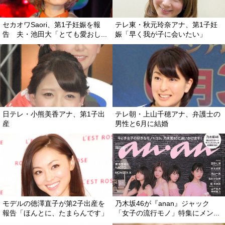
セカオワSaori、第1子妊娠を報
テレ東・秋元玲奈アナ、第1子妊
告 夫・池田大「とても愛おし...
娠「早く我が子に会いたい」
日テレ・小熊美香アナ、第1子出
テレ朝・上山千穂アナ、弁護士の
産
男性と6月に結婚
モデルの徳澤直子が第2子出産を
乃木坂46が『anan』ジャック
報告「ほんとに、たまらんです」
「女子の流行モノ」特集にメン...