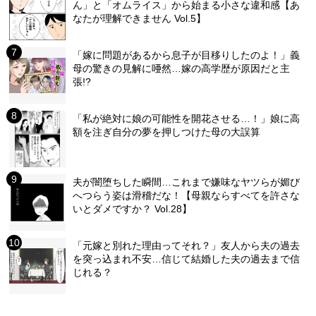
ん」と「オムライス」から始まる小さな違和感【あ
なたが理解できません Vol.5】
「嫁に問題があるから息子が目移りしたのよ！」義
母の驚きの見解に唖然…嫁の高学歴が原因だと主
張!?
「私が絶対に娘の可能性を開花させる…！」娘に高
額を注ぎ自分の夢を押しつけた母の大誤算
夫が闇堕ちした瞬間…これまで嫌味なヤツらが媚び
へつらう姿は滑稽だな！【母親ならすべてを許さな
いとダメですか？ Vol.28】
「元嫁と別れた理由ってそれ？」友人から夫の過去
を突っ込まれ不安…信じて結婚した夫の過去まで信
じれる？