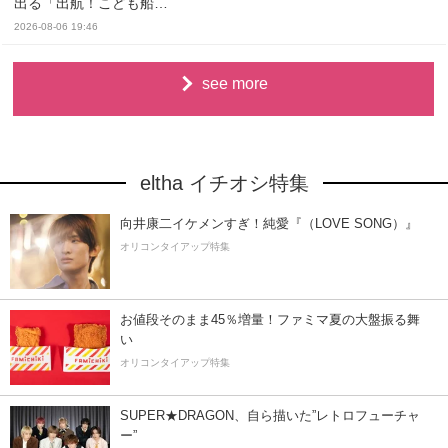
出る「出航！こども船…
2026-08-06 19:46
see more
eltha イチオシ特集
向井康二イケメンすぎ！純愛『（LOVE SONG）』
オリコンタイアップ特集
お値段そのまま45％増量！ファミマ夏の大盤振る舞
い
オリコンタイアップ特集
SUPER★DRAGON、自ら描いた”レトロフューチャ
ー”