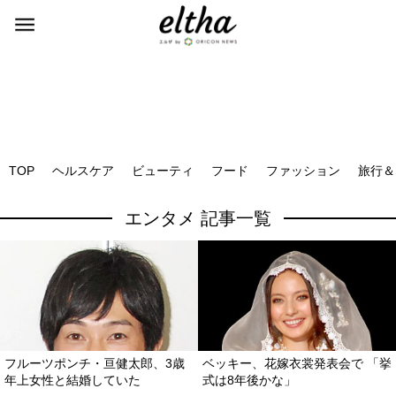
TOP
ヘルスケア
ビューティ
フード
ファッション
旅行＆
エンタメ 記事一覧
フルーツポンチ・亘健太郎、3歳
ベッキー、花嫁衣裳発表会で 「挙
年上女性と結婚していた
式は8年後かな」