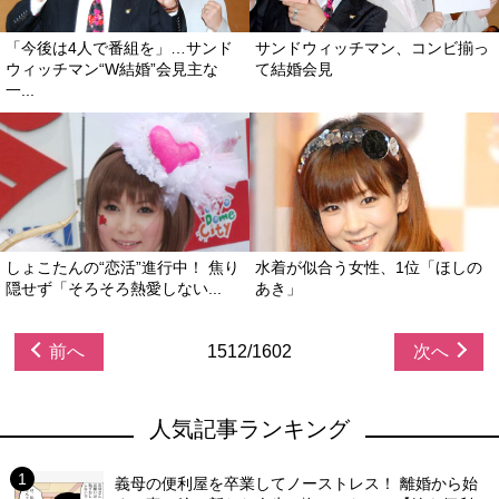
「今後は4人で番組を」…サンド
サンドウィッチマン、コンビ揃っ
ウィッチマン“W結婚”会見主な
て結婚会見
一...
しょこたんの“恋活”進行中！ 焦り
水着が似合う女性、1位「ほしの
隠せず「そろそろ熱愛しない...
あき」
前へ
1512/1602
次へ
人気記事ランキング
義母の便利屋を卒業してノーストレス！ 離婚から始