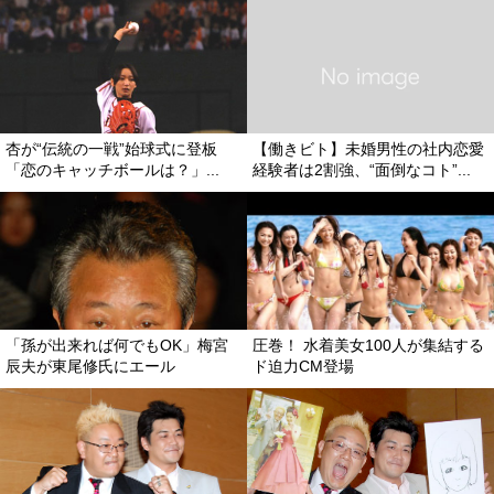
杏が“伝統の一戦”始球式に登板
【働きビト】未婚男性の社内恋愛
「恋のキャッチボールは？」...
経験者は2割強、“面倒なコト”...
「孫が出来れば何でもOK」梅宮
圧巻！ 水着美女100人が集結する
辰夫が東尾修氏にエール
ド迫力CM登場