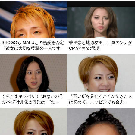
SHOGOもIMALUとの熱愛を否定
香里奈と蛯原友里、土屋アンナが
「彼女は大切な後輩の一人です」
CMで“美”の競演
くらたまキッパリ！ “おなかの子
「弱い所を見せることができた人
のパパ”叶井俊太郎氏は「“だ...
は初めて。スッピンでも会え...