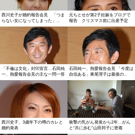
西川史子が婚約報告会見 「つま
元ちとせが第2子妊娠をブログで
らない女になってしまった」...
報告 クリスマス前に出産予定
「不倫は文化」封印宣言…石田純
石田純一、熱愛報告会見 「今度は
一、熱愛報告会見の主な一問一答
自信ある」東尾理子は最後の...
西川史子、3歳年下の噂のカレと
衝撃の乳がん発覚から2年…がん
婚約発表
と“共に歩む”山田邦子に密着