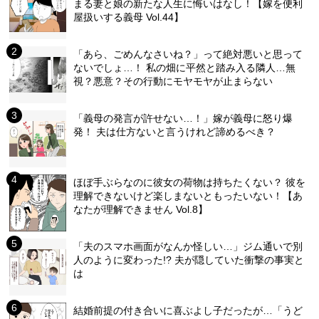
まる妻と娘の新たな人生に悔いはなし！【嫁を便利
屋扱いする義母 Vol.44】
「あら、ごめんなさいね？」って絶対悪いと思って
ないでしょ…！ 私の畑に平然と踏み入る隣人…無
視？悪意？その行動にモヤモヤが止まらない
「義母の発言が許せない…！」嫁が義母に怒り爆
発！ 夫は仕方ないと言うけれど諦めるべき？
ほぼ手ぶらなのに彼女の荷物は持ちたくない？ 彼を
理解できないけど楽しまないともったいない！【あ
なたが理解できません Vol.8】
「夫のスマホ画面がなんか怪しい…」ジム通いで別
人のように変わった!? 夫が隠していた衝撃の事実と
は
結婚前提の付き合いに喜ぶよし子だったが…「うど