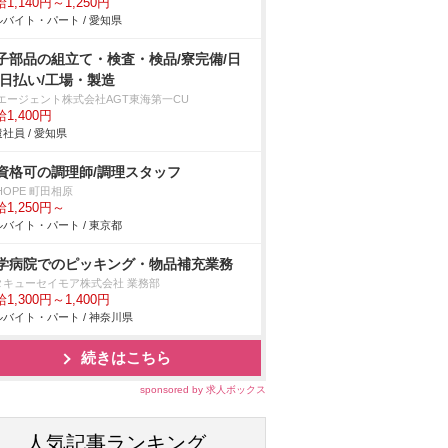
1,140円～1,250円
バイト・パート / 愛知県
子部品の組立て・検査・検品/寮完備/日
/日払い/工場・製造
Tエージェント株式会社AGT東海第一CU
1,400円
社員 / 愛知県
資格可の調理師/調理スタッフ
HOPE 町田相原
1,250円～
バイト・パート / 東京都
学病院でのピッキング・物品補充業務
タキューセイモア株式会社 業務部
1,300円～1,400円
バイト・パート / 神奈川県
続きはこちら
sponsored by 求人ボックス
人気記事ランキング