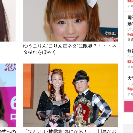
時給
アル
電
勤
U
時給
派遣
ゆうこりん“こりん星ネタ”に限界？・・・ネ
無
タ枯れをぼやく
Re
時給
アル
大
ワ
時給
アル
婚式への
「“おいしい披露宴”気になる！」 川島なお