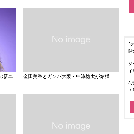
3
階
ジ
イ
りの新ユ
金田美香とガンバ大阪・中澤聡太が結婚
8
チ