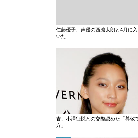
仁藤優子、声優の西凛太朗と4月に
いた
杏、小澤征悦との交際認めた「尊敬
方」