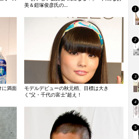
美＆鎧塚俊彦氏の...
けに満面
モデルデビューの秋元梢、目標は大き
く“父・千代の富士”超え！