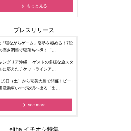
もっと見る
大「寝ながらゲーム」姿勢を極める！7段
の高さ調整で寝落ちへ導く「…
ャングリア沖縄 ゲストの多様な旅スタ
ルに応えたチケットラインア…
月15日（土）から奄美大島で開催！ビー
用電動車いすで砂浜へ出る「出…
see more