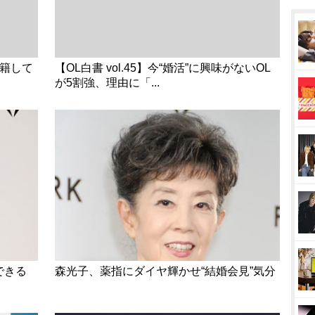
入籍して
【OL白書 vol.45】今“婚活”に興味がないOL
が5割強、理由に「...
できる
森光子、薬指にダイヤ輝かせ“結婚会見”気分