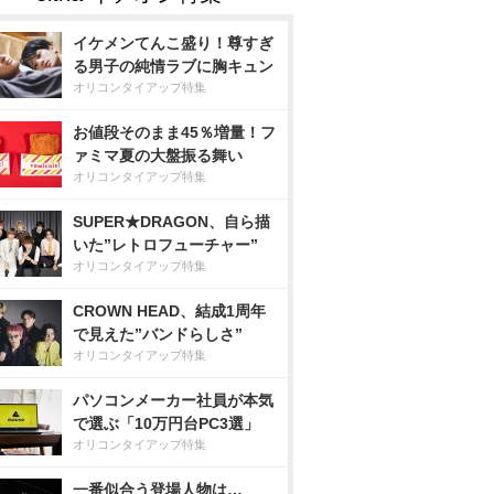
イケメンてんこ盛り！尊すぎ
る男子の純情ラブに胸キュン
オリコンタイアップ特集
お値段そのまま45％増量！フ
ァミマ夏の大盤振る舞い
オリコンタイアップ特集
SUPER★DRAGON、自ら描
いた”レトロフューチャー”
オリコンタイアップ特集
CROWN HEAD、結成1周年
で見えた”バンドらしさ”
オリコンタイアップ特集
パソコンメーカー社員が本気
で選ぶ「10万円台PC3選」
オリコンタイアップ特集
一番似合う登場人物は…