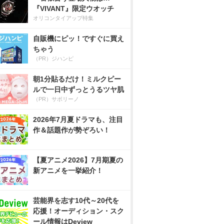
『VIVANT』限定ウオッチ
オリコンタイアップ特集
自販機にピッ！ですぐに買え
ちゃう
（PR）ジハンピ
朝1分貼るだけ！ミルクピー
ルで一日中ずっとうるツヤ肌
（PR）サボリーノ
2026年7月夏ドラマも、注目
作＆話題作が勢ぞろい！
【夏アニメ2026】7月期夏の
新アニメを一挙紹介！
芸能界を志す10代～20代を
応援！オーディション・スク
ール情報はDeview