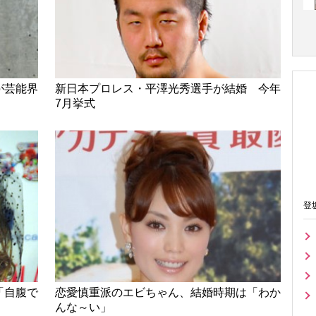
が芸能界
新日本プロレス・平澤光秀選手が結婚 今年
7月挙式
登
「自腹で
恋愛慎重派のエビちゃん、結婚時期は「わか
んな～い」