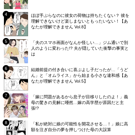
ほぼ手ぶらなのに彼女の荷物は持ちたくない？ 彼を
理解できないけど楽しまないともったいない！【あ
なたが理解できません Vol.8】
「夫のスマホ画面がなんか怪しい…」ジム通いで別
人のように変わった!? 夫が隠していた衝撃の事実と
は
結婚前提の付き合いに喜ぶよし子だったが…「うど
ん」と「オムライス」から始まる小さな違和感【あ
なたが理解できません Vol.5】
「嫁に問題があるから息子が目移りしたのよ！」義
母の驚きの見解に唖然…嫁の高学歴が原因だと主
張!?
「私が絶対に娘の可能性を開花させる…！」娘に高
額を注ぎ自分の夢を押しつけた母の大誤算