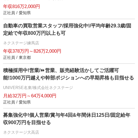
年収816万2,000円
正社員 / 愛知県
自動車の買取営業スタッフ/採用強化中!/平均年齢29.3歳/固
定給で年収800万円以上も可
ネクステージ練馬店
年収378万円～826万2,000円
正社員 / 東京都
積極採用中!営業/⏩️営業、販売経験活かしてご活躍可
能!1000万円越えや幹部ポジションへの早期昇格も目指せる
UNIVERSE名東/株式会社ネクステージ
月給32万円～64万4,000円
正社員 / 愛知県
募集強化中!個人営業/賞与年4回&年間休日125日/固定給年
収900万円を目指せる
ネクステージ大高店