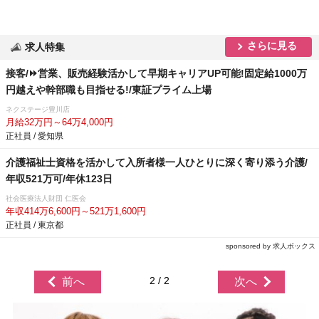
さらに見る
求人特集
接客/⏩️営業、販売経験活かして早期キャリアUP可能!固定給1000万
円越えや幹部職も目指せる!/東証プライム上場
ネクステージ豊川店
月給32万円～64万4,000円
正社員 / 愛知県
介護福祉士資格を活かして入所者様一人ひとりに深く寄り添う介護/
年収521万可/年休123日
社会医療法人財団 仁医会
年収414万6,600円～521万1,600円
正社員 / 東京都
sponsored by 求人ボックス
2 / 2
前へ
次へ