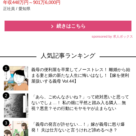
年収448万円～901万6,000円
正社員 / 愛知県
続きはこちら
sponsored by 求人ボックス
人気記事ランキング
義母の便利屋を卒業してノーストレス！ 離婚から始
まる妻と娘の新たな人生に悔いはなし！【嫁を便利
屋扱いする義母 Vol.44】
「あら、ごめんなさいね？」って絶対悪いと思って
ないでしょ…！ 私の畑に平然と踏み入る隣人…無
視？悪意？その行動にモヤモヤが止まらない
「義母の発言が許せない…！」嫁が義母に怒り爆
発！ 夫は仕方ないと言うけれど諦めるべき？