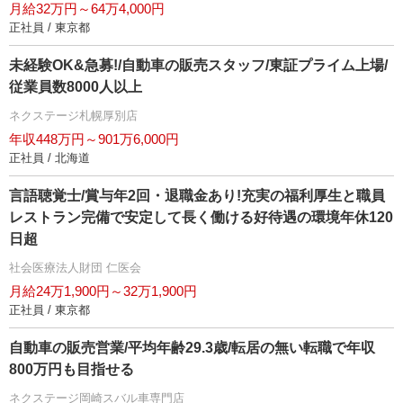
月給32万円～64万4,000円
正社員 / 東京都
未経験OK&急募!/自動車の販売スタッフ/東証プライム上場/
従業員数8000人以上
ネクステージ札幌厚別店
年収448万円～901万6,000円
正社員 / 北海道
言語聴覚士/賞与年2回・退職金あり!充実の福利厚生と職員
レストラン完備で安定して長く働ける好待遇の環境年休120
日超
社会医療法人財団 仁医会
月給24万1,900円～32万1,900円
正社員 / 東京都
自動車の販売営業/平均年齢29.3歳/転居の無い転職で年収
800万円も目指せる
ネクステージ岡崎スバル車専門店