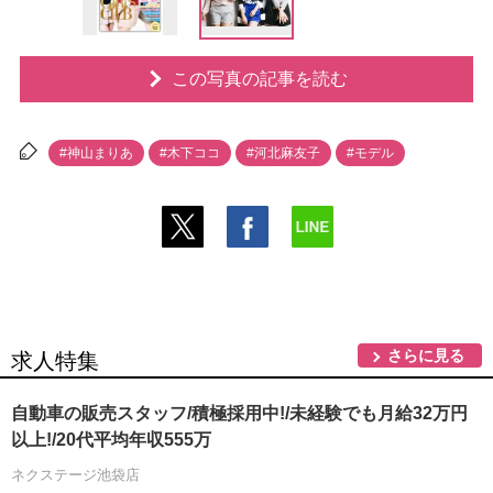
この写真の記事を読む
#神山まりあ
#木下ココ
#河北麻友子
#モデル
さらに見る
求人特集
自動車の販売スタッフ/積極採用中!/未経験でも月給32万円
以上!/20代平均年収555万
ネクステージ池袋店