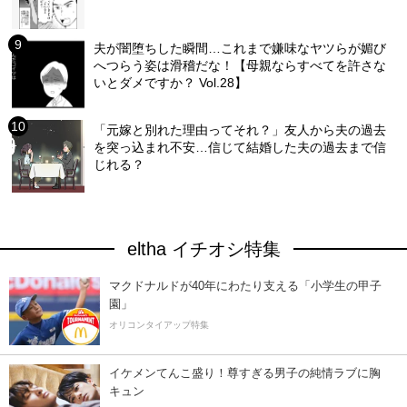
夫が闇堕ちした瞬間…これまで嫌味なヤツらが媚び
へつらう姿は滑稽だな！【母親ならすべてを許さな
いとダメですか？ Vol.28】
「元嫁と別れた理由ってそれ？」友人から夫の過去
を突っ込まれ不安…信じて結婚した夫の過去まで信
じれる？
eltha イチオシ特集
マクドナルドが40年にわたり支える「小学生の甲子
園」
オリコンタイアップ特集
イケメンてんこ盛り！尊すぎる男子の純情ラブに胸
キュン