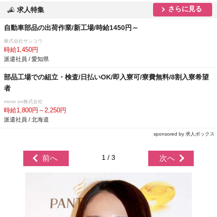
さらに見る
求人特集
自動車部品の出荷作業/新工場/時給1450円～
株式会社サンコウ
時給1,450円
派遣社員 / 愛知県
部品工場での組立・検査/日払いOK/即入寮可/寮費無料/8割入寮希望
者
move on株式会社
時給1,800円～2,250円
派遣社員 / 北海道
sponsored by 求人ボックス
1 / 3
前へ
次へ