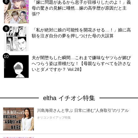
「嫁に問題があるから息子が目移りしたのよ！」義
母の驚きの見解に唖然…嫁の高学歴が原因だと主
張!?
「私が絶対に娘の可能性を開花させる…！」娘に高
額を注ぎ自分の夢を押しつけた母の大誤算
夫が闇堕ちした瞬間…これまで嫌味なヤツらが媚び
へつらう姿は滑稽だな！【母親ならすべてを許さな
いとダメですか？ Vol.28】
eltha イチオシ特集
川島海荷さんと学ぶ 日常に潜む“人身取引”のリアル
オリコンタイアップ特集