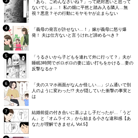
「あら、ごめんなさいね？」って絶対悪いと思って
ないでしょ…！ 私の畑に平然と踏み入る隣人…無
視？悪意？その行動にモヤモヤが止まらない
「義母の発言が許せない…！」嫁が義母に怒り爆
発！ 夫は仕方ないと言うけれど諦めるべき？
「うるさいから子どもを連れて外に行って？」夫が
睡眠3時間でボロボロの妻に追い打ちをかける…妻の
反撃なるか？
「夫のスマホ画面がなんか怪しい…」ジム通いで別
人のように変わった!? 夫が隠していた衝撃の事実と
は
結婚前提の付き合いに喜ぶよし子だったが…「うど
ん」と「オムライス」から始まる小さな違和感【あ
なたが理解できません Vol.5】