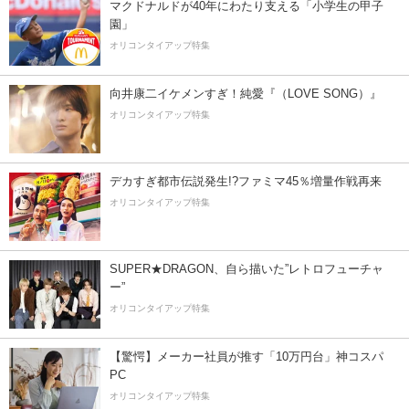
マクドナルドが40年にわたり支える「小学生の甲子
園」
オリコンタイアップ特集
向井康二イケメンすぎ！純愛『（LOVE SONG）』
オリコンタイアップ特集
デカすぎ都市伝説発生!?ファミマ45％増量作戦再来
オリコンタイアップ特集
SUPER★DRAGON、自ら描いた”レトロフューチャ
ー”
オリコンタイアップ特集
【驚愕】メーカー社員が推す「10万円台」神コスパ
PC
オリコンタイアップ特集