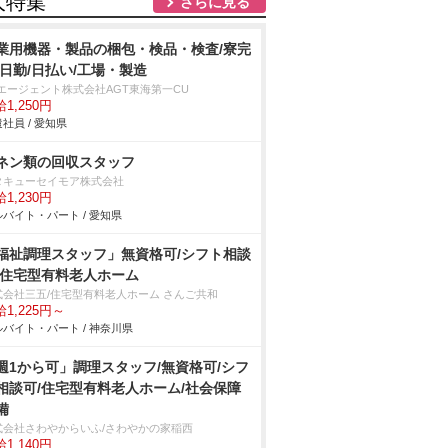
人特集
さらに見る
業用機器・製品の梱包・検品・検査/寮完
/日勤/日払い/工場・製造
Tエージェント株式会社AGT東海第一CU
1,250円
社員 / 愛知県
ネン類の回収スタッフ
タキューセイモア株式会社
1,230円
バイト・パート / 愛知県
福祉調理スタッフ」無資格可/シフト相談
/住宅型有料老人ホーム
式会社三五/住宅型有料老人ホーム さんご共和
1,225円～
バイト・パート / 神奈川県
週1から可」調理スタッフ/無資格可/シフ
相談可/住宅型有料老人ホーム/社会保障
備
式会社さわやからいふ/さわやかの家稲西
1,140円