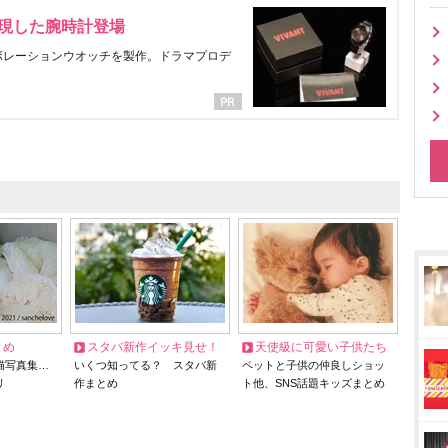
表現した腕時計登場
ラボレーションウオッチを製作。ドラマプロデ
とめ
スタバ新作イッキ見せ！
天使級に可愛い子供たち
猫写真集…
いくつ知ってる？ スタバ新
ペットと子供の仲良しショッ
リ
作まとめ
ト他、SNS話題キッズまとめ