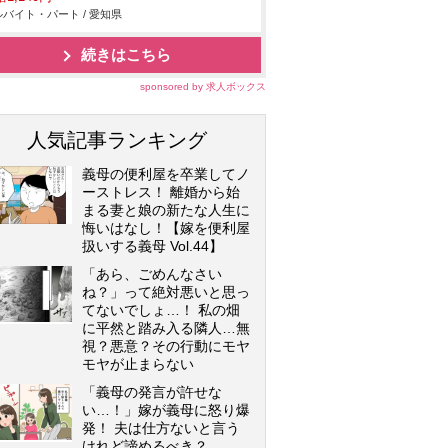
バイト・パート / 愛知県
続きはこちら
sponsored by 求人ボックス
人気記事ランキング
義母の便利屋を卒業してノ
ーストレス！ 離婚から始
まる妻と娘の新たな人生に
悔いはなし！【嫁を便利屋
扱いする義母 Vol.44】
「あら、ごめんなさい
ね？」って絶対悪いと思っ
てないでしょ…！ 私の畑
に平然と踏み入る隣人…無
視？悪意？その行動にモヤ
モヤが止まらない
「義母の発言が許せな
い…！」嫁が義母に怒り爆
発！ 夫は仕方ないと言う
けれど諦めるべき？