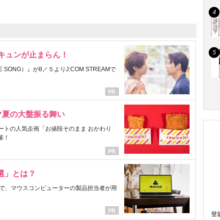
にキュンが止まらん！
ONG）』が8／５よりJ:COM STREAMで
マ夏の大盤振る舞い
ートの人気企画「お値段そのまま おかわり
催！
選」とは？
で、マウスコンピューターの製品担当者が用
登