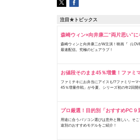
注目★トピックス
森崎ウィン×向井康二“両片思い”
森崎ウィンと向井康二がW主演！映画『（LOVE S
最速配信。究極のピュアラブ！
お値段そのまま45％増量！ファミ
ファミチキにお弁当にアイスも!?ファミリーマ
45％増量作戦」が今夏、シリーズ初の年2回開
プロ厳選！目的別「おすすめPC９
用途に合うパソコン選びは意外と難しい。そこ
途別のおすすめモデルをご紹介！