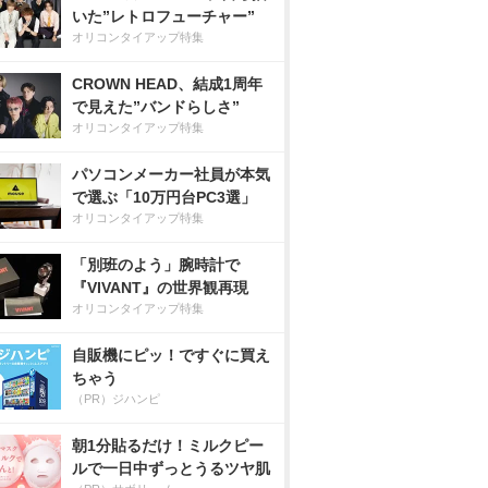
いた”レトロフューチャー”
オリコンタイアップ特集
CROWN HEAD、結成1周年
で見えた”バンドらしさ”
オリコンタイアップ特集
パソコンメーカー社員が本気
で選ぶ「10万円台PC3選」
オリコンタイアップ特集
「別班のよう」腕時計で
『VIVANT』の世界観再現
オリコンタイアップ特集
自販機にピッ！ですぐに買え
ちゃう
（PR）ジハンピ
朝1分貼るだけ！ミルクピー
ルで一日中ずっとうるツヤ肌