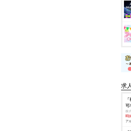
求
「
可
株
時給
アル