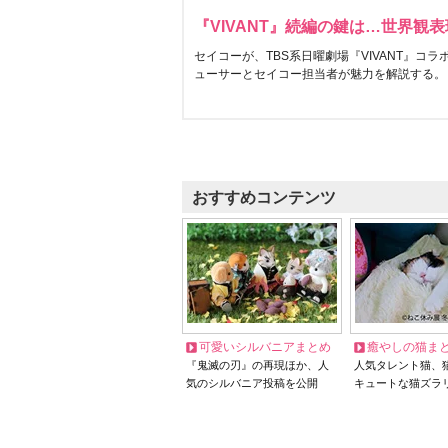
『VIVANT』続編の鍵は…世界観
セイコーが、TBS系日曜劇場『VIVANT』コ
ューサーとセイコー担当者が魅力を解説する。
おすすめコンテンツ
可愛いシルバニアまとめ
癒やしの猫ま
『鬼滅の刃』の再現ほか、人
人気タレント猫、
気のシルバニア投稿を公開
キュートな猫ズラ