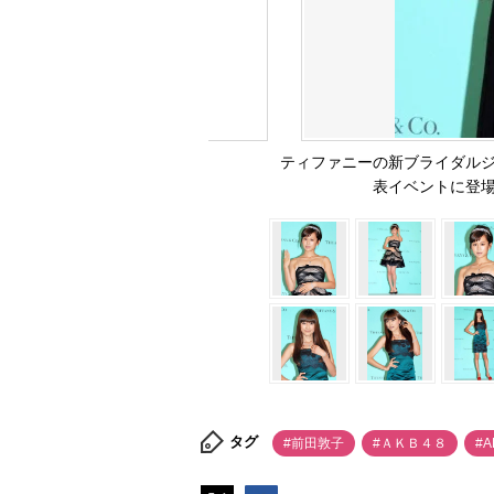
ティファニーの新ブライダルジ
表イベントに登場し
タグ
#前田敦子
#ＡＫＢ４８
#