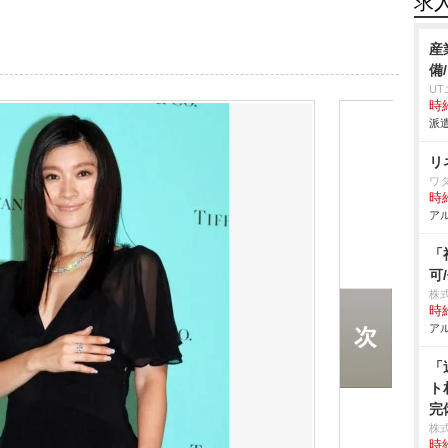
求
産
備
U
時給
派遣
リ
ワ
時給
アル
「
可
株
時給
アル
「
ト
完
株
時給