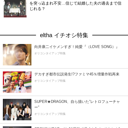
を突っ込まれ不安…信じて結婚した夫の過去まで信
じれる？
eltha イチオシ特集
向井康二イケメンすぎ！純愛『（LOVE SONG）』
オリコンタイアップ特集
デカすぎ都市伝説発生!?ファミマ45％増量作戦再来
オリコンタイアップ特集
SUPER★DRAGON、自ら描いた”レトロフューチャ
ー”
オリコンタイアップ特集