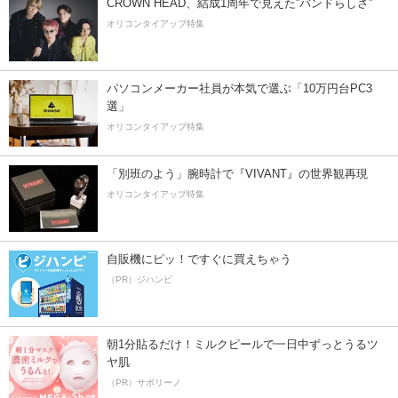
CROWN HEAD、結成1周年で見えた”バンドらしさ”
オリコンタイアップ特集
パソコンメーカー社員が本気で選ぶ「10万円台PC3
選」
オリコンタイアップ特集
「別班のよう」腕時計で『VIVANT』の世界観再現
オリコンタイアップ特集
自販機にピッ！ですぐに買えちゃう
（PR）ジハンピ
朝1分貼るだけ！ミルクピールで一日中ずっとうるツ
ヤ肌
（PR）サボリーノ