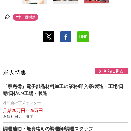
#木下優樹菜
さらに見る
求人特集
「寮完備」電子部品材料加工の業務/即入寮/製造・工場/日
勤/日払い/工場・製造
株式会社京栄センター
月給20万円～25万円
派遣社員 / 北海道
調理補助・無資格可の調理師/調理スタッフ