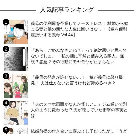
人気記事ランキング
義母の便利屋を卒業してノーストレス！ 離婚から始
まる妻と娘の新たな人生に悔いはなし！【嫁を便利
屋扱いする義母 Vol.44】
「あら、ごめんなさいね？」って絶対悪いと思って
ないでしょ…！ 私の畑に平然と踏み入る隣人…無
視？悪意？その行動にモヤモヤが止まらない
「義母の発言が許せない…！」嫁が義母に怒り爆
発！ 夫は仕方ないと言うけれど諦めるべき？
「夫のスマホ画面がなんか怪しい…」ジム通いで別
人のように変わった!? 夫が隠していた衝撃の事実と
は
結婚前提の付き合いに喜ぶよし子だったが…「うど