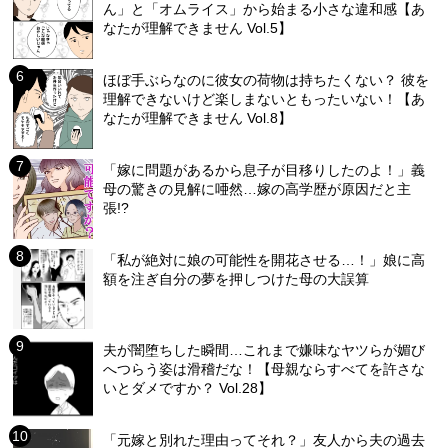
ん」と「オムライス」から始まる小さな違和感【あ
なたが理解できません Vol.5】
ほぼ手ぶらなのに彼女の荷物は持ちたくない？ 彼を
理解できないけど楽しまないともったいない！【あ
なたが理解できません Vol.8】
「嫁に問題があるから息子が目移りしたのよ！」義
母の驚きの見解に唖然…嫁の高学歴が原因だと主
張!?
「私が絶対に娘の可能性を開花させる…！」娘に高
額を注ぎ自分の夢を押しつけた母の大誤算
夫が闇堕ちした瞬間…これまで嫌味なヤツらが媚び
へつらう姿は滑稽だな！【母親ならすべてを許さな
いとダメですか？ Vol.28】
「元嫁と別れた理由ってそれ？」友人から夫の過去