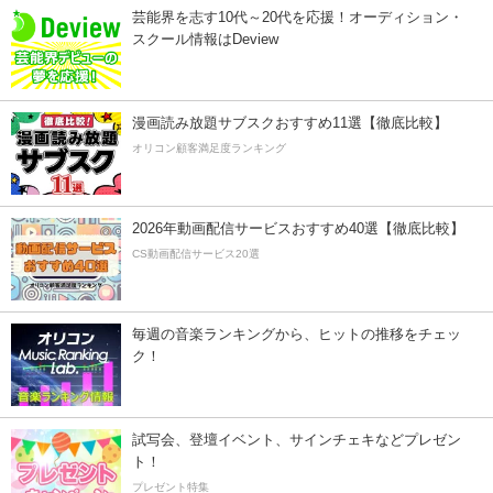
芸能界を志す10代～20代を応援！オーディション・
スクール情報はDeview
漫画読み放題サブスクおすすめ11選【徹底比較】
オリコン顧客満足度ランキング
2026年動画配信サービスおすすめ40選【徹底比較】
CS動画配信サービス20選
毎週の音楽ランキングから、ヒットの推移をチェッ
ク！
試写会、登壇イベント、サインチェキなどプレゼン
ト！
プレゼント特集