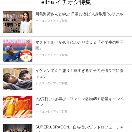
eltha イチオシ特集
川島海荷さんと学ぶ 日常に潜む“人身取引”のリアル
オリコンタイアップ特集
マクドナルドが40年にわたり支える「小学生の甲子
園」
オリコンタイアップ特集
イケメンてんこ盛り！尊すぎる男子の純情ラブに胸
キュン
オリコンタイアップ特集
大好評につき再び！ファミマ名物45％増量キャンペ
ーン
オリコンタイアップ特集
SUPER★DRAGON、自ら描いた”レトロフューチャ