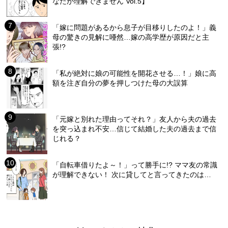
なたが理解できません Vol.5】
「嫁に問題があるから息子が目移りしたのよ！」義
母の驚きの見解に唖然…嫁の高学歴が原因だと主
張!?
「私が絶対に娘の可能性を開花させる…！」娘に高
額を注ぎ自分の夢を押しつけた母の大誤算
「元嫁と別れた理由ってそれ？」友人から夫の過去
を突っ込まれ不安…信じて結婚した夫の過去まで信
じれる？
「自転車借りたよ～！」って勝手に!? ママ友の常識
が理解できない！ 次に貸してと言ってきたのは…