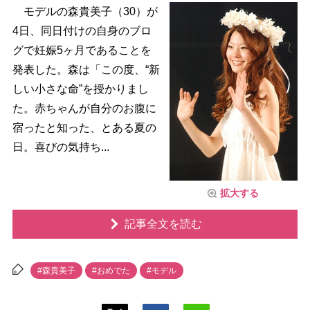
モデルの森貴美子（30）が
4日、同日付けの自身のブロ
グで妊娠5ヶ月であることを
発表した。森は「この度、“新
しい小さな命”を授かりまし
た。赤ちゃんが自分のお腹に
宿ったと知った、とある夏の
日。喜びの気持ち...
拡大する
記事全文を読む
#森貴美子
#おめでた
#モデル