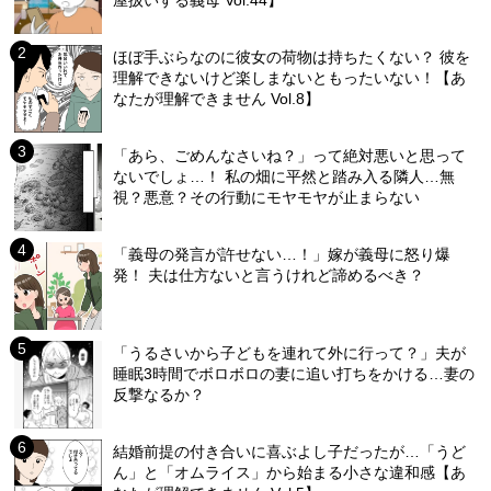
屋扱いする義母 Vol.44】
ほぼ手ぶらなのに彼女の荷物は持ちたくない？ 彼を
理解できないけど楽しまないともったいない！【あ
なたが理解できません Vol.8】
「あら、ごめんなさいね？」って絶対悪いと思って
ないでしょ…！ 私の畑に平然と踏み入る隣人…無
視？悪意？その行動にモヤモヤが止まらない
「義母の発言が許せない…！」嫁が義母に怒り爆
発！ 夫は仕方ないと言うけれど諦めるべき？
「うるさいから子どもを連れて外に行って？」夫が
睡眠3時間でボロボロの妻に追い打ちをかける…妻の
反撃なるか？
結婚前提の付き合いに喜ぶよし子だったが…「うど
ん」と「オムライス」から始まる小さな違和感【あ