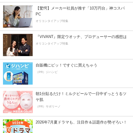
【驚愕】メーカー社員が推す「10万円台」神コスパ
PC
オリコンタイアップ特集
『VIVANT』限定ウオッチ、プロデューサーの感想は
オリコンタイアップ特集
自販機にピッ！ですぐに買えちゃう
（PR）ジハンピ
朝1分貼るだけ！ミルクピールで一日中ずっとうるツ
ヤ肌
（PR）サボリーノ
2026年7月夏ドラマも、注目作＆話題作が勢ぞろい！