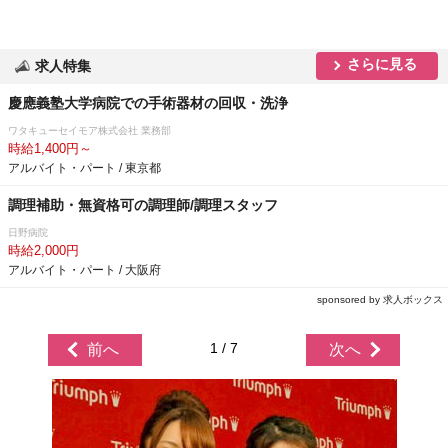
さらに見る
求人特集
慶應義塾大学病院での手術器材の回収・洗浄
ワタキューセイモア株式会社 業務部
時給1,400円～
アルバイト・パート / 東京都
調理補助・無資格可の調理師/調理スタッフ
日野病院
時給2,000円
アルバイト・パート / 大阪府
sponsored by 求人ボックス
1 / 7
前へ
次へ