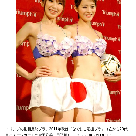
トリンプの世相反映ブラ、2011年秋は『なでしこ応援ブラ』（左から20代
目イメージガールの金田彩菜、田辺岬） （C）ORICON DD inc.