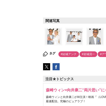
関連写真
タグ
#結城アンナ
#岩城滉一
#ア
注目★トピックス
森崎ウィン×向井康二“両片思い”
森崎ウィンと向井康二がW主演！映画『（LOVE S
最速配信。究極のピュアラブ！