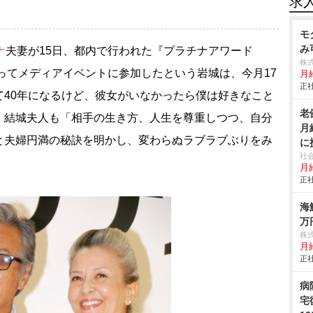
求
モ
み
ナ
夫妻が15日、都内で行われた『プラチナアワード
株式
揃ってメディアイベントに参加したという岩城は、今月17
月
正社
て40年になるけど、彼女がいなかったら僕は好きなこと
老
。結城夫人も「相手の生き方、人生を尊重しつつ、自分
月
と夫婦円満の秘訣を明かし、変わらぬラブラブぶりをみ
に
社
月給
正社
海
万
株式
月
正社
病
宅