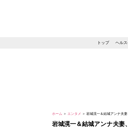
トップ
ヘルス
メイク・コスメ・スキ
ホーム
＞
エンタメ
＞ 岩城滉一＆結城アンナ夫妻
城滉一＆結城アンナ夫妻、