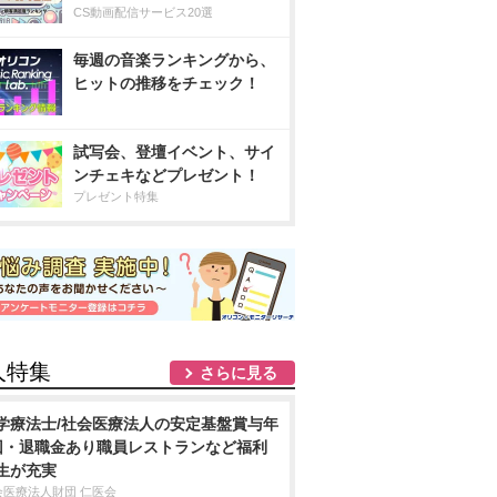
CS動画配信サービス20選
毎週の音楽ランキングから、
ヒットの推移をチェック！
試写会、登壇イベント、サイ
ンチェキなどプレゼント！
プレゼント特集
人特集
さらに見る
学療法士/社会医療法人の安定基盤賞与年
回・退職金あり職員レストランなど福利
生が充実
会医療法人財団 仁医会