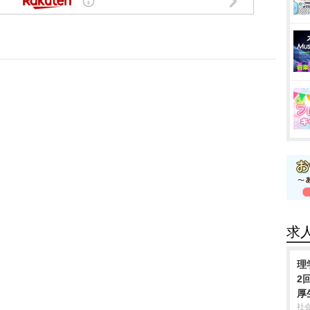
求
理
2
厚
社