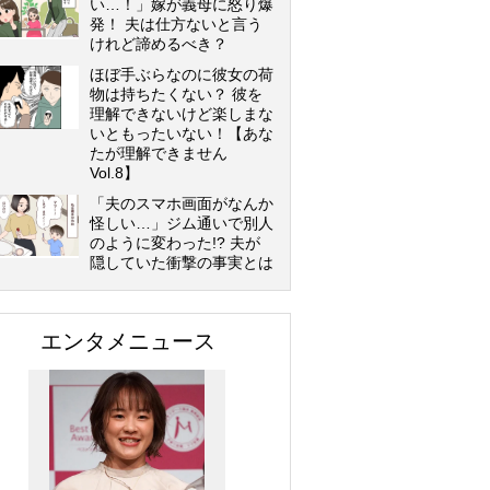
い…！」嫁が義母に怒り爆
発！ 夫は仕方ないと言う
けれど諦めるべき？
ほぼ手ぶらなのに彼女の荷
物は持ちたくない？ 彼を
理解できないけど楽しまな
いともったいない！【あな
たが理解できません
Vol.8】
「夫のスマホ画面がなんか
怪しい…」ジム通いで別人
のように変わった!? 夫が
隠していた衝撃の事実とは
エンタメニュース