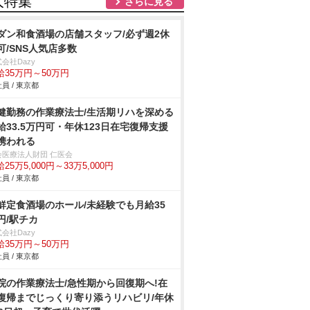
人特集
さらに見る
ダン和食酒場の店舗スタッフ/必ず週2休
可/SNS人気店多数
会社Dazy
給35万円～50万円
員 / 東京都
健勤務の作業療法士/生活期リハを深める
給33.5万円可・年休123日在宅復帰支援
携われる
会医療法人財団 仁医会
25万5,000円～33万5,000円
員 / 東京都
鮮定食酒場のホール/未経験でも月給35
円/駅チカ
会社Dazy
給35万円～50万円
員 / 東京都
院の作業療法士/急性期から回復期へ!在
復帰までじっくり寄り添うリハビリ/年休