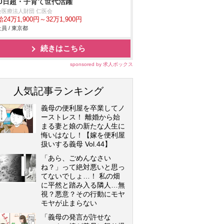
20日超・子育て世代活躍
会医療法人財団 仁医会
24万1,900円～32万1,900円
員 / 東京都
続きはこちら
sponsored by 求人ボックス
人気記事ランキング
義母の便利屋を卒業してノ
ーストレス！ 離婚から始
まる妻と娘の新たな人生に
悔いはなし！【嫁を便利屋
扱いする義母 Vol.44】
「あら、ごめんなさい
ね？」って絶対悪いと思っ
てないでしょ…！ 私の畑
に平然と踏み入る隣人…無
視？悪意？その行動にモヤ
モヤが止まらない
「義母の発言が許せな