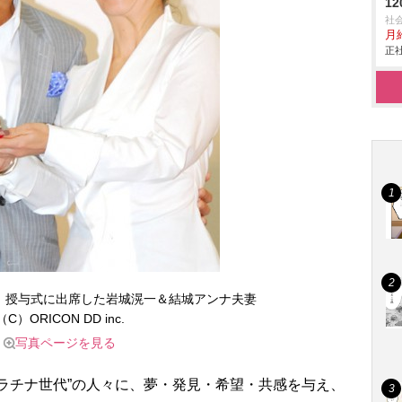
1
社
月給
正社
1』授与式に出席した岩城滉一＆結城アンナ夫妻
（C）ORICON DD inc.
写真ページを見る
ラチナ世代”の人々に、夢・発見・希望・共感を与え、