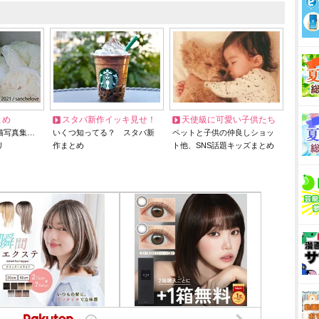
とめ
スタバ新作イッキ見せ！
天使級に可愛い子供たち
猫写真集…
いくつ知ってる？ スタバ新
ペットと子供の仲良しショッ
リ
作まとめ
ト他、SNS話題キッズまとめ