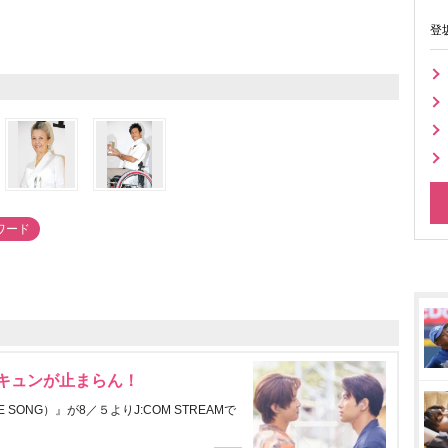
登
ワード
にキュンが止まらん！
ONG）』が8／５よりJ:COM STREAMで