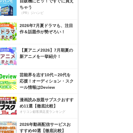
自販機にピッ！ですぐに買え
ちゃう
（PR）ジハンピ
2026年7月夏ドラマも、注目
作＆話題作が勢ぞろい！
【夏アニメ2026】7月期夏の
新アニメを一挙紹介！
芸能界を志す10代～20代を
応援！オーディション・スク
ール情報はDeview
漫画読み放題サブスクおすす
め11選【徹底比較】
オリコン顧客満足度ランキング
2026年動画配信サービスお
すすめ40選【徹底比較】