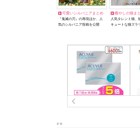
可愛いシルバニアまとめ
癒やしの猫ま
『鬼滅の刃』の再現ほか、人
人気タレント猫、
気のシルバニア投稿を公開
キュートな猫ズラ
P R