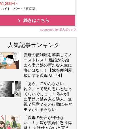
1,300円～
バイト・パート / 東京都
続きはこちら
sponsored by 求人ボックス
人気記事ランキング
義母の便利屋を卒業してノ
ーストレス！ 離婚から始
まる妻と娘の新たな人生に
悔いはなし！【嫁を便利屋
扱いする義母 Vol.44】
「あら、ごめんなさい
ね？」って絶対悪いと思っ
てないでしょ…！ 私の畑
に平然と踏み入る隣人…無
視？悪意？その行動にモヤ
モヤが止まらない
「義母の発言が許せな
い…！」嫁が義母に怒り爆
発！ 夫は仕方ないと言う