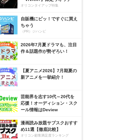
オリコンタイアップ特集
自販機にピッ！ですぐに買え
ちゃう
（PR）ジハンピ
2026年7月夏ドラマも、注目
作＆話題作が勢ぞろい！
【夏アニメ2026】7月期夏の
新アニメを一挙紹介！
芸能界を志す10代～20代を
応援！オーディション・スク
ール情報はDeview
漫画読み放題サブスクおすす
め11選【徹底比較】
オリコン顧客満足度ランキング