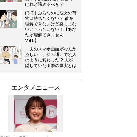
けれど諦めるべき？
ほぼ手ぶらなのに彼女の荷
物は持ちたくない？ 彼を
理解できないけど楽しまな
いともったいない！【あな
たが理解できません
Vol.8】
「夫のスマホ画面がなんか
怪しい…」ジム通いで別人
のように変わった!? 夫が
隠していた衝撃の事実とは
エンタメニュース