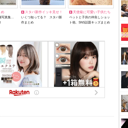
とめ
スタバ新作イッキ見せ！
天使級に可愛い子供たち
猫写真集…
いくつ知ってる？ スタバ新
ペットと子供の仲良しショッ
リ
作まとめ
ト他、SNS話題キッズまとめ