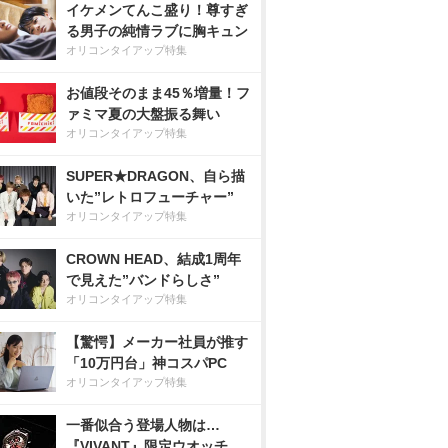
イケメンてんこ盛り！尊すぎ
る男子の純情ラブに胸キュン
オリコンタイアップ特集
お値段そのまま45％増量！フ
ァミマ夏の大盤振る舞い
オリコンタイアップ特集
SUPER★DRAGON、自ら描
いた”レトロフューチャー”
オリコンタイアップ特集
CROWN HEAD、結成1周年
で見えた”バンドらしさ”
オリコンタイアップ特集
【驚愕】メーカー社員が推す
「10万円台」神コスパPC
オリコンタイアップ特集
一番似合う登場人物は…
『VIVANT』限定ウオッチ