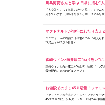
川島海荷さんと学ぶ 日常に潜む“人
「人身取引」って海外の話だと思ってませんか
起きています。川島海荷さんと学ぶリアルな実
マクドナルドが40年にわたり支え
ユニフォームの右袖には出場者のみに与えられ
球児たちが頂点を目指す
森崎ウィン×向井康二“両片思い”
森崎ウィンと向井康二がW主演！映画『（LOVE S
最速配信。究極のピュアラブ！
お値段そのまま45％増量！ファミ
ファミチキにお弁当にアイスも!?ファミリーマ
45％増量作戦」が今夏、シリーズ初の年2回開