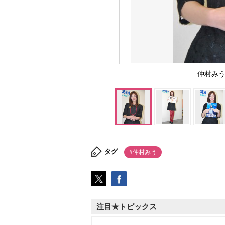
仲村みう 
タグ
#仲村みう
注目★トピックス