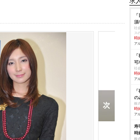
求
「
須
社
ス
時給
アル
「
可
社
時給
アル
「
の
株
時給
アル
寿
時
株