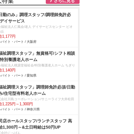
人特集
さらに見る
日勤のみ」調理スタッフ/調理師免許必
/デイサービス
会福祉法人仁風会/老人 デイサービスセンター ビオ
の丘
1,177円
バイト・パート / 大阪府
福祉調理スタッフ」無資格可/シフト相談
/特別養護老人ホーム
会福祉法人桃源堂福祉会/特別養護老人ホーム ちぎり
1,140円
バイト・パート / 愛知県
福祉調理スタッフ」調理師免許必須/日勤
み/住宅型有料老人ホーム
式会社川島コーポレーション/サニーライフ大井松田
1,225円～1,300円
バイト・パート / 神奈川県
司店ホールスタッフ/ランチスタッフ 高
給1,300円～&土日時給は50円UP
式会社にっぱん