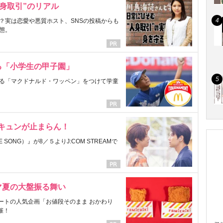
身取引”のリアル
？実は恋愛や悪質ホスト、SNSの投稿からも
態。
る「小学生の甲子園」
る「マクドナルド・ワッペン」をつけて学童
にキュンが止まらん！
ONG）』が8／５よりJ:COM STREAMで
マ夏の大盤振る舞い
ートの人気企画「お値段そのまま おかわり
催！