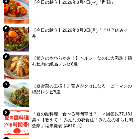
【今日の献立】2026年8月4日(火)「酢鶏」
【今日の献立】2026年8月3日(月)「ピリ辛肉みそ
丼」
【驚きのやわらかさ！】ヘルシーなのに大満足！鶏
むね肉の絶品レシピ8選
【夏野菜の王様！】苦みがクセになる！ピーマンの
絶品レシピ8選
「夏の麺料理、食べる時間帯は？」＜回答数37,131
票＞【教えて！ みんなの衣食住「みんなの暮らし調
査隊」結果発表 第610回】