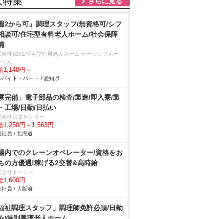
人特集
さらに見る
週2から可」調理スタッフ/無資格可/シフ
相談可/住宅型有料老人ホーム/社会保障
備
式会社S301/住宅型有料老人ホーム ナーシングホー
かりん
1,140円～
バイト・パート / 愛知県
寮完備」電子部品の検査/製造/即入寮/製
・工場/日勤/日払い
式会社京栄センター
1,250円～1,563円
社員 / 北海道
場内でのクレーンオペレーター/資格をお
ちの方優遇!稼げる2交替&高時給
式会社トーコー
1,600円
社員 / 大阪府
福祉調理スタッフ」調理師免許必須/日勤
み/特別養護老人ホーム