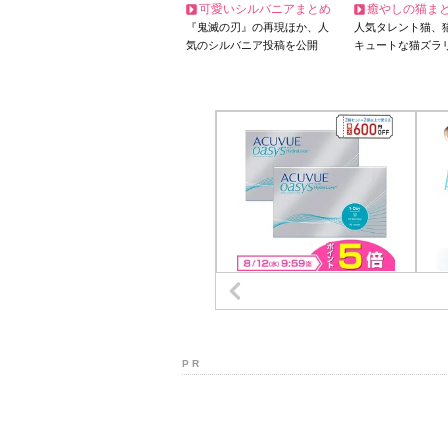
可愛いシルバニアまとめ
癒やしの猫ま
『鬼滅の刃』の再現ほか、人
人気タレント猫、
気のシルバニア投稿を公開
キュートな猫ズラ
P R