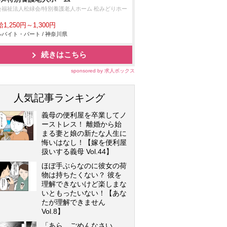
会福祉法人松緑会/特別養護老人ホーム 松みどりホー
1,250円～1,300円
バイト・パート / 神奈川県
続きはこちら
sponsored by 求人ボックス
人気記事ランキング
義母の便利屋を卒業してノ
ーストレス！ 離婚から始
まる妻と娘の新たな人生に
悔いはなし！【嫁を便利屋
扱いする義母 Vol.44】
ほぼ手ぶらなのに彼女の荷
物は持ちたくない？ 彼を
理解できないけど楽しまな
いともったいない！【あな
たが理解できません
Vol.8】
「あら、ごめんなさい