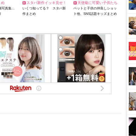
とめ
スタバ新作イッキ見せ！
天使級に可愛い子供たち
猫写真集…
いくつ知ってる？ スタバ新
ペットと子供の仲良しショッ
リ
作まとめ
ト他、SNS話題キッズまとめ