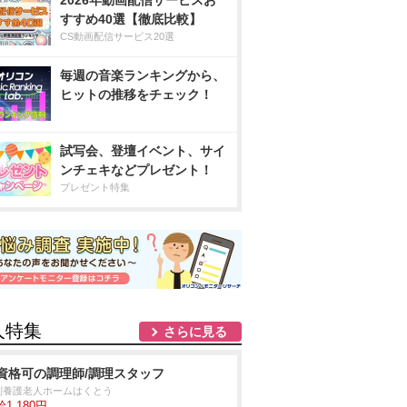
2026年動画配信サービスお
すすめ40選【徹底比較】
CS動画配信サービス20選
毎週の音楽ランキングから、
ヒットの推移をチェック！
試写会、登壇イベント、サイ
ンチェキなどプレゼント！
プレゼント特集
人特集
さらに見る
資格可の調理師/調理スタッフ
別養護老人ホームはくとう
1,180円