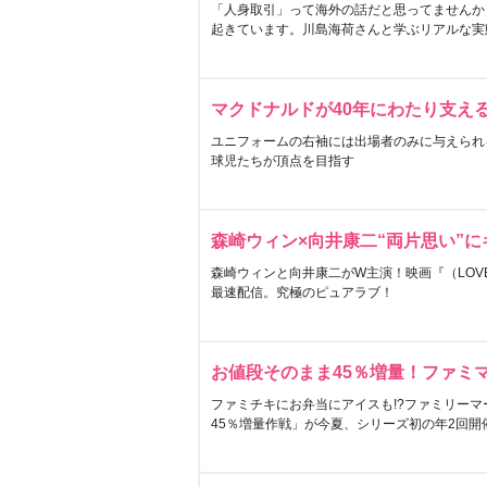
「人身取引」って海外の話だと思ってませんか
起きています。川島海荷さんと学ぶリアルな実
マクドナルドが40年にわたり支え
ユニフォームの右袖には出場者のみに与えられ
球児たちが頂点を目指す
森崎ウィン×向井康二“両片思い”
森崎ウィンと向井康二がW主演！映画『（LOVE S
最速配信。究極のピュアラブ！
お値段そのまま45％増量！ファミ
ファミチキにお弁当にアイスも!?ファミリーマ
45％増量作戦」が今夏、シリーズ初の年2回開