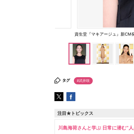
資生堂『マキアージュ』新CM発表会
タグ
#武井咲
注目★トピックス
川島海荷さんと学ぶ 日常に潜む“人