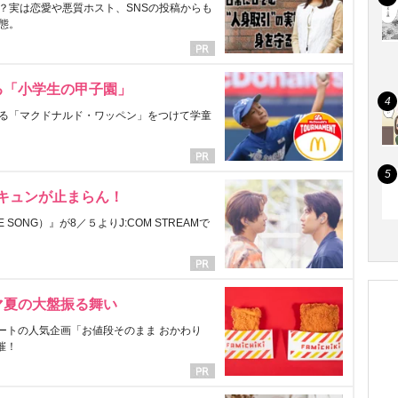
？実は恋愛や悪質ホスト、SNSの投稿からも
態。
る「小学生の甲子園」
る「マクドナルド・ワッペン」をつけて学童
にキュンが止まらん！
ONG）』が8／５よりJ:COM STREAMで
マ夏の大盤振る舞い
ートの人気企画「お値段そのまま おかわり
催！