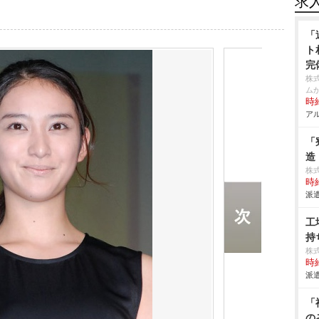
求
「
ト
完
株
ム
時給
アル
「
造
株
時給
派遣
工
持
株
時給
派遣
「
の