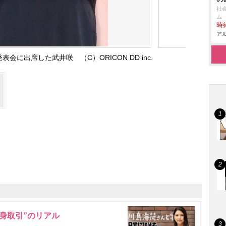
社
ム
時給
アル
に出席した武井咲 （C）ORICON DD inc.
身取引”のリアル