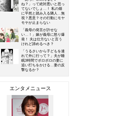
ね？」って絶対悪いと思っ
てないでしょ…！ 私の畑
に平然と踏み入る隣人…無
視？悪意？その行動にモヤ
モヤが止まらない
「義母の発言が許せな
い…！」嫁が義母に怒り爆
発！ 夫は仕方ないと言う
けれど諦めるべき？
「うるさいから子どもを連
れて外に行って？」夫が睡
眠3時間でボロボロの妻に
追い打ちをかける…妻の反
撃なるか？
エンタメニュース