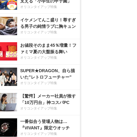
支える「小学生の甲子園」
オリコンタイアップ特集
イケメンてんこ盛り！尊すぎ
る男子の純情ラブに胸キュン
オリコンタイアップ特集
お値段そのまま45％増量！フ
ァミマ夏の大盤振る舞い
オリコンタイアップ特集
SUPER★DRAGON、自ら描
いた”レトロフューチャー”
オリコンタイアップ特集
【驚愕】メーカー社員が推す
「10万円台」神コスパPC
オリコンタイアップ特集
一番似合う登場人物は…
『VIVANT』限定ウオッチ
オリコンタイアップ特集