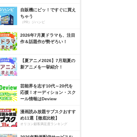
自販機にピッ！ですぐに買え
ちゃう
（PR）ジハンピ
2026年7月夏ドラマも、注目
作＆話題作が勢ぞろい！
【夏アニメ2026】7月期夏の
新アニメを一挙紹介！
芸能界を志す10代～20代を
応援！オーディション・スク
ール情報はDeview
漫画読み放題サブスクおすす
め11選【徹底比較】
オリコン顧客満足度ランキング