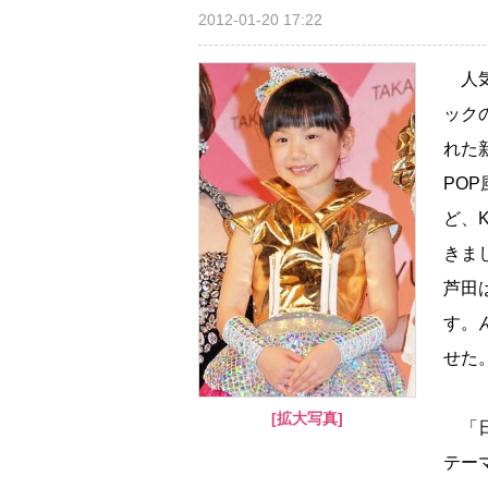
2012-01-20 17:22
人気
ック
れた
PO
ど、
きま
芦田
す。
せた
[拡大写真]
「日
テーマ