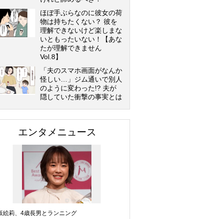
ほぼ手ぶらなのに彼女の荷
物は持ちたくない？ 彼を
理解できないけど楽しまな
いともったいない！【あな
たが理解できません
Vol.8】
「夫のスマホ画面がなんか
怪しい…」ジム通いで別人
のように変わった!? 夫が
隠していた衝撃の事実とは
エンタメニュース
坂絵莉、4歳長男とランニング