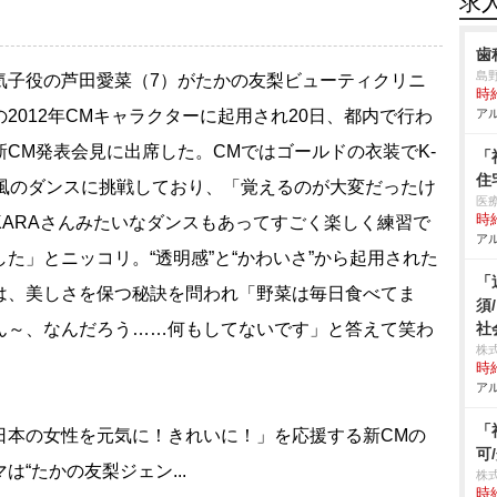
求
歯
島
子役の芦田愛菜（7）がたかの友梨ビューティクリニ
時給
の2012年CMキャラクターに起用され20日、都内で行わ
アル
新CM発表会見に出席した。CMではゴールドの衣装でK-
「
住
P風のダンスに挑戦しており、「覚えるのが大変だったけ
医
時給
KARAさんみたいなダンスもあってすごく楽しく練習で
アル
した」とニッコリ。“透明感”と“かわいさ”から起用された
「
は、美しさを保つ秘訣を問われ「野菜は毎日食べてま
須
ん～、なんだろう……何もしてないです」と答えて笑わ
社
株
。
時給
アル
「
本の女性を元気に！きれいに！」を応援する新CMの
可
は“たかの友梨ジェン...
株
時給