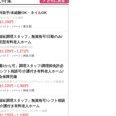
人特集
さらに見る
科助手/未経験OK・ネイルOK
野おとなこども歯科
1,230円
バイト・パート / 東京都
福祉調理スタッフ」無資格可/日勤のみ/
宅型有料老人ホーム
療法人社団健志会/銀鈴の丘
1,225円～1,271円
バイト・パート / 神奈川県
週2から可」調理スタッフ/調理師免許必
/シフト相談可/介護付き有料老人ホーム/
会保障完備
式会社日本ライフデザイン/アーバンリビング相模原
1,225円～1,300円
バイト・パート / 神奈川県
福祉調理スタッフ」無資格可/シフト相談
/介護付き有料老人ホーム
式会社サン・ライフ/サンガーデン湘南
1,225円～1,226円