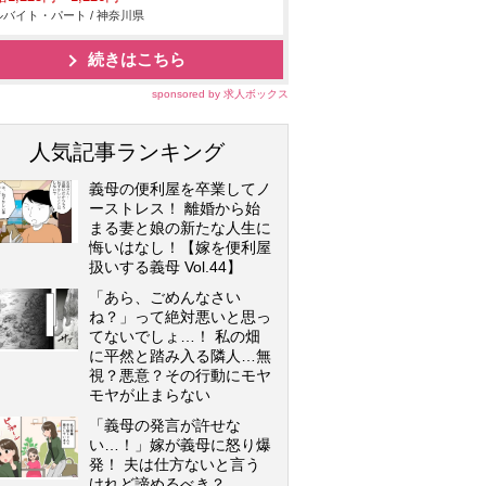
バイト・パート / 神奈川県
続きはこちら
sponsored by 求人ボックス
人気記事ランキング
義母の便利屋を卒業してノ
ーストレス！ 離婚から始
まる妻と娘の新たな人生に
悔いはなし！【嫁を便利屋
扱いする義母 Vol.44】
「あら、ごめんなさい
ね？」って絶対悪いと思っ
てないでしょ…！ 私の畑
に平然と踏み入る隣人…無
視？悪意？その行動にモヤ
モヤが止まらない
「義母の発言が許せな
い…！」嫁が義母に怒り爆
発！ 夫は仕方ないと言う
けれど諦めるべき？