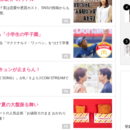
？実は恋愛や悪質ホスト、SNSの投稿からも
態。
る「小学生の甲子園」
る「マクドナルド・ワッペン」をつけて学童
にキュンが止まらん！
ONG）』が8／５よりJ:COM STREAMで
マ夏の大盤振る舞い
ートの人気企画「お値段そのまま おかわり
催！
登