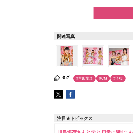
関連写真
タグ
#芦田愛菜
#CM
#子役
注目★トピックス
川島海荷さんと学ぶ 日常に潜む“人