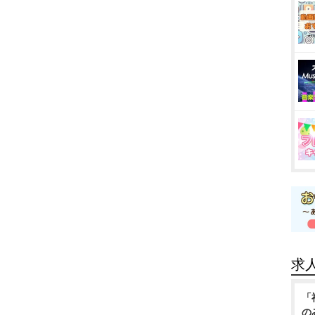
求
「
の