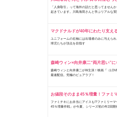
「人身取引」って海外の話だと思ってませんか
起きています。川島海荷さんと学ぶリアルな実
マクドナルドが40年にわたり支え
ユニフォームの右袖には出場者のみに与えられ
球児たちが頂点を目指す
森崎ウィン×向井康二“両片思い”
森崎ウィンと向井康二がW主演！映画『（LOVE S
最速配信。究極のピュアラブ！
お値段そのまま45％増量！ファミ
ファミチキにお弁当にアイスも!?ファミリーマ
45％増量作戦」が今夏、シリーズ初の年2回開