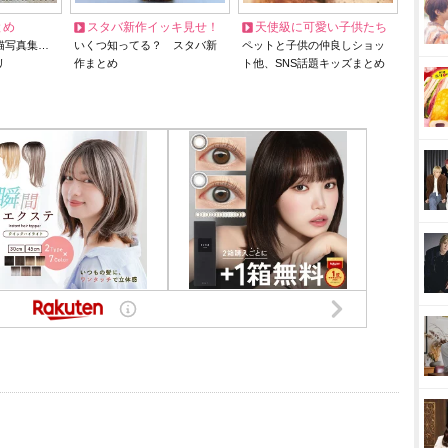
とめ
スタバ新作イッキ見せ！
天使級に可愛い子供たち
猫写真集…
いくつ知ってる？ スタバ新
ペットと子供の仲良しショッ
リ
作まとめ
ト他、SNS話題キッズまとめ