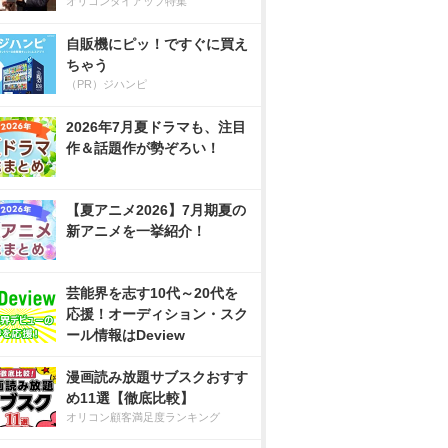
オリコンタイアップ特集
自販機にピッ！ですぐに買え
ちゃう
（PR）ジハンピ
2026年7月夏ドラマも、注目
作＆話題作が勢ぞろい！
【夏アニメ2026】7月期夏の
新アニメを一挙紹介！
芸能界を志す10代～20代を
応援！オーディション・スク
ール情報はDeview
漫画読み放題サブスクおすす
め11選【徹底比較】
オリコン顧客満足度ランキング