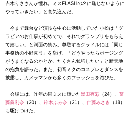
吉木りささんが憧れ。ミスFLASHの名に恥じないように
っていきたい」と意気込んだ。
今まで舞台など演技を中心に活動していた小松は「グ
ラビアのお仕事が初めてで、それでグランプリをもらえ
て嬉しい」と満面の笑み。尊敬するグラドルには「同じ
事務所の小野真弓」を挙げ、「どうやったらポージング
がうまくなるのかとか、たくさん勉強したい」と新天地
の抱負を語った。また、初音ミクのコスプレとダンスを
披露し、カメラマンから多くのフラッシュを浴びた。
会場には、昨年の同ミスに輝いた
黒田有彩
（24）、
斎
藤眞利奈
（20）、
鈴木ふみ奈
（21）、
仁藤みさき
（18）
も駆けつけた。