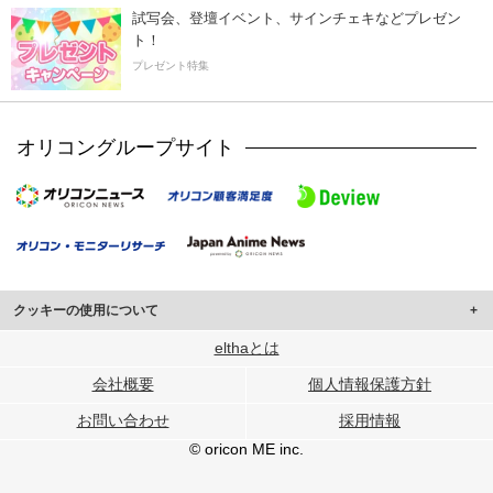
試写会、登壇イベント、サインチェキなどプレゼン
ト！
プレゼント特集
オリコングループサイト
クッキーの使用について
このサイトでは Cookie を使用して、ユーザーに合わせたコンテンツや広告の
elthaとは
表示、ソーシャル メディア機能の提供、広告の表示回数やクリック数の測定を
会社概要
個人情報保護方針
行っています。
また、ユーザーによるサイトの利用状況についても情報を収集し、ソーシャル
お問い合わせ
採用情報
メディアや広告配信、データ解析の各パートナーに提供しています。
各パートナーは、この情報とユーザーが各パートナーに提供した他の情報や、
© oricon ME inc.
ユーザーが各パートナーのサービスを使用したときに収集した他の情報を組み
合わせて使用することがあります。