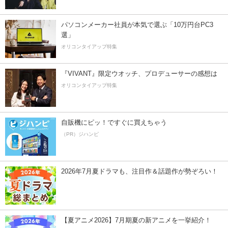
パソコンメーカー社員が本気で選ぶ「10万円台PC3
選」
オリコンタイアップ特集
『VIVANT』限定ウオッチ、プロデューサーの感想は
オリコンタイアップ特集
自販機にピッ！ですぐに買えちゃう
（PR）ジハンピ
2026年7月夏ドラマも、注目作＆話題作が勢ぞろい！
【夏アニメ2026】7月期夏の新アニメを一挙紹介！