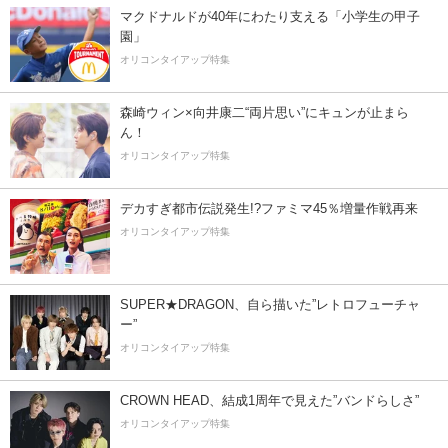
マクドナルドが40年にわたり支える「小学生の甲子
園」
オリコンタイアップ特集
森崎ウィン×向井康二“両片思い”にキュンが止まら
ん！
オリコンタイアップ特集
デカすぎ都市伝説発生!?ファミマ45％増量作戦再来
オリコンタイアップ特集
SUPER★DRAGON、自ら描いた”レトロフューチャ
ー”
オリコンタイアップ特集
CROWN HEAD、結成1周年で見えた”バンドらしさ”
オリコンタイアップ特集