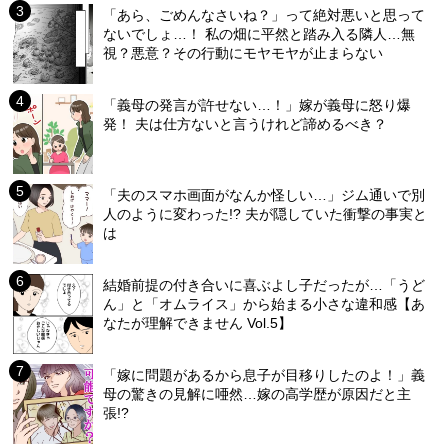
「あら、ごめんなさいね？」って絶対悪いと思って
ないでしょ…！ 私の畑に平然と踏み入る隣人…無
視？悪意？その行動にモヤモヤが止まらない
「義母の発言が許せない…！」嫁が義母に怒り爆
発！ 夫は仕方ないと言うけれど諦めるべき？
「夫のスマホ画面がなんか怪しい…」ジム通いで別
人のように変わった!? 夫が隠していた衝撃の事実と
は
結婚前提の付き合いに喜ぶよし子だったが…「うど
ん」と「オムライス」から始まる小さな違和感【あ
なたが理解できません Vol.5】
「嫁に問題があるから息子が目移りしたのよ！」義
母の驚きの見解に唖然…嫁の高学歴が原因だと主
張!?