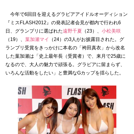
今年で6回目を迎えるグラビアアイドルオーディション
『ミスFLASH2012』の発表記者会見が都内で行われ6
日、グランプリに選ばれた
遠野千夏
（23）、
小松美咲
（19）、
葉加瀬マイ
（24）の3人がお披露目された。グ
ランプリ受賞をきっかけに本名の「袴田真衣」から改名
した葉加瀬は「史上最年長（受賞者）で、来月で25歳に
なるので、大人の魅力で頑張る。グラビアに留まらず、
いろんな活動をしたい」と豊満なGカップを揺らした。