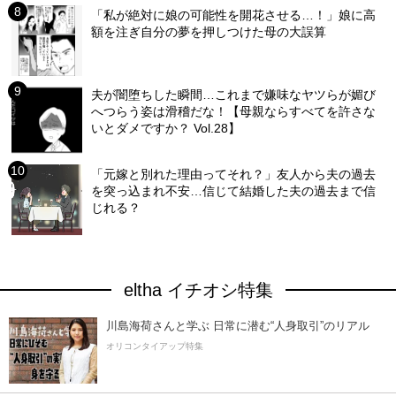
「私が絶対に娘の可能性を開花させる…！」娘に高
額を注ぎ自分の夢を押しつけた母の大誤算
夫が闇堕ちした瞬間…これまで嫌味なヤツらが媚び
へつらう姿は滑稽だな！【母親ならすべてを許さな
いとダメですか？ Vol.28】
「元嫁と別れた理由ってそれ？」友人から夫の過去
を突っ込まれ不安…信じて結婚した夫の過去まで信
じれる？
eltha イチオシ特集
川島海荷さんと学ぶ 日常に潜む“人身取引”のリアル
オリコンタイアップ特集