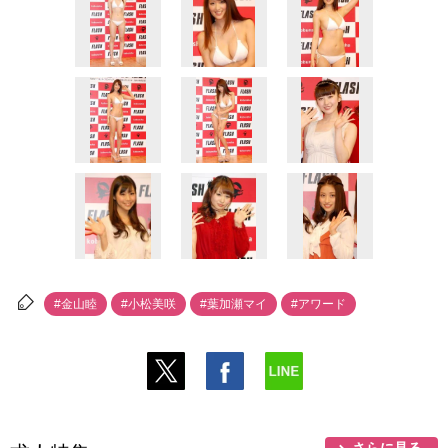
#金山睦
#小松美咲
#葉加瀬マイ
#アワード