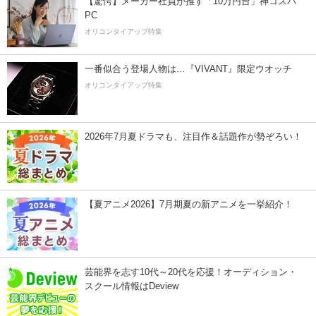
【驚愕】メーカー社員が推す「10万円台」神コスパ
PC
オリコンタイアップ特集
一番似合う登場人物は…『VIVANT』限定ウオッチ
オリコンタイアップ特集
2026年7月夏ドラマも、注目作＆話題作が勢ぞろい！
【夏アニメ2026】7月期夏の新アニメを一挙紹介！
芸能界を志す10代～20代を応援！オーディション・
スクール情報はDeview