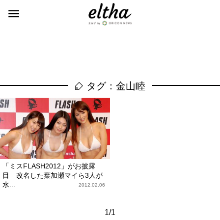
タグ：金山睦
「ミスFLASH2012」がお披露
目 改名した葉加瀬マイら3人が
水...
2012.02.06
1/1