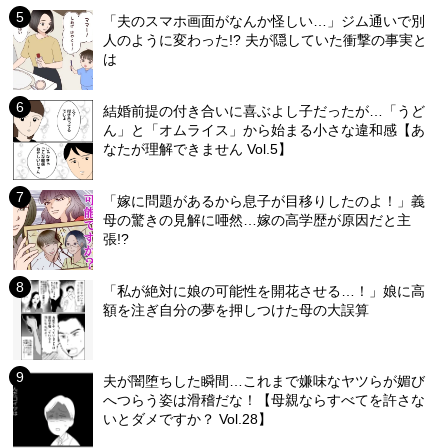
「夫のスマホ画面がなんか怪しい…」ジム通いで別
人のように変わった!? 夫が隠していた衝撃の事実と
は
結婚前提の付き合いに喜ぶよし子だったが…「うど
ん」と「オムライス」から始まる小さな違和感【あ
なたが理解できません Vol.5】
「嫁に問題があるから息子が目移りしたのよ！」義
母の驚きの見解に唖然…嫁の高学歴が原因だと主
張!?
「私が絶対に娘の可能性を開花させる…！」娘に高
額を注ぎ自分の夢を押しつけた母の大誤算
夫が闇堕ちした瞬間…これまで嫌味なヤツらが媚び
へつらう姿は滑稽だな！【母親ならすべてを許さな
いとダメですか？ Vol.28】