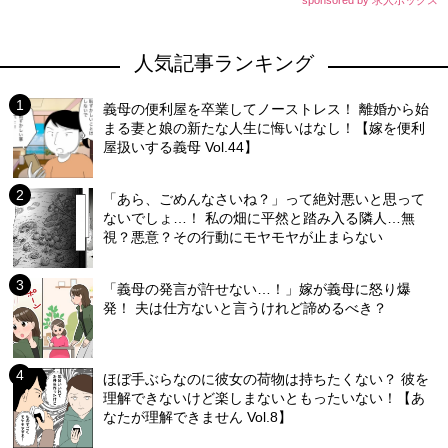
人気記事ランキング
義母の便利屋を卒業してノーストレス！ 離婚から始
まる妻と娘の新たな人生に悔いはなし！【嫁を便利
屋扱いする義母 Vol.44】
「あら、ごめんなさいね？」って絶対悪いと思って
ないでしょ…！ 私の畑に平然と踏み入る隣人…無
視？悪意？その行動にモヤモヤが止まらない
「義母の発言が許せない…！」嫁が義母に怒り爆
発！ 夫は仕方ないと言うけれど諦めるべき？
ほぼ手ぶらなのに彼女の荷物は持ちたくない？ 彼を
理解できないけど楽しまないともったいない！【あ
なたが理解できません Vol.8】