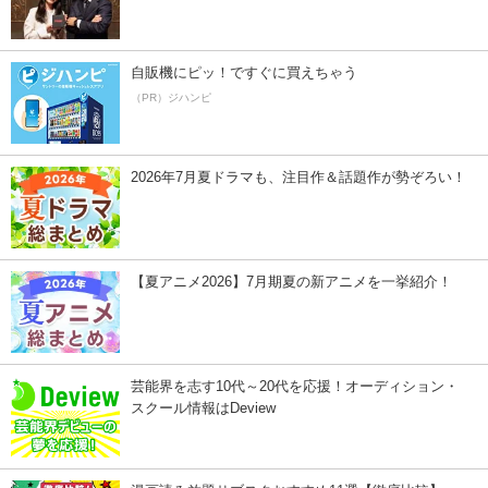
自販機にピッ！ですぐに買えちゃう
（PR）ジハンピ
2026年7月夏ドラマも、注目作＆話題作が勢ぞろい！
【夏アニメ2026】7月期夏の新アニメを一挙紹介！
芸能界を志す10代～20代を応援！オーディション・
スクール情報はDeview