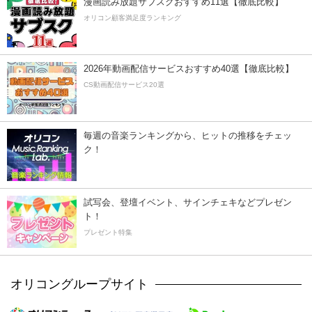
漫画読み放題サブスクおすすめ11選【徹底比較】
オリコン顧客満足度ランキング
2026年動画配信サービスおすすめ40選【徹底比較】
CS動画配信サービス20選
毎週の音楽ランキングから、ヒットの推移をチェッ
ク！
試写会、登壇イベント、サインチェキなどプレゼン
ト！
プレゼント特集
オリコングループサイト