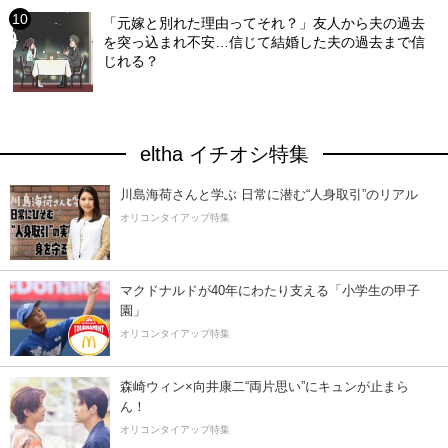
「元嫁と別れた理由ってそれ？」友人から夫の過去
を突っ込まれ不安…信じて結婚した夫の過去まで信
じれる？
eltha イチオシ特集
川島海荷さんと学ぶ 日常に潜む“人身取引”のリアル
オリコンタイアップ特集
マクドナルドが40年にわたり支える「小学生の甲子
園」
オリコンタイアップ特集
森崎ウィン×向井康二“両片思い”にキュンが止まら
ん！
オリコンタイアップ特集