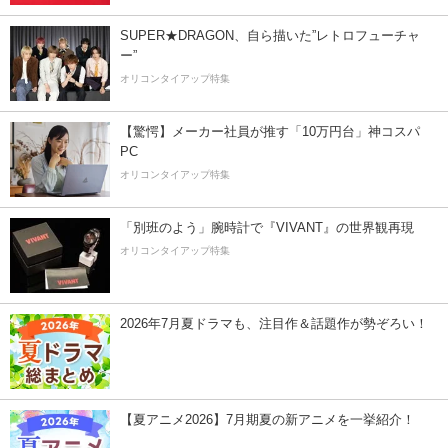
SUPER★DRAGON、自ら描いた”レトロフューチャ
ー”
オリコンタイアップ特集
【驚愕】メーカー社員が推す「10万円台」神コスパ
PC
オリコンタイアップ特集
「別班のよう」腕時計で『VIVANT』の世界観再現
オリコンタイアップ特集
2026年7月夏ドラマも、注目作＆話題作が勢ぞろい！
【夏アニメ2026】7月期夏の新アニメを一挙紹介！