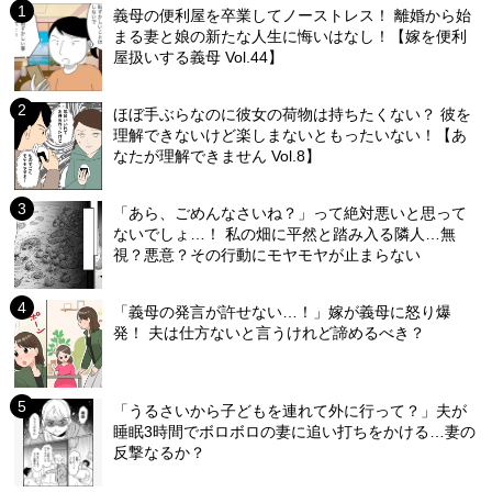
義母の便利屋を卒業してノーストレス！ 離婚から始
まる妻と娘の新たな人生に悔いはなし！【嫁を便利
屋扱いする義母 Vol.44】
ほぼ手ぶらなのに彼女の荷物は持ちたくない？ 彼を
理解できないけど楽しまないともったいない！【あ
なたが理解できません Vol.8】
「あら、ごめんなさいね？」って絶対悪いと思って
ないでしょ…！ 私の畑に平然と踏み入る隣人…無
視？悪意？その行動にモヤモヤが止まらない
「義母の発言が許せない…！」嫁が義母に怒り爆
発！ 夫は仕方ないと言うけれど諦めるべき？
「うるさいから子どもを連れて外に行って？」夫が
睡眠3時間でボロボロの妻に追い打ちをかける…妻の
反撃なるか？