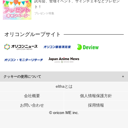
試写会、登壇イベント、サインチェキなどプレゼン
ト！
プレゼント特集
オリコングループサイト
クッキーの使用について
このサイトでは Cookie を使用して、ユーザーに合わせたコンテンツや広告の
elthaとは
表示、ソーシャル メディア機能の提供、広告の表示回数やクリック数の測定を
会社概要
個人情報保護方針
行っています。
また、ユーザーによるサイトの利用状況についても情報を収集し、ソーシャル
お問い合わせ
採用情報
メディアや広告配信、データ解析の各パートナーに提供しています。
各パートナーは、この情報とユーザーが各パートナーに提供した他の情報や、
© oricon ME inc.
ユーザーが各パートナーのサービスを使用したときに収集した他の情報を組み
合わせて使用することがあります。