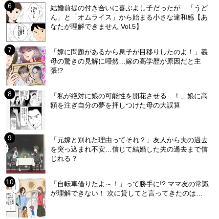
結婚前提の付き合いに喜ぶよし子だったが…「うど
ん」と「オムライス」から始まる小さな違和感【あ
なたが理解できません Vol.5】
「嫁に問題があるから息子が目移りしたのよ！」義
母の驚きの見解に唖然…嫁の高学歴が原因だと主
張!?
「私が絶対に娘の可能性を開花させる…！」娘に高
額を注ぎ自分の夢を押しつけた母の大誤算
「元嫁と別れた理由ってそれ？」友人から夫の過去
を突っ込まれ不安…信じて結婚した夫の過去まで信
じれる？
「自転車借りたよ～！」って勝手に!? ママ友の常識
が理解できない！ 次に貸してと言ってきたのは…