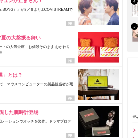
にキュンが止まらん！
ONG）』が8／５よりJ:COM STREAMで
マ夏の大盤振る舞い
ートの人気企画「お値段そのまま おかわり
催！
選」とは？
で、マウスコンピューターの製品担当者が用
表現した腕時計登場
登
ラボレーションウオッチを製作。ドラマプロデ