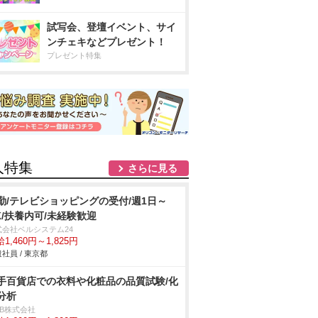
試写会、登壇イベント、サイ
ンチェキなどプレゼント！
プレゼント特集
人特集
さらに見る
勤/テレビショッピングの受付/週1日～
K/扶養内可/未経験歓迎
式会社ベルシステム24
1,460円～1,825円
社員 / 東京都
手百貨店での衣料や化粧品の品質試験/化
分析
DB株式会社