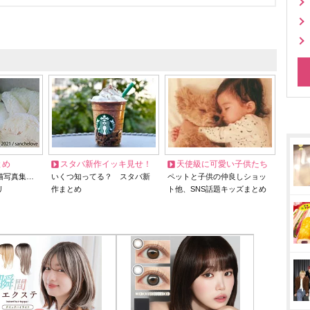
とめ
スタバ新作イッキ見せ！
天使級に可愛い子供たち
猫写真集…
いくつ知ってる？ スタバ新
ペットと子供の仲良しショッ
リ
作まとめ
ト他、SNS話題キッズまとめ