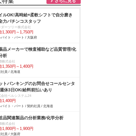
人特集
さらに見る
イルOK!高時給×柔軟シフトで自分磨き
全力パチンコスタッフ
ンダーツリー株式会社
1,300円～1,750円
バイト・パート / 大阪府
薬品メーカーで検査補助など品質管理/化
分析
DB株式会社
1,350円～1,400円
社員 / 北海道
ットバンキングのお問合せコールセンタ
/週休3日OK/給料前払いあり
式会社ベルシステム24
1,400円
バイト・パート / 契約社員 / 北海道
粧品関連製品の分析業務/化学分析
DB株式会社
1,800円～1,900円
社員 / 大阪府