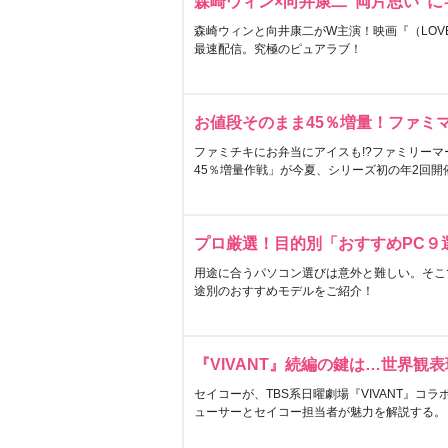
森崎ウィン×向井康二“両片思い”
森崎ウィンと向井康二がW主演！映画『（LOVE S
最速配信。究極のピュアラブ！
お値段そのまま45％増量！ファミ
ファミチキにお弁当にアイスも!?ファミリーマ
45％増量作戦」が今夏、シリーズ初の年2回開
プロ厳選！目的別「おすすめPC９
用途に合うパソコン選びは意外と難しい。そこ
途別のおすすめモデルをご紹介！
『VIVANT』続編の鍵は…世界観
セイコーが、TBS系日曜劇場『VIVANT』コ
ューサーとセイコー担当者が魅力を解説する。