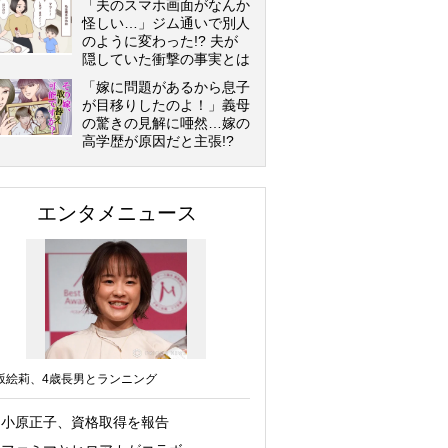
「夫のスマホ画面がなんか
怪しい…」ジム通いで別人
のように変わった!? 夫が
隠していた衝撃の事実とは
「嫁に問題があるから息子
が目移りしたのよ！」義母
の驚きの見解に唖然…嫁の
高学歴が原因だと主張!?
エンタメニュース
坂絵莉、4歳長男とランニング
小原正子、資格取得を報告