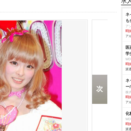
求
ネ
も
ア
時給
アル
医
学
W
時給
派遣
ネ
ー
株
時給
アル
化
W
時給
派遣