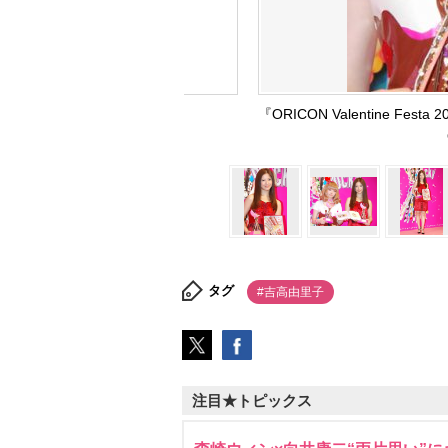
『ORICON Valentine 
タグ
#吉高由里子
注目★トピックス