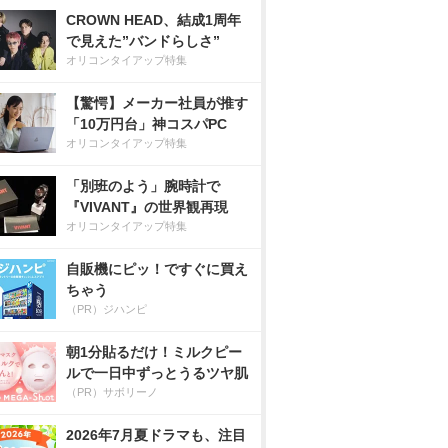
CROWN HEAD、結成1周年
で見えた”バンドらしさ”
オリコンタイアップ特集
【驚愕】メーカー社員が推す
「10万円台」神コスパPC
オリコンタイアップ特集
「別班のよう」腕時計で
『VIVANT』の世界観再現
オリコンタイアップ特集
自販機にピッ！ですぐに買え
ちゃう
（PR）ジハンピ
朝1分貼るだけ！ミルクピー
ルで一日中ずっとうるツヤ肌
（PR）サボリーノ
2026年7月夏ドラマも、注目