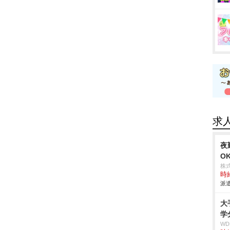
求
夜
O
株
時給
派遣
大
学
W