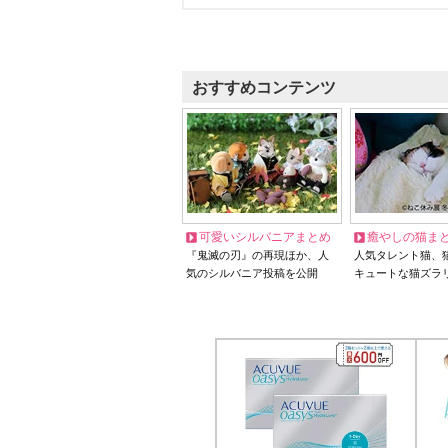
おすすめコンテンツ
可愛いシルバニアまとめ
癒やしの猫ま
『鬼滅の刃』の再現ほか、人
人気タレント猫、
気のシルバニア投稿を公開
キュートな猫ズラ