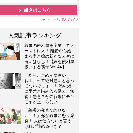
続きはこちら
sponsored by 求人ボックス
人気記事ランキング
義母の便利屋を卒業してノ
ーストレス！ 離婚から始
まる妻と娘の新たな人生に
悔いはなし！【嫁を便利屋
扱いする義母 Vol.44】
「あら、ごめんなさい
ね？」って絶対悪いと思っ
てないでしょ…！ 私の畑
に平然と踏み入る隣人…無
視？悪意？その行動にモヤ
モヤが止まらない
「義母の発言が許せな
い…！」嫁が義母に怒り爆
発！ 夫は仕方ないと言う
けれど諦めるべき？