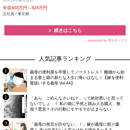
MOON-X株式会社
年収603万円～824万円
正社員 / 東京都
続きはこちら
sponsored by 求人ボックス
人気記事ランキング
義母の便利屋を卒業してノーストレス！ 離婚から始
まる妻と娘の新たな人生に悔いはなし！【嫁を便利
屋扱いする義母 Vol.44】
「あら、ごめんなさいね？」って絶対悪いと思って
ないでしょ…！ 私の畑に平然と踏み入る隣人…無
視？悪意？その行動にモヤモヤが止まらない
「義母の発言が許せない…！」嫁が義母に怒り爆
発！ 夫は仕方ないと言うけれど諦めるべき？