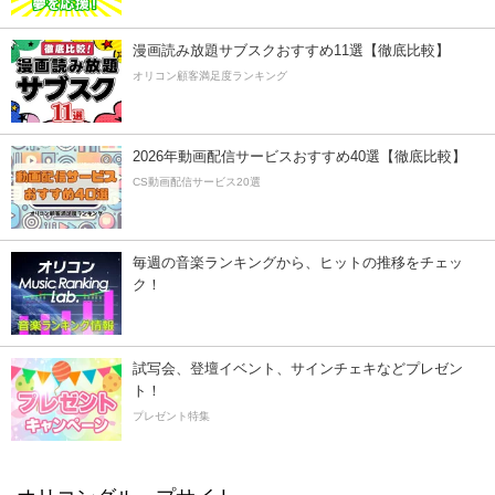
漫画読み放題サブスクおすすめ11選【徹底比較】
オリコン顧客満足度ランキング
2026年動画配信サービスおすすめ40選【徹底比較】
CS動画配信サービス20選
毎週の音楽ランキングから、ヒットの推移をチェッ
ク！
試写会、登壇イベント、サインチェキなどプレゼン
ト！
プレゼント特集