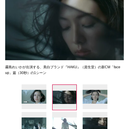
霧島れいかが出演する、美白ブランド『HAKU』（資生堂）の新CM「face
up」篇（30秒）の1シーン