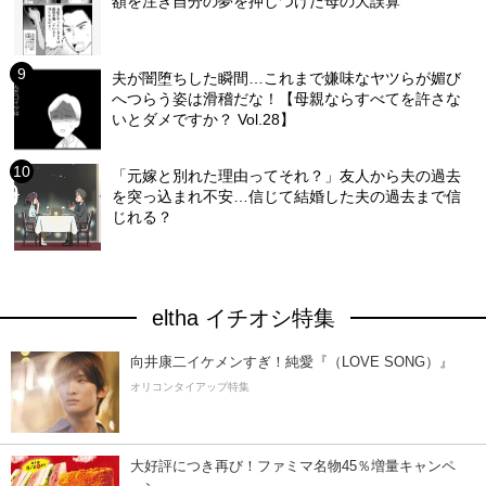
額を注ぎ自分の夢を押しつけた母の大誤算
夫が闇堕ちした瞬間…これまで嫌味なヤツらが媚び
へつらう姿は滑稽だな！【母親ならすべてを許さな
いとダメですか？ Vol.28】
「元嫁と別れた理由ってそれ？」友人から夫の過去
を突っ込まれ不安…信じて結婚した夫の過去まで信
じれる？
eltha イチオシ特集
向井康二イケメンすぎ！純愛『（LOVE SONG）』
オリコンタイアップ特集
大好評につき再び！ファミマ名物45％増量キャンペ