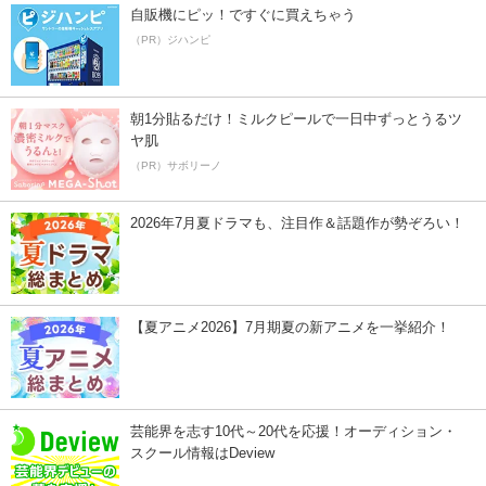
自販機にピッ！ですぐに買えちゃう
（PR）ジハンピ
朝1分貼るだけ！ミルクピールで一日中ずっとうるツ
ヤ肌
（PR）サボリーノ
2026年7月夏ドラマも、注目作＆話題作が勢ぞろい！
【夏アニメ2026】7月期夏の新アニメを一挙紹介！
芸能界を志す10代～20代を応援！オーディション・
スクール情報はDeview