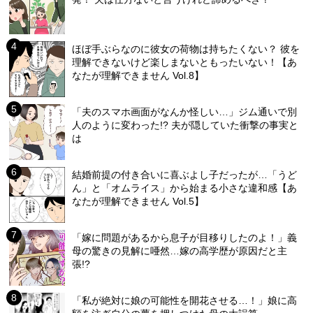
ほぼ手ぶらなのに彼女の荷物は持ちたくない？ 彼を
理解できないけど楽しまないともったいない！【あ
なたが理解できません Vol.8】
「夫のスマホ画面がなんか怪しい…」ジム通いで別
人のように変わった!? 夫が隠していた衝撃の事実と
は
結婚前提の付き合いに喜ぶよし子だったが…「うど
ん」と「オムライス」から始まる小さな違和感【あ
なたが理解できません Vol.5】
「嫁に問題があるから息子が目移りしたのよ！」義
母の驚きの見解に唖然…嫁の高学歴が原因だと主
張!?
「私が絶対に娘の可能性を開花させる…！」娘に高