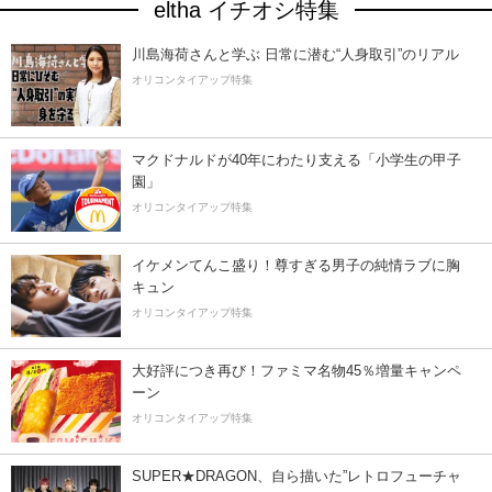
eltha イチオシ特集
川島海荷さんと学ぶ 日常に潜む“人身取引”のリアル
オリコンタイアップ特集
マクドナルドが40年にわたり支える「小学生の甲子
園」
オリコンタイアップ特集
イケメンてんこ盛り！尊すぎる男子の純情ラブに胸
キュン
オリコンタイアップ特集
大好評につき再び！ファミマ名物45％増量キャンペ
ーン
オリコンタイアップ特集
SUPER★DRAGON、自ら描いた”レトロフューチャ