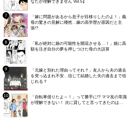
なたが理解できません Vol.5】
「嫁に問題があるから息子が目移りしたのよ！」義
母の驚きの見解に唖然…嫁の高学歴が原因だと主
張!?
「私が絶対に娘の可能性を開花させる…！」娘に高
額を注ぎ自分の夢を押しつけた母の大誤算
「元嫁と別れた理由ってそれ？」友人から夫の過去
を突っ込まれ不安…信じて結婚した夫の過去まで信
じれる？
「自転車借りたよ～！」って勝手に!? ママ友の常識
が理解できない！ 次に貸してと言ってきたのは…