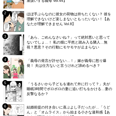
屋扱いする義母 Vol.44】
ほぼ手ぶらなのに彼女の荷物は持ちたくない？ 彼を
理解できないけど楽しまないともったいない！【あ
なたが理解できません Vol.8】
「あら、ごめんなさいね？」って絶対悪いと思って
ないでしょ…！ 私の畑に平然と踏み入る隣人…無
視？悪意？その行動にモヤモヤが止まらない
「義母の発言が許せない…！」嫁が義母に怒り爆
発！ 夫は仕方ないと言うけれど諦めるべき？
「うるさいから子どもを連れて外に行って？」夫が
睡眠3時間でボロボロの妻に追い打ちをかける…妻の
反撃なるか？
結婚前提の付き合いに喜ぶよし子だったが…「うど
ん」と「オムライス」から始まる小さな違和感【あ