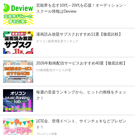
芸能界を志す10代～20代を応援！オーディション・
スクール情報はDeview
漫画読み放題サブスクおすすめ11選【徹底比較】
オリコン顧客満足度ランキング
2026年動画配信サービスおすすめ40選【徹底比較】
CS動画配信サービス20選
毎週の音楽ランキングから、ヒットの推移をチェッ
ク！
試写会、登壇イベント、サインチェキなどプレゼン
ト！
プレゼント特集