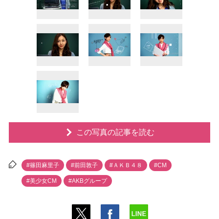
この写真の記事を読む
#篠田麻里子
#前田敦子
#ＡＫＢ４８
#CM
#美少女CM
#AKBグループ