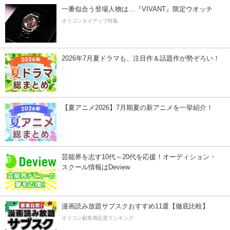
一番似合う登場人物は…『VIVANT』限定ウオッチ
オリコンタイアップ特集
2026年7月夏ドラマも、注目作＆話題作が勢ぞろい！
【夏アニメ2026】7月期夏の新アニメを一挙紹介！
芸能界を志す10代～20代を応援！オーディション・
スクール情報はDeview
漫画読み放題サブスクおすすめ11選【徹底比較】
オリコン顧客満足度ランキング