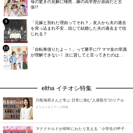
母の驚きの見解に唖然…嫁の高学歴が原因だと主
張!?
「元嫁と別れた理由ってそれ？」友人から夫の過去
を突っ込まれ不安…信じて結婚した夫の過去まで信
じれる？
「自転車借りたよ～！」って勝手に!? ママ友の常識
が理解できない！ 次に貸してと言ってきたのは…
eltha イチオシ特集
川島海荷さんと学ぶ 日常に潜む“人身取引”のリアル
オリコンタイアップ特集
マクドナルドが40年にわたり支える「小学生の甲子