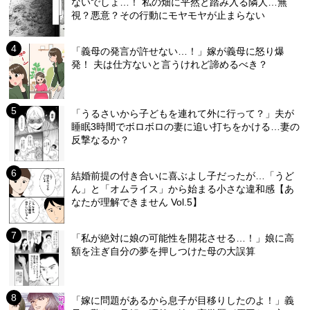
ないでしょ…！ 私の畑に平然と踏み入る隣人…無
視？悪意？その行動にモヤモヤが止まらない
「義母の発言が許せない…！」嫁が義母に怒り爆
発！ 夫は仕方ないと言うけれど諦めるべき？
「うるさいから子どもを連れて外に行って？」夫が
睡眠3時間でボロボロの妻に追い打ちをかける…妻の
反撃なるか？
結婚前提の付き合いに喜ぶよし子だったが…「うど
ん」と「オムライス」から始まる小さな違和感【あ
なたが理解できません Vol.5】
「私が絶対に娘の可能性を開花させる…！」娘に高
額を注ぎ自分の夢を押しつけた母の大誤算
「嫁に問題があるから息子が目移りしたのよ！」義