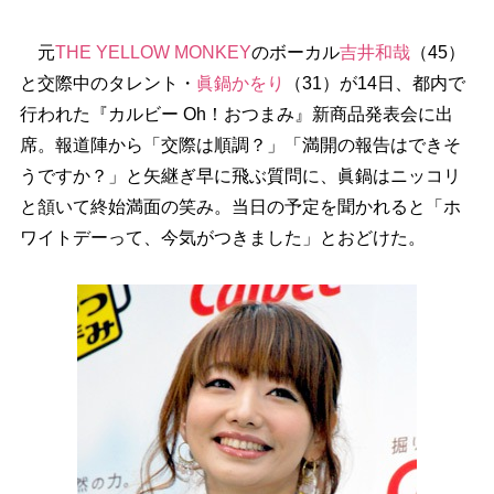
元
THE YELLOW MONKEY
のボーカル
吉井和哉
（45）
と交際中のタレント・
眞鍋かをり
（31）が14日、都内で
行われた『カルビー Oh！おつまみ』新商品発表会に出
席。報道陣から「交際は順調？」「満開の報告はできそ
うですか？」と矢継ぎ早に飛ぶ質問に、眞鍋はニッコリ
と頷いて終始満面の笑み。当日の予定を聞かれると「ホ
ワイトデーって、今気がつきました」とおどけた。