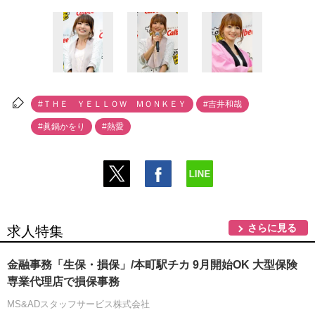
#ＴＨＥ ＹＥＬＬＯＷ ＭＯＮＫＥＹ
#吉井和哉
#眞鍋かをり
#熱愛
さらに見る
求人特集
金融事務「生保・損保」/本町駅チカ 9月開始OK 大型保険
専業代理店で損保事務
MS&ADスタッフサービス株式会社