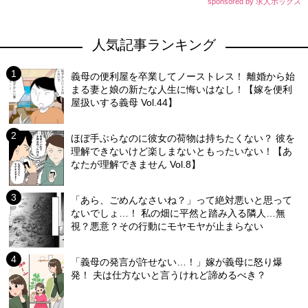
sponsored by 求人ボックス
人気記事ランキング
義母の便利屋を卒業してノーストレス！ 離婚から始
まる妻と娘の新たな人生に悔いはなし！【嫁を便利
屋扱いする義母 Vol.44】
ほぼ手ぶらなのに彼女の荷物は持ちたくない？ 彼を
理解できないけど楽しまないともったいない！【あ
なたが理解できません Vol.8】
「あら、ごめんなさいね？」って絶対悪いと思って
ないでしょ…！ 私の畑に平然と踏み入る隣人…無
視？悪意？その行動にモヤモヤが止まらない
「義母の発言が許せない…！」嫁が義母に怒り爆
発！ 夫は仕方ないと言うけれど諦めるべき？