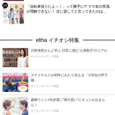
「自転車借りたよ～！」って勝手に!? ママ友の常識
が理解できない！ 次に貸してと言ってきたのは…
eltha イチオシ特集
川島海荷さんと学ぶ 日常に潜む“人身取引”のリアル
オリコンタイアップ特集
マクドナルドが40年にわたり支える「小学生の甲子
園」
オリコンタイアップ特集
森崎ウィン×向井康二“両片思い”にキュンが止まら
ん！
オリコンタイアップ特集