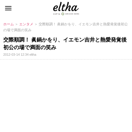
ホーム
＞
エンタメ
＞ 交際順調！ 眞鍋かをり、イエモン吉井と熱愛発覚後初公
の場で満面の笑み
交際順調！ 眞鍋かをり、イエモン吉井と熱愛発覚後
初公の場で満面の笑み
2012-03-14 12:34
eltha