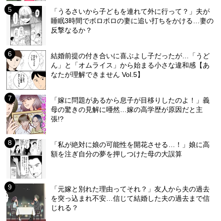
「うるさいから子どもを連れて外に行って？」夫が
睡眠3時間でボロボロの妻に追い打ちをかける…妻の
反撃なるか？
結婚前提の付き合いに喜ぶよし子だったが…「うど
ん」と「オムライス」から始まる小さな違和感【あ
なたが理解できません Vol.5】
「嫁に問題があるから息子が目移りしたのよ！」義
母の驚きの見解に唖然…嫁の高学歴が原因だと主
張!?
「私が絶対に娘の可能性を開花させる…！」娘に高
額を注ぎ自分の夢を押しつけた母の大誤算
「元嫁と別れた理由ってそれ？」友人から夫の過去
を突っ込まれ不安…信じて結婚した夫の過去まで信
じれる？