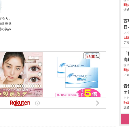
株
時給
派遣
かをり、
西
熱愛発覚
日
面の笑み
ス
日給
アル
「
高
株式
時給
アル
音
オ
ヒ
時給
派遣