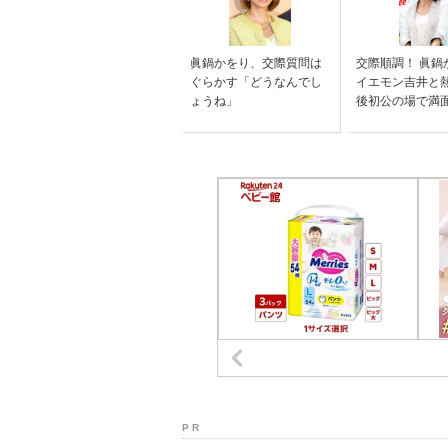
眞鍋かをり、交際質問は
交際順調！ 眞鍋
ぐらかす「どうなんでし
イエモン吉井と
ょうね」
後初公の場で満
P R