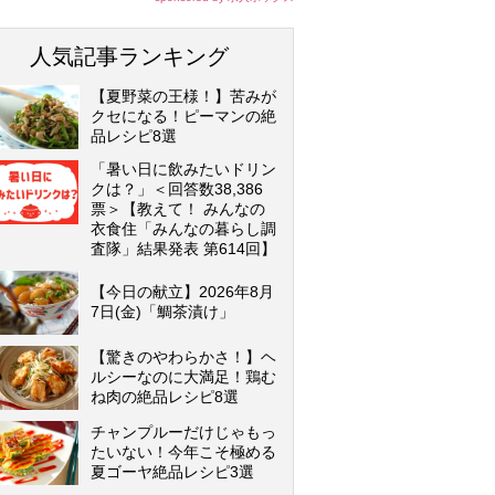
人気記事ランキング
【夏野菜の王様！】苦みが
クセになる！ピーマンの絶
品レシピ8選
「暑い日に飲みたいドリン
クは？」＜回答数38,386
票＞【教えて！ みんなの
衣食住「みんなの暮らし調
査隊」結果発表 第614回】
【今日の献立】2026年8月
7日(金)「鯛茶漬け」
【驚きのやわらかさ！】ヘ
ルシーなのに大満足！鶏む
ね肉の絶品レシピ8選
チャンプルーだけじゃもっ
たいない！今年こそ極める
夏ゴーヤ絶品レシピ3選