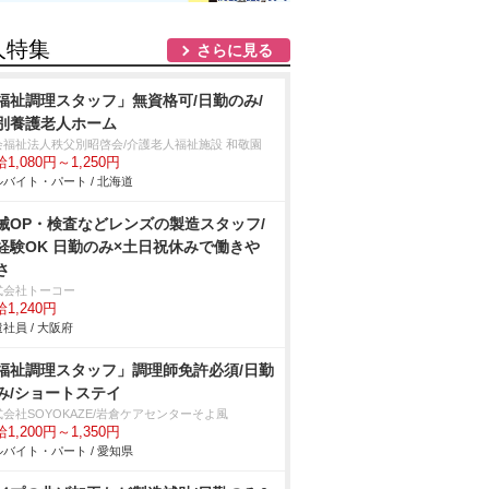
人特集
さらに見る
福祉調理スタッフ」無資格可/日勤のみ/
別養護老人ホーム
会福祉法人秩父別昭啓会/介護老人福祉施設 和敬園
1,080円～1,250円
バイト・パート / 北海道
械OP・検査などレンズの製造スタッフ/
経験OK 日勤のみ×土日祝休みで働き
さ
式会社トーコー
1,240円
社員 / 大阪府
福祉調理スタッフ」調理師免許必須/日勤
み/ショートステイ
会社SOYOKAZE/岩倉ケアセンターそよ風
1,200円～1,350円
バイト・パート / 愛知県