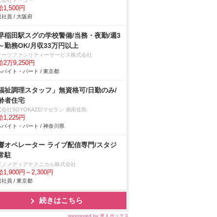
式会社トーコー
1,500円
社員 / 大阪府
早稲田駅スグの学校警備/当務・夜勤/週3
～勤務OK/月収33万円以上
ターツファシリティーサービス株式会社
2万9,250円
バイト・パート / 東京都
福祉調理スタッフ」無資格可/日勤のみ/
齢者住宅
会社SOYOKAZE/マゼラン 湘南佐島
1,225円
バイト・パート / 神奈川県
響オペレーター ライブ配信専門/スタジ
常駐
ビノメディアテクニカル株式会社
1,900円～2,300円
社員 / 東京都
続きはこちら
sponsored by 求人ボックス