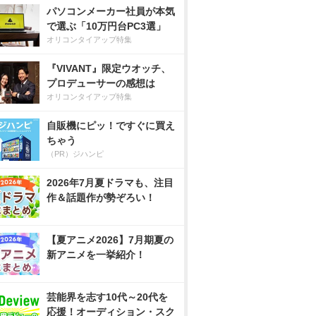
パソコンメーカー社員が本気
で選ぶ「10万円台PC3選」
オリコンタイアップ特集
『VIVANT』限定ウオッチ、
プロデューサーの感想は
オリコンタイアップ特集
自販機にピッ！ですぐに買え
ちゃう
（PR）ジハンピ
2026年7月夏ドラマも、注目
作＆話題作が勢ぞろい！
【夏アニメ2026】7月期夏の
新アニメを一挙紹介！
芸能界を志す10代～20代を
応援！オーディション・スク