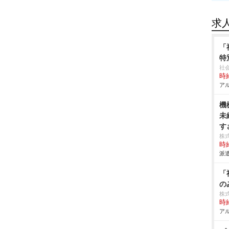
求
「
特
社
時給
アル
機
未
す
株
時給
派遣
「
の
株式
時給
アル