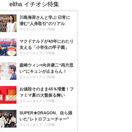
川島海荷さんと学ぶ 日常に
潜む“人身取引”のリアル
オリコンタイアップ特集
マクドナルドが40年にわたり
支える「小学生の甲子園」
オリコンタイアップ特集
森崎ウィン×向井康二“両片思
い”にキュンが止まらん！
オリコンタイアップ特集
お値段そのまま45％増量！フ
ァミマ夏の大盤振る舞い
オリコンタイアップ特集
SUPER★DRAGON、自ら描
いた”レトロフューチャー”
オリコンタイアップ特集