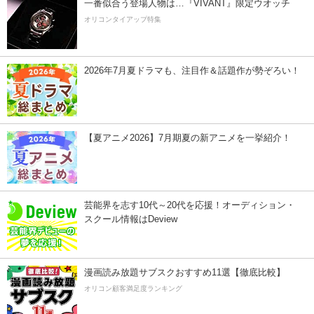
一番似合う登場人物は…『VIVANT』限定ウオッチ
オリコンタイアップ特集
2026年7月夏ドラマも、注目作＆話題作が勢ぞろい！
【夏アニメ2026】7月期夏の新アニメを一挙紹介！
芸能界を志す10代～20代を応援！オーディション・
スクール情報はDeview
漫画読み放題サブスクおすすめ11選【徹底比較】
オリコン顧客満足度ランキング