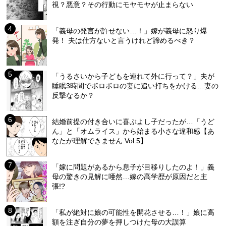
視？悪意？その行動にモヤモヤが止まらない
「義母の発言が許せない…！」嫁が義母に怒り爆
発！ 夫は仕方ないと言うけれど諦めるべき？
「うるさいから子どもを連れて外に行って？」夫が
睡眠3時間でボロボロの妻に追い打ちをかける…妻の
反撃なるか？
結婚前提の付き合いに喜ぶよし子だったが…「うど
ん」と「オムライス」から始まる小さな違和感【あ
なたが理解できません Vol.5】
「嫁に問題があるから息子が目移りしたのよ！」義
母の驚きの見解に唖然…嫁の高学歴が原因だと主
張!?
「私が絶対に娘の可能性を開花させる…！」娘に高
額を注ぎ自分の夢を押しつけた母の大誤算