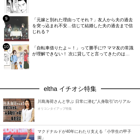
「元嫁と別れた理由ってそれ？」友人から夫の過去
を突っ込まれ不安…信じて結婚した夫の過去まで信
じれる？
「自転車借りたよ～！」って勝手に!? ママ友の常識
が理解できない！ 次に貸してと言ってきたのは…
eltha イチオシ特集
川島海荷さんと学ぶ 日常に潜む“人身取引”のリアル
オリコンタイアップ特集
マクドナルドが40年にわたり支える「小学生の甲子
園」