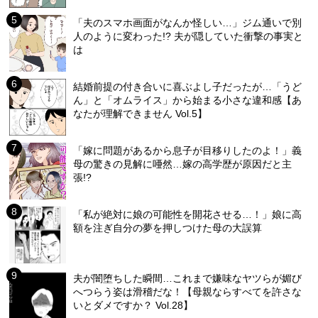
「夫のスマホ画面がなんか怪しい…」ジム通いで別
人のように変わった!? 夫が隠していた衝撃の事実と
は
結婚前提の付き合いに喜ぶよし子だったが…「うど
ん」と「オムライス」から始まる小さな違和感【あ
なたが理解できません Vol.5】
「嫁に問題があるから息子が目移りしたのよ！」義
母の驚きの見解に唖然…嫁の高学歴が原因だと主
張!?
「私が絶対に娘の可能性を開花させる…！」娘に高
額を注ぎ自分の夢を押しつけた母の大誤算
夫が闇堕ちした瞬間…これまで嫌味なヤツらが媚び
へつらう姿は滑稽だな！【母親ならすべてを許さな
いとダメですか？ Vol.28】