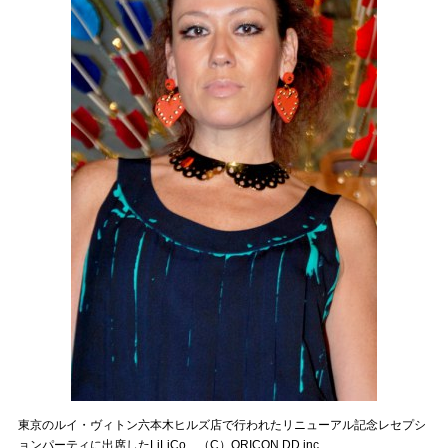
東京のルイ・ヴィトン六本木ヒルズ店で行われたリニューアル記念レセプシ
ョンパーティに出席したLiLiCo （C）ORICON DD inc.