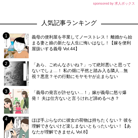
sponsored by 求人ボックス
人気記事ランキング
義母の便利屋を卒業してノーストレス！ 離婚から始
まる妻と娘の新たな人生に悔いはなし！【嫁を便利
屋扱いする義母 Vol.44】
「あら、ごめんなさいね？」って絶対悪いと思って
ないでしょ…！ 私の畑に平然と踏み入る隣人…無
視？悪意？その行動にモヤモヤが止まらない
「義母の発言が許せない…！」嫁が義母に怒り爆
発！ 夫は仕方ないと言うけれど諦めるべき？
ほぼ手ぶらなのに彼女の荷物は持ちたくない？ 彼を
理解できないけど楽しまないともったいない！【あ
なたが理解できません Vol.8】