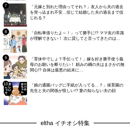
「元嫁と別れた理由ってそれ？」友人から夫の過去
を突っ込まれ不安…信じて結婚した夫の過去まで信
じれる？
「自転車借りたよ～！」って勝手に!? ママ友の常識
が理解できない！ 次に貸してと言ってきたのは…
「育休中でしょ？手伝って！」嫁を好き勝手使う義
母のお願いを断りたい！ 頼みの綱の夫はまさかの無
関心!? 自体は最悪の結末に…
「娘の通園バッグに手紙が入ってる…？」保育園の
先生と夫の関係が怪しい!? 妻の知らない夫の顔
eltha イチオシ特集