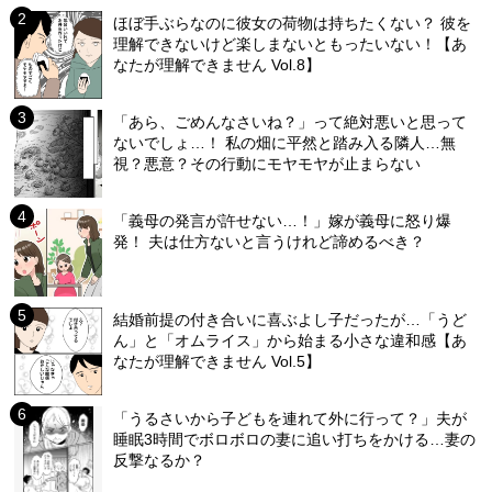
ほぼ手ぶらなのに彼女の荷物は持ちたくない？ 彼を
理解できないけど楽しまないともったいない！【あ
なたが理解できません Vol.8】
「あら、ごめんなさいね？」って絶対悪いと思って
ないでしょ…！ 私の畑に平然と踏み入る隣人…無
視？悪意？その行動にモヤモヤが止まらない
「義母の発言が許せない…！」嫁が義母に怒り爆
発！ 夫は仕方ないと言うけれど諦めるべき？
結婚前提の付き合いに喜ぶよし子だったが…「うど
ん」と「オムライス」から始まる小さな違和感【あ
なたが理解できません Vol.5】
「うるさいから子どもを連れて外に行って？」夫が
睡眠3時間でボロボロの妻に追い打ちをかける…妻の
反撃なるか？