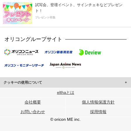
試写会、登壇イベント、サインチェキなどプレゼン
ト！
プレゼント特集
オリコングループサイト
クッキーの使用について
このサイトでは Cookie を使用して、ユーザーに合わせたコンテンツや広告の
elthaとは
表示、ソーシャル メディア機能の提供、広告の表示回数やクリック数の測定を
会社概要
個人情報保護方針
行っています。
また、ユーザーによるサイトの利用状況についても情報を収集し、ソーシャル
お問い合わせ
採用情報
メディアや広告配信、データ解析の各パートナーに提供しています。
各パートナーは、この情報とユーザーが各パートナーに提供した他の情報や、
© oricon ME inc.
ユーザーが各パートナーのサービスを使用したときに収集した他の情報を組み
合わせて使用することがあります。