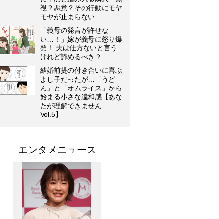
視？悪意？その行動にモヤ
モヤが止まらない
「義母の発言が許せな
い…！」嫁が義母に怒り爆
発！ 夫は仕方ないと言う
けれど諦めるべき？
結婚前提の付き合いに喜ぶ
よし子だったが…「うど
ん」と「オムライス」から
始まる小さな違和感【あな
たが理解できません
Vol.5】
エンタメニュース