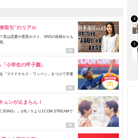
身取引”のリアル
？実は恋愛や悪質ホスト、SNSの投稿からも
態。
る「小学生の甲子園」
る「マクドナルド・ワッペン」をつけて学童
にキュンが止まらん！
ONG）』が8／５よりJ:COM STREAMで