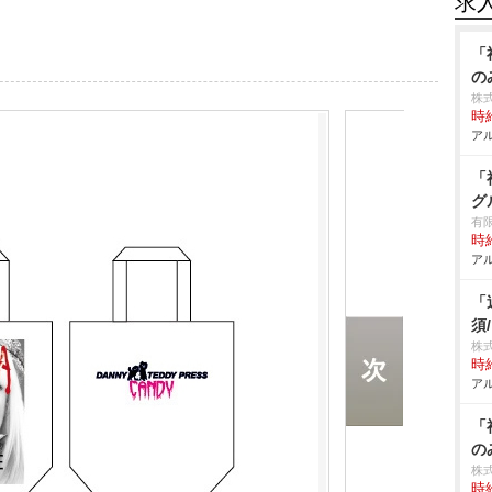
求
「
の
株式
時給
アル
「
グ
有
時給
アル
「
須
株
時給
アル
「
の
株式
時給