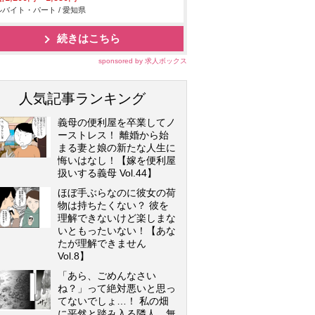
バイト・パート / 愛知県
続きはこちら
sponsored by 求人ボックス
人気記事ランキング
義母の便利屋を卒業してノ
ーストレス！ 離婚から始
まる妻と娘の新たな人生に
悔いはなし！【嫁を便利屋
扱いする義母 Vol.44】
ほぼ手ぶらなのに彼女の荷
物は持ちたくない？ 彼を
理解できないけど楽しまな
いともったいない！【あな
たが理解できません
Vol.8】
「あら、ごめんなさい
ね？」って絶対悪いと思っ
てないでしょ…！ 私の畑
に平然と踏み入る隣人…無