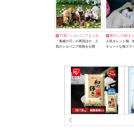
可愛いシルバニアまとめ
癒やしの猫ま
『鬼滅の刃』の再現ほか、人
人気タレント猫、
気のシルバニア投稿を公開
キュートな猫ズラ