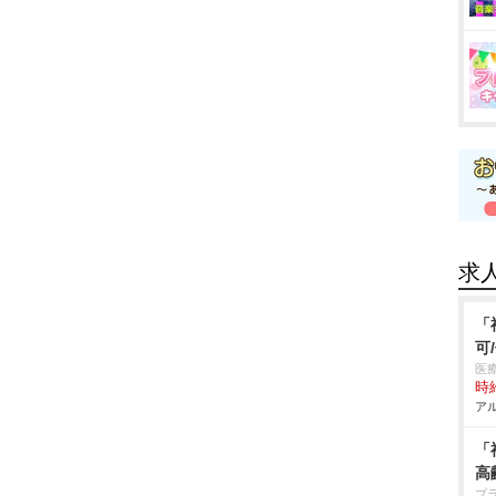
求
「
可
医
時給
アル
「
高
プ