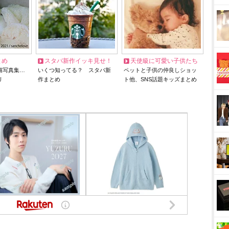
とめ
スタバ新作イッキ見せ！
天使級に可愛い子供たち
猫写真集…
いくつ知ってる？ スタバ新
ペットと子供の仲良しショッ
リ
作まとめ
ト他、SNS話題キッズまとめ