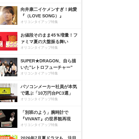
向井康二イケメンすぎ！純愛
『（LOVE SONG）』
オリコンタイアップ特集
お値段そのまま45％増量！フ
ァミマ夏の大盤振る舞い
オリコンタイアップ特集
SUPER★DRAGON、自ら描
いた”レトロフューチャー”
オリコンタイアップ特集
パソコンメーカー社員が本気
で選ぶ「10万円台PC3選」
オリコンタイアップ特集
「別班のよう」腕時計で
『VIVANT』の世界観再現
オリコンタイアップ特集
2026年7月夏ドラマも、注目