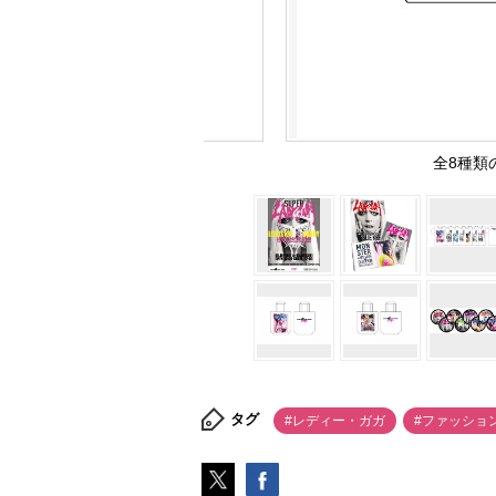
全8種類
タグ
#レディー・ガガ
#ファッショ