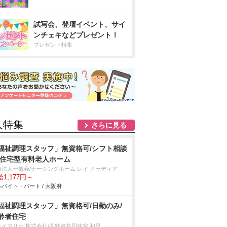
試写会、登壇イベント、サイ
ンチェキなどプレゼント！
プレゼント特集
人特集
さらに見る
福祉調理スタッフ」無資格可/シフト相談
/住宅型有料老人ホーム
療法人一亀会/ナーシングホーム レイ クラディア
1,177円～
バイト・パート / 大阪府
福祉調理スタッフ」無資格可/日勤のみ/
齢者住宅
ライマリー 株式会社/高齢者共同住宅 和里