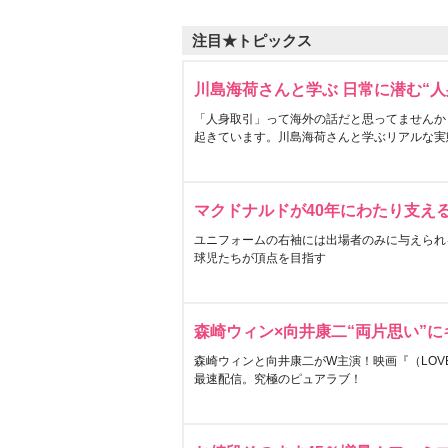
注目★トピックス
川島海荷さんと学ぶ 日常に潜む“人
「人身取引」って海外の話だと思ってませんか
起きています。川島海荷さんと学ぶリアルな実
マクドナルドが40年にわたり支え
ユニフォームの右袖には出場者のみに与えられ
球児たちが頂点を目指す
森崎ウィン×向井康二“両片思い”
森崎ウィンと向井康二がW主演！映画『（LOVE S
最速配信。究極のピュアラブ！