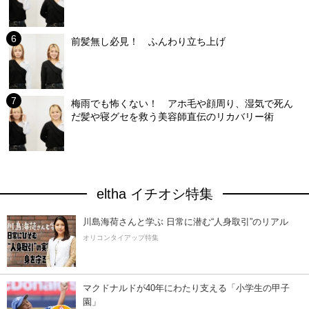
前髪無し必見！ ふんわり立ち上げ
梅雨でも怖くない！ アホ毛や顔周り、湿気で死ん
だ髪や寝グセを救う美容師直伝のリカバリー術
eltha イチオシ特集
川島海荷さんと学ぶ 日常に潜む“人身取引”のリアル
オリコンタイアップ特集
マクドナルドが40年にわたり支える「小学生の甲子
園」