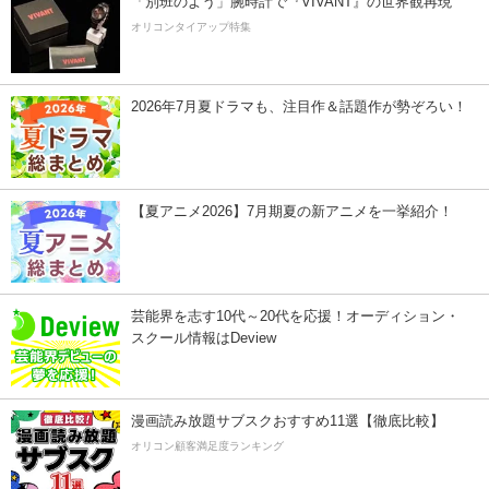
「別班のよう」腕時計で『VIVANT』の世界観再現
オリコンタイアップ特集
2026年7月夏ドラマも、注目作＆話題作が勢ぞろい！
【夏アニメ2026】7月期夏の新アニメを一挙紹介！
芸能界を志す10代～20代を応援！オーディション・
スクール情報はDeview
漫画読み放題サブスクおすすめ11選【徹底比較】
オリコン顧客満足度ランキング