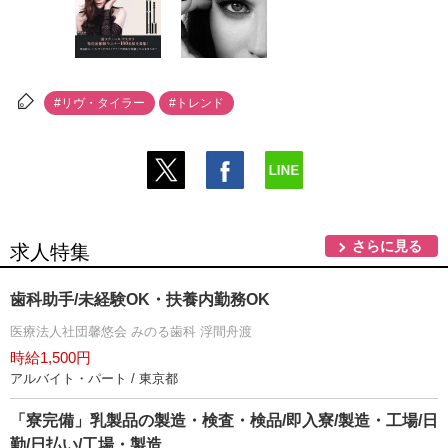
#リヴ・タイラー
#トレンド
さらに見る
求人特集
歯科助手/未経験OK・扶養内勤務OK
医療法人社団馨悠会 みのる歯科 浮間舟渡
時給1,500円
アルバイト・パート / 東京都
「寮完備」乳製品の製造・検査・検品/即入寮/製造・工場/日
勤/日払い/工場・製造