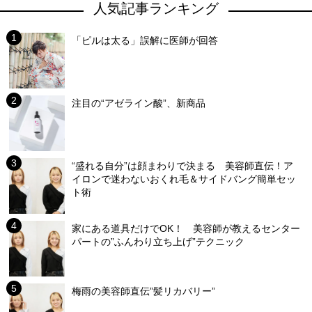
人気記事ランキング
「ピルは太る」誤解に医師が回答
注目の“アゼライン酸”、新商品
“盛れる自分”は顔まわりで決まる 美容師直伝！ア
イロンで迷わないおくれ毛＆サイドバング簡単セッ
ト術
家にある道具だけでOK！ 美容師が教えるセンター
パートの”ふんわり立ち上げ”テクニック
梅雨の美容師直伝”髪リカバリー”