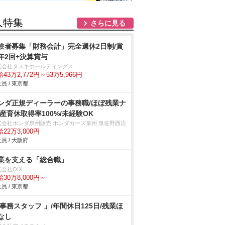
人特集
さらに見る
験者募集「財務会計」完全週休2日制/賞
年2回+決算賞与
式会社タスキホールディングス
43万2,772円～53万5,966円
員 / 東京都
ンダ正規ディーラーの事務職/ほぼ残業ナ
/産育休取得率100%/未経験OK
式会社ホンダ泉州販売 ホンダカーズ泉州 泉佐野西店
22万3,000円
員 / 大阪府
業を支える「総合職」
会社QIX
30万8,000円～
員 / 東京都
 事務スタッフ 」/年間休日125日/残業ほ
なし