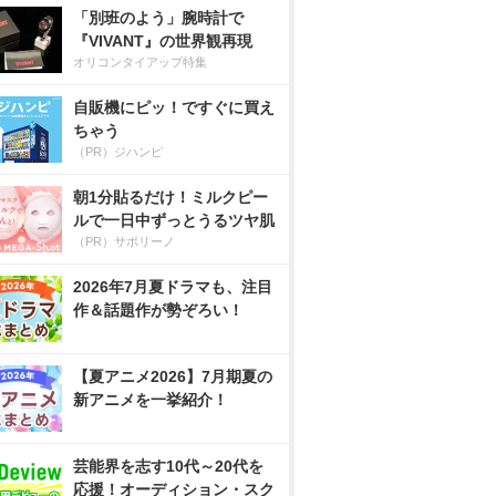
「別班のよう」腕時計で
『VIVANT』の世界観再現
オリコンタイアップ特集
自販機にピッ！ですぐに買え
ちゃう
（PR）ジハンピ
朝1分貼るだけ！ミルクピー
ルで一日中ずっとうるツヤ肌
（PR）サボリーノ
2026年7月夏ドラマも、注目
作＆話題作が勢ぞろい！
【夏アニメ2026】7月期夏の
新アニメを一挙紹介！
芸能界を志す10代～20代を
応援！オーディション・スク