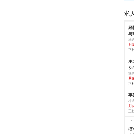
求
経
与
株
月給
正社
ホ
シ
株
月給
正社
事
株式
月給
正社
「
ぼ