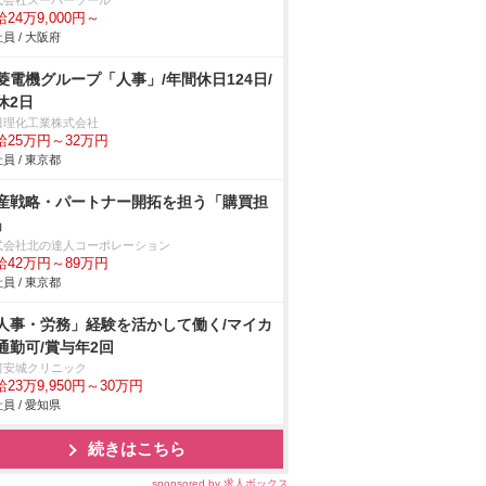
式会社スーパーツール
24万9,000円～
員 / 大阪府
菱電機グループ「人事」/年間休日124日/
休2日
田理化工業株式会社
給25万円～32万円
員 / 東京都
産戦略・パートナー開拓を担う「購買担
」
式会社北の達人コーポレーション
給42万円～89万円
員 / 東京都
人事・労務」経験を活かして働く/マイカ
通勤可/賞与年2回
河安城クリニック
23万9,950円～30万円
員 / 愛知県
続きはこちら
sponsored by 求人ボックス