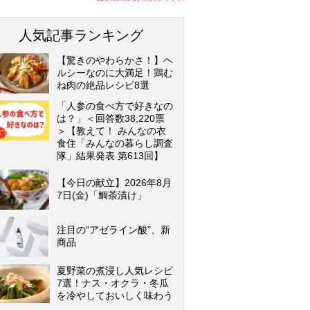
人気記事ランキング
【驚きのやわらかさ！】ヘ
ルシーなのに大満足！鶏む
ね肉の絶品レシピ8選
「人参の食べ方で好きなの
は？」＜回答数38,220票
＞【教えて！ みんなの衣
食住「みんなの暮らし調査
隊」結果発表 第613回】
【今日の献立】2026年8月
7日(金)「鯛茶漬け」
注目の“アゼライン酸”、新
商品
夏野菜の煮浸し人気レシピ
7選！ナス・オクラ・冬瓜
を冷やしておいしく味わう