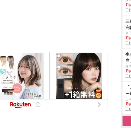
株
月給
正社
三
完
島
月
正社
生
当
株
月
正社
「
ー
三
月給
正社